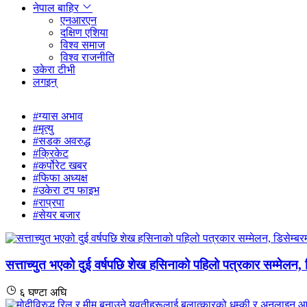
नेपाल बाहिर
एनआरएन
दक्षिण एशिया
विश्व समाज
विश्व राजनीति
उकेरा टीभी
लगइन्
#ग्यास अभाव
#मृत्यु
#सडक अवरुद्ध
#क्रिकेट
#कर्पोरेट खबर
#फिफा अध्यक्ष
#उकेरा टप फाइभ
#राप्रपा
#सेयर बजार
सत्ताच्युत भएको दुई वर्षपछि शेख हसिनाको पहिलो पत्रकार सम्मेलन, ड
६ घण्टा अघि