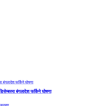
िसेम्बरमा बंगलादेश फर्किने घोषणा