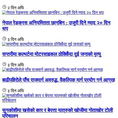
२ दिन अघि
नेपाल रेडक्रस अनियमितता छानबिन : उजुरी दिने म्याद २० दिन
थप
३ दिन अघि
सप्तरीमा कल्भर्टमा मोटरसाइकल ठोक्किँदा दुई जनाको मृत्यु
३ दिन अघि
बाढीपहिरोले पाँच राजमार्ग अवरुद्ध, वैकल्पिक मार्ग प्रयोग गर्न आग्रह
३ दिन अघि
सुनकोशीमा खसेको कार र बेपत्ता यात्रुको खोजीमा गोताखोर टोली
परिचालन