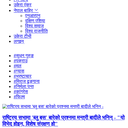
उकेरा एंकर
नेपाल बाहिर
एनआरएन
दक्षिण एशिया
विश्व समाज
विश्व राजनीति
उकेरा टीभी
लगइन्
#सुधन गुरुङ
#पक्राउ
#मल
#ग्यास
#भ्रष्टाचार
#मिराज ढुङ्गाना
#निर्मला पन्त
#कांग्रेस
#फिल्म
राष्ट्रिय सभामा 'ब्लु बस' बारेको प्रश्नमा मन्त्री बादीले भनिन् - "यो
विभेद होइन, विशेष संरक्षण हो"