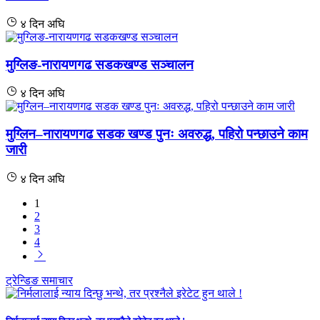
४ दिन अघि
मुग्लिङ-नारायणगढ सडकखण्ड सञ्चालन
४ दिन अघि
मुग्लिन–नारायणगढ सडक खण्ड पुनः अवरुद्ध, पहिरो पन्छाउने काम
जारी
४ दिन अघि
1
2
3
4
ट्रेन्डिङ समाचार