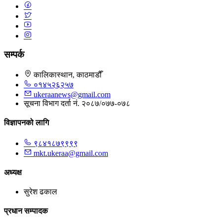
सम्पर्क
कालिकास्थान, काठमाडौँ
०१४५२६२५७
ukeraanews@gmail.com
सूचना विभाग दर्ता नं. २०८७/०७७-०७८
विज्ञापनको लागि
९८४१८७९९९९
mkt.ukeraa@gmail.com
अध्यक्ष
सुरेश ढकाल
प्रधान सम्पादक