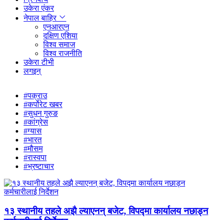
उकेरा एंकर
नेपाल बाहिर
एनआरएन
दक्षिण एशिया
विश्व समाज
विश्व राजनीति
उकेरा टीभी
लगइन्
#पक्राउ
#कर्पोरेट खबर
#सुधन गुरुङ
#कांग्रेस
#ग्यास
#भारत
#मौसम
#रास्वपा
#भ्रष्टाचार
१३ स्थानीय तहले अझै ल्याएनन् बजेट, विपद्मा कार्यालय नछाड्न