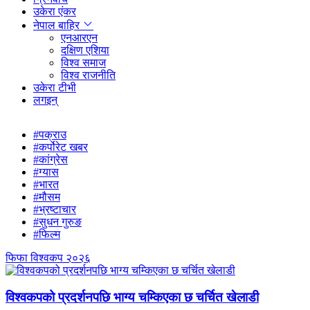
उकेरा एंकर
नेपाल बाहिर
एनआरएन
दक्षिण एशिया
विश्व समाज
विश्व राजनीति
उकेरा टीभी
लगइन्
#पक्राउ
#कर्पोरेट खबर
#कांग्रेस
#ग्यास
#भारत
#मौसम
#भ्रष्टाचार
#सुधन गुरुङ
#फिल्म
फिफा विश्वकप २०२६
विश्वकपको प्रदर्शनपछि भाग्य चम्किएका छ चर्चित खेलाडी