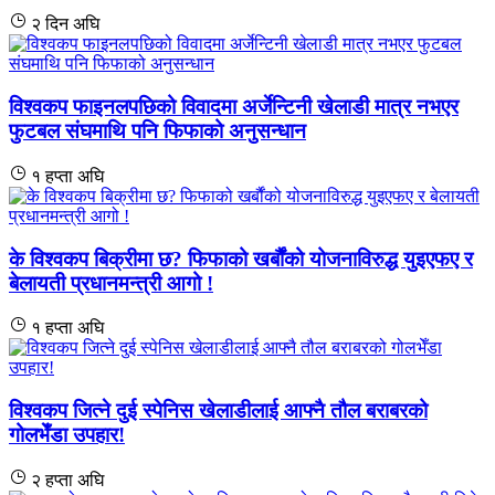
२ दिन अघि
विश्वकप फाइनलपछिको विवादमा अर्जेन्टिनी खेलाडी मात्र नभएर
फुटबल संघमाथि पनि फिफाको अनुसन्धान
१ हप्ता अघि
के विश्वकप बिक्रीमा छ? फिफाको खर्बौंको योजनाविरुद्ध युइएफए र
बेलायती प्रधानमन्त्री आगो !
१ हप्ता अघि
विश्वकप जित्ने दुई स्पेनिस खेलाडीलाई आफ्नै तौल बराबरको
गोलभेँडा उपहार!
२ हप्ता अघि