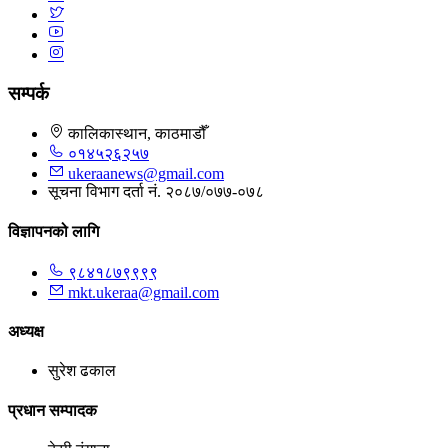
सम्पर्क
कालिकास्थान, काठमाडौँ
०१४५२६२५७
ukeraanews@gmail.com
सूचना विभाग दर्ता नं. २०८७/०७७-०७८
विज्ञापनको लागि
९८४१८७९९९९
mkt.ukeraa@gmail.com
अध्यक्ष
सुरेश ढकाल
प्रधान सम्पादक