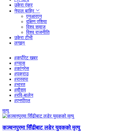
उकेरा एंकर
नेपाल बाहिर
एनआरएन
दक्षिण एशिया
विश्व समाज
विश्व राजनीति
उकेरा टीभी
लगइन्
#कर्पोरेट खबर
#ग्यास
#कांग्रेस
#पक्राउ
#रास्वपा
#भारत
#मौसम
#रवि-बालेन
#एनपीएल
मृत्यु
कञ्चनपुरमा सिँढीबाट लडेर युवकको मृत्यु