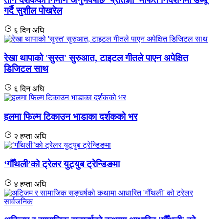
गर्दै सुशील पोखरेल
६ दिन अघि
रेखा थापाको 'सुस्त' सुरुआत, टाइटल गीतले पाएन अपेक्षित
डिजिटल साथ
६ दिन अघि
हलमा फिल्म टिकाउन भाडाका दर्शकको भर
२ हप्ता अघि
‘गौँथली’को ट्रेलर युट्युब ट्रेन्डिङमा
४ हप्ता अघि