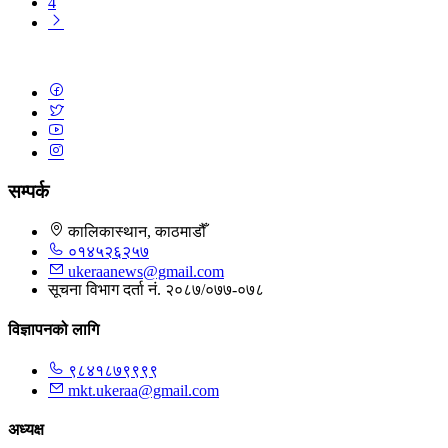
4
सम्पर्क
कालिकास्थान, काठमाडौँ
०१४५२६२५७
ukeraanews@gmail.com
सूचना विभाग दर्ता नं. २०८७/०७७-०७८
विज्ञापनको लागि
९८४१८७९९९९
mkt.ukeraa@gmail.com
अध्यक्ष