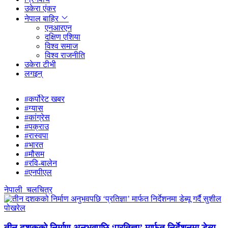
उकेरा एंकर
नेपाल बाहिर
एनआरएन
दक्षिण एशिया
विश्व समाज
विश्व राजनीति
उकेरा टीभी
लगइन्
#कर्पोरेट खबर
#ग्यास
#कांग्रेस
#पक्राउ
#रास्वपा
#भारत
#मौसम
#रवि-बालेन
#एनपीएल
नेपाली_चलचित्र
तीन दशकको निर्माण अनुभवपछि ‘प्रतिज्ञा’ मार्फत निर्देशनमा डेब्यू