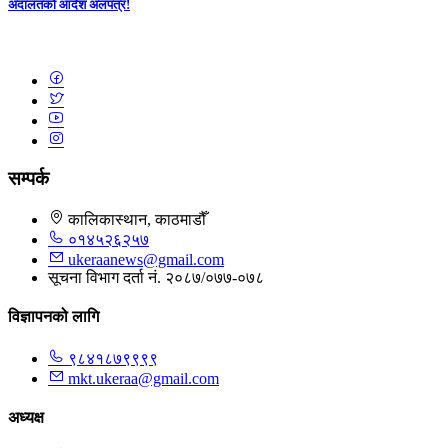
अदालतको आदेश अलपत्र!
सम्पर्क
कालिकास्थान, काठमाडौँ
०१४५२६२५७
ukeraanews@gmail.com
सूचना विभाग दर्ता नं. २०८७/०७७-०७८
विज्ञापनको लागि
९८४१८७९९९९
mkt.ukeraa@gmail.com
अध्यक्ष