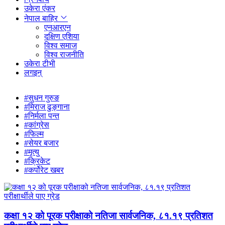
उकेरा एंकर
नेपाल बाहिर
एनआरएन
दक्षिण एशिया
विश्व समाज
विश्व राजनीति
उकेरा टीभी
लगइन्
#सुधन गुरुङ
#मिराज ढुङ्गाना
#निर्मला पन्त
#कांग्रेस
#फिल्म
#सेयर बजार
#मृत्यु
#क्रिकेट
#कर्पोरेट खबर
कक्षा १२ को पूरक परीक्षाको नतिजा सार्वजनिक, ८१.१९ प्रतिशत