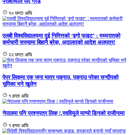
परीक्षार्थीले पाए ग्रेड
१० घण्टा अघि
एलबी विश्वविद्यालयमा दुई निमित्तको ‘इगो फाइट’ : मध्यरातको
कर्मचारी सरुवामा बिहानै ब्रेक, अदालतको आदेश अलपत्र!
२२ घण्टा अघि
पेपर लिकमा एक जना मात्र पक्राउ, पक्राउ परेका सन्दीपको
भूमिका भने खुलेन
१ हप्ता अघि
नेपालमा पनि प्रश्नपत्र लिक !,स्ववियुले माग्यो डिनको राजीनामा
१ हप्ता अघि