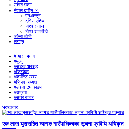
उकेरा एंकर
नेपाल बाहिर
एनआरएन
दक्षिण एशिया
विश्व समाज
विश्व राजनीति
उकेरा टीभी
लगइन्
#ग्यास अभाव
#मृत्यु
#सडक अवरुद्ध
#क्रिकेट
#कर्पोरेट खबर
#फिफा अध्यक्ष
#उकेरा टप फाइभ
#राप्रपा
#सेयर बजार
भ्रष्टाचार
एक लाख घुससहित म्यागङ गाउँपालिकाका सूचना प्रविधि अधिकृत