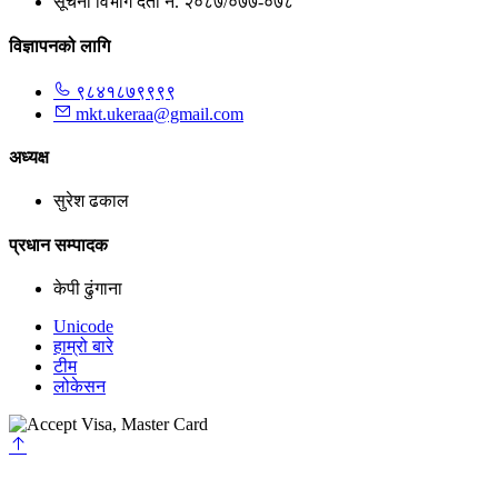
सूचना विभाग दर्ता नं. २०८७/०७७-०७८
विज्ञापनको लागि
९८४१८७९९९९
mkt.ukeraa@gmail.com
अध्यक्ष
सुरेश ढकाल
प्रधान सम्पादक
केपी ढुंगाना
Unicode
हाम्रो बारे
टीम
लोकेसन