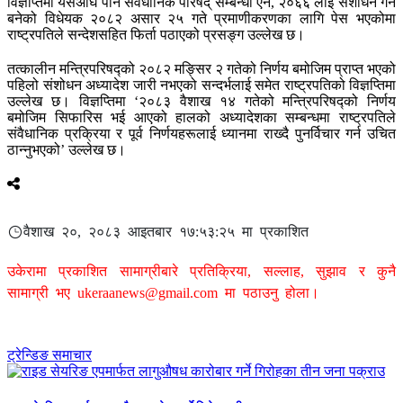
विज्ञप्तिमा यसअघि पनि संवैधानिक परिषद् सम्बन्धी ऐन, २०६६ लाई संशोधन गर्न
बनेको विधेयक २०८२ असार २५ गते प्रमाणीकरणका लागि पेस भएकोमा
राष्ट्रपतिले सन्देशसहित फिर्ता पठाएको प्रसङ्ग उल्लेख छ।
तत्कालीन मन्त्रिपरिषद्को २०८२ मङ्सिर २ गतेको निर्णय बमोजिम प्राप्त भएको
पहिलो संशोधन अध्यादेश जारी नभएको सन्दर्भलाई समेत राष्ट्रपतिको विज्ञप्तिमा
उल्लेख छ। विज्ञप्तिमा ‘२०८३ वैशाख १४ गतेको मन्त्रिपरिषद्को निर्णय
बमोजिम सिफारिस भई आएको हालको अध्यादेशका सम्बन्धमा राष्ट्रपतिले
संवैधानिक प्रक्रिया र पूर्व निर्णयहरूलाई ध्यानमा राख्दै पुनर्विचार गर्न उचित
ठान्नुभएको’ उल्लेख छ।
वैशाख २०, २०८३ आइतबार १७:५३:२५ मा प्रकाशित
उकेरामा प्रकाशित सामाग्रीबारे प्रतिक्रिया, सल्लाह, सुझाव र कुनै
सामाग्री भए
ukeraanews@gmail.com
मा पठाउनु होला।
ट्रेन्डिङ समाचार