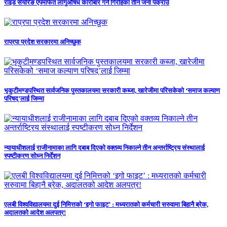
राइड सेयरिङ एपमार्फत लागुऔषध कारोबार गर्ने गिरोहका तीन जना पक्राउ
राप्रपा प्रदेश सरकारमा अनिच्छुक
भृकुटीमण्डपस्थित सार्वजनिक पुस्तकालयमा सरकारी कब्जा, खारेजीमा परिसकेको ‘समाज कल्याण
परिषद्’लाई जिम्मा
न्यायाधीशलाई राजीनामाका लागि दबाब दिएको वक्तव्य निकाल्ने तीन अन्तर्राष्ट्रिय संस्थालाई
स्पष्टीकरण सोध्न निर्देशन
एलबी विश्वविद्यालयमा दुई निमित्तको ‘इगो फाइट’ : मध्यरातको कर्मचारी सरुवामा बिहानै ब्रेक,
अदालतको आदेश अलपत्र!