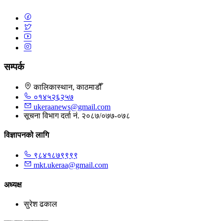
सम्पर्क
कालिकास्थान, काठमाडौँ
०१४५२६२५७
ukeraanews@gmail.com
सूचना विभाग दर्ता नं. २०८७/०७७-०७८
विज्ञापनको लागि
९८४१८७९९९९
mkt.ukeraa@gmail.com
अध्यक्ष
सुरेश ढकाल