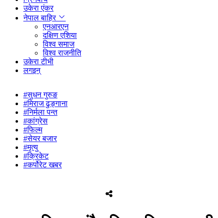
उकेरा एंकर
नेपाल बाहिर
एनआरएन
दक्षिण एशिया
विश्व समाज
विश्व राजनीति
उकेरा टीभी
लगइन्
#सुधन गुरुङ
#मिराज ढुङ्गाना
#निर्मला पन्त
#कांग्रेस
#फिल्म
#सेयर बजार
#मृत्यु
#क्रिकेट
#कर्पोरेट खबर