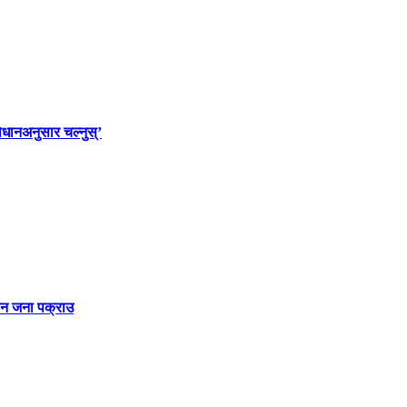
विधानअनुसार चल्नुस्’
तीन जना पक्राउ