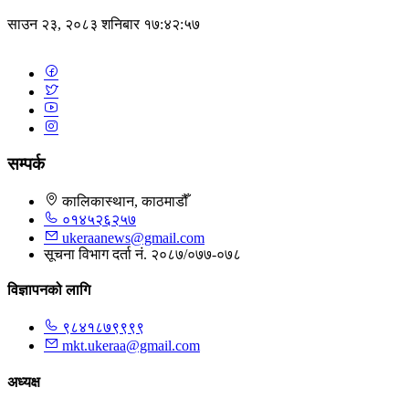
साउन २३, २०८३ शनिबार १७:४२:५७
सम्पर्क
कालिकास्थान, काठमाडौँ
०१४५२६२५७
ukeraanews@gmail.com
सूचना विभाग दर्ता नं. २०८७/०७७-०७८
विज्ञापनको लागि
९८४१८७९९९९
mkt.ukeraa@gmail.com
अध्यक्ष