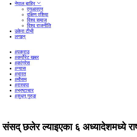
नेपाल बाहिर
एनआरएन
दक्षिण एशिया
विश्व समाज
विश्व राजनीति
उकेरा टीभी
लगइन्
#पक्राउ
#कर्पोरेट खबर
#कांग्रेस
#ग्यास
#भारत
#मौसम
#रास्वपा
#भ्रष्टाचार
#सुधन गुरुङ
संसद् छलेर ल्याइएका ६ अध्यादेशमध्ये राष