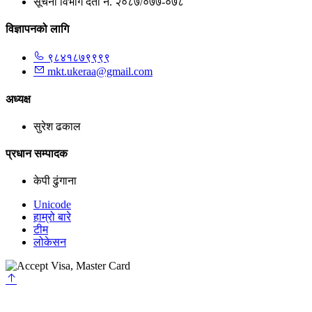
सूचना विभाग दर्ता नं. २०८७/०७७-०७८
विज्ञापनको लागि
९८४१८७९९९९
mkt.ukeraa@gmail.com
अध्यक्ष
सुरेश ढकाल
प्रधान सम्पादक
केपी ढुंगाना
Unicode
हाम्रो बारे
टीम
लोकेसन