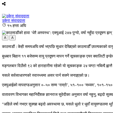
उकेरा संवाददाता
१५ हप्ता अघि
A
A
काठमाडौं : केही समयअघि वर्षा भएपछि सुधार देखिएको काठमाडौँ उपत्यकाको वाय
बुधबार बिहान ११ बजेसम्म वायु प्रदूषण मापन गर्ने सूचकाङ्क एयर क्वालिटी इन्डेक
मङ्गलबार दिउँसो ९२ को हाराहारीमा रहेको यो सूचकाङ्क २४ घण्टा नबित्दै ह्वात्त
यसले सर्वसाधारणको स्वास्थ्यमा असर पार्न सक्ने जनाइएको छ।
एक्युआईको मापदण्डअनुसार ०–५० सम्म ‘राम्रो’, ५१–१०० ‘मध्यम’, १०१–१५० 
वातावरण विभागका महानिर्देशक ज्ञानराज सुवेदीका अनुसार वर्षा नहुनु, बढ्दो सु
“अहिले वर्षा नभएर सुक्खा बढ्दो अवस्थामा छ, यसले धुलो र धुवाँ वायुमण्डलमा 