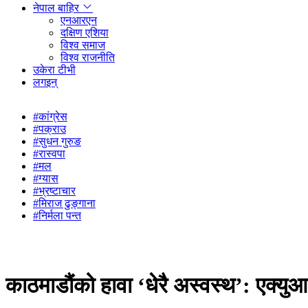
नेपाल बाहिर
एनआरएन
दक्षिण एशिया
विश्व समाज
विश्व राजनीति
उकेरा टीभी
लगइन्
#कांग्रेस
#पक्राउ
#सुधन गुरुङ
#रास्वपा
#मल
#ग्यास
#भ्रष्टाचार
#मिराज ढुङ्गाना
#निर्मला पन्त
काठमाडौंको हावा ‘धेरै अस्वस्थ’: एक्युआई