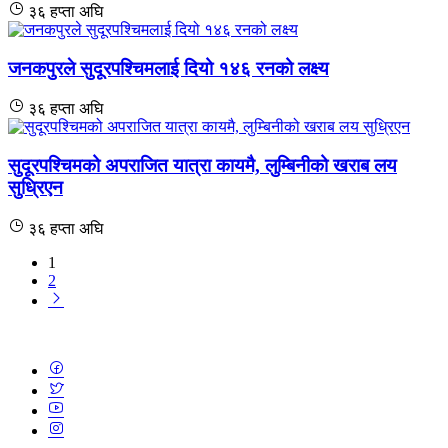
३६ हप्ता अघि
जनकपुरले सुदूरपश्चिमलाई दियो १४६ रनको लक्ष्य
३६ हप्ता अघि
सुदूरपश्चिमको अपराजित यात्रा कायमै, लुम्बिनीको खराब लय
सुध्रिएन
३६ हप्ता अघि
1
2