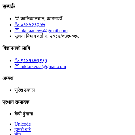
सम्पर्क
कालिकास्थान, काठमाडौँ
०१४५२६२५७
ukeraanews@gmail.com
सूचना विभाग दर्ता नं. २०८७/०७७-०७८
विज्ञापनको लागि
९८४१८७९९९९
mkt.ukeraa@gmail.com
अध्यक्ष
सुरेश ढकाल
प्रधान सम्पादक
केपी ढुंगाना
Unicode
हाम्रो बारे
टीम