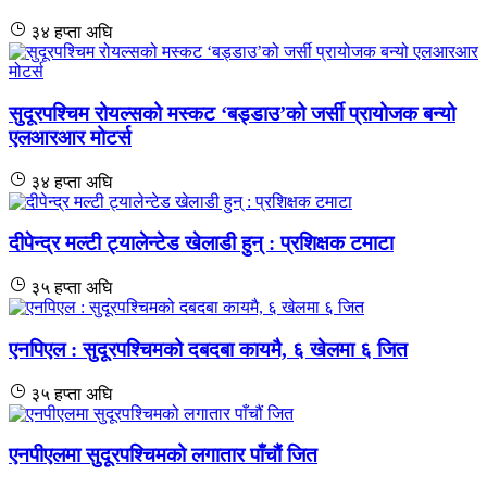
३४ हप्ता अघि
सुदूरपश्चिम रोयल्सको मस्कट ‘बड्डाउ’को जर्सी प्रायोजक बन्यो
एलआरआर मोटर्स
३४ हप्ता अघि
दीपेन्द्र मल्टी ट्यालेन्टेड खेलाडी हुन् : प्रशिक्षक टमाटा
३५ हप्ता अघि
एनपिएल : सुदूरपश्चिमको दबदबा कायमै, ६ खेलमा ६ जित
३५ हप्ता अघि
एनपीएलमा सुदूरपश्चिमको लगातार पाँचौं जित