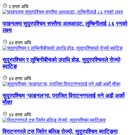
२ हप्ता अघि
फाइनलमा सुदूरपश्चिम सस्तैमा अलआउट, लुम्बिनीलाई ८६ रनको
लक्ष्य
३४ हप्ता अघि
सुदूरपश्चिम र लुम्बिनीबीचको उपाधि होड, सुदूरपश्चिमले रोज्यो
ब्याटिङ
३४ हप्ता अघि
सुदूरपश्चिम ‘फाइनल’मा, पराजित विराटनगरलाई भने अझै अर्को
मौका
३४ हप्ता अघि
विराटनगरले टस जितेर बलिङ रोज्यो, सुदूरपश्चिम ब्याटिङमा