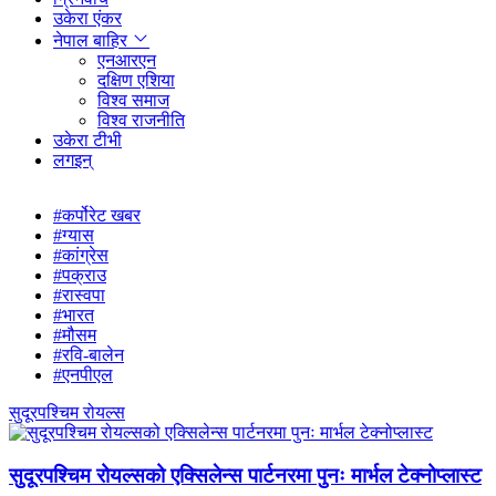
उकेरा एंकर
नेपाल बाहिर
एनआरएन
दक्षिण एशिया
विश्व समाज
विश्व राजनीति
उकेरा टीभी
लगइन्
#कर्पोरेट खबर
#ग्यास
#कांग्रेस
#पक्राउ
#रास्वपा
#भारत
#मौसम
#रवि-बालेन
#एनपीएल
सुदूरपश्चिम रोयल्स
सुदूरपश्चिम रोयल्सको एक्सिलेन्स पार्टनरमा पुनः मार्भल टेक्नोप्लास्ट