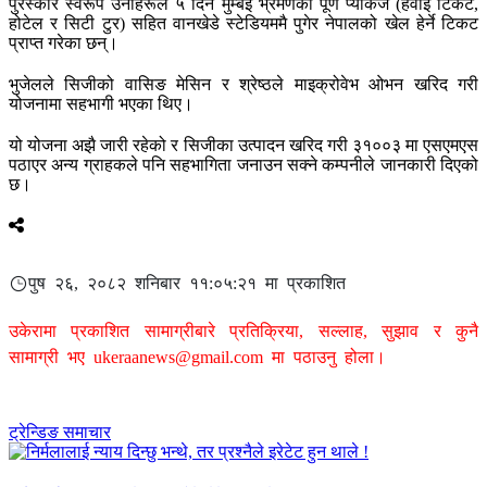
पुरस्कार स्वरूप उनीहरूले ५ दिने मुम्बई भ्रमणको पूर्ण प्याकेज (हवाई टिकट,
होटेल र सिटी टुर) सहित वानखेडे स्टेडियममै पुगेर नेपालको खेल हेर्ने टिकट
प्राप्त गरेका छन्।
भुजेलले सिजीको वासिङ मेसिन र श्रेष्ठले माइक्रोवेभ ओभन खरिद गरी
योजनामा सहभागी भएका थिए।
यो योजना अझै जारी रहेको र सिजीका उत्पादन खरिद गरी ३१००३ मा एसएमएस
पठाएर अन्य ग्राहकले पनि सहभागिता जनाउन सक्ने कम्पनीले जानकारी दिएको
छ।
पुष २६, २०८२ शनिबार ११:०५:२१ मा प्रकाशित
उकेरामा प्रकाशित सामाग्रीबारे प्रतिक्रिया, सल्लाह, सुझाव र कुनै
सामाग्री भए
ukeraanews@gmail.com
मा पठाउनु होला।
ट्रेन्डिङ समाचार