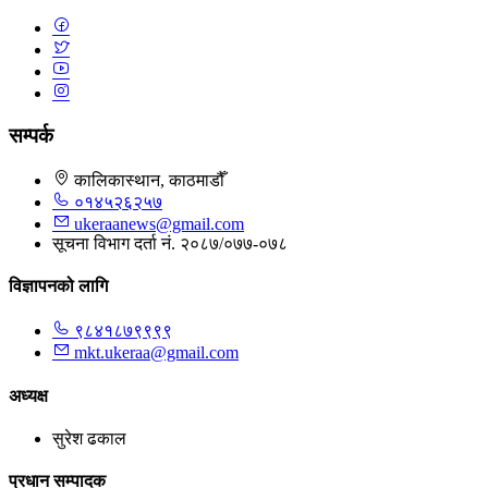
सम्पर्क
कालिकास्थान, काठमाडौँ
०१४५२६२५७
ukeraanews@gmail.com
सूचना विभाग दर्ता नं. २०८७/०७७-०७८
विज्ञापनको लागि
९८४१८७९९९९
mkt.ukeraa@gmail.com
अध्यक्ष
सुरेश ढकाल
प्रधान सम्पादक