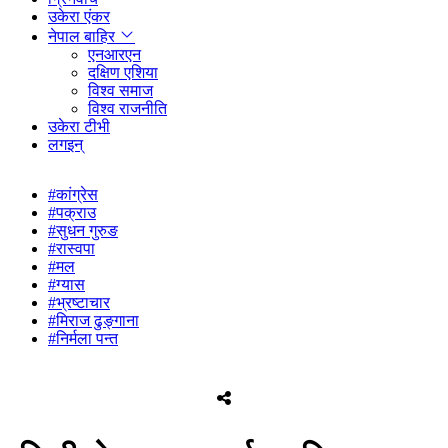
उकेरा एंकर
नेपाल बाहिर
एनआरएन
दक्षिण एशिया
विश्व समाज
विश्व राजनीति
उकेरा टीभी
लगइन्
#कांग्रेस
#पक्राउ
#सुधन गुरुङ
#रास्वपा
#मल
#ग्यास
#भ्रष्टाचार
#मिराज ढुङ्गाना
#निर्मला पन्त