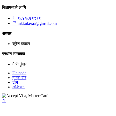
विज्ञापनको लागि
९८४१८७९९९९
mkt.ukeraa@gmail.com
अध्यक्ष
सुरेश ढकाल
प्रधान सम्पादक
केपी ढुंगाना
Unicode
हाम्रो बारे
टीम
लोकेसन