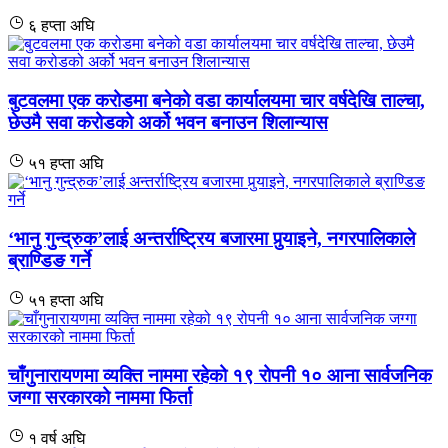
६ हप्ता अघि
बुटवलमा एक करोडमा बनेको वडा कार्यालयमा चार वर्षदेखि ताल्चा,
छेउमै सवा करोडको अर्को भवन बनाउन शिलान्यास
५१ हप्ता अघि
‘भानु गुन्द्रुक’लाई अन्तर्राष्ट्रिय बजारमा पुर्‍याइने, नगरपालिकाले
ब्राण्डिङ गर्ने
५१ हप्ता अघि
चाँगुनारायणमा व्यक्ति नाममा रहेको १९ रोपनी १० आना सार्वजनिक
जग्गा सरकारको नाममा फिर्ता
१ वर्ष अघि