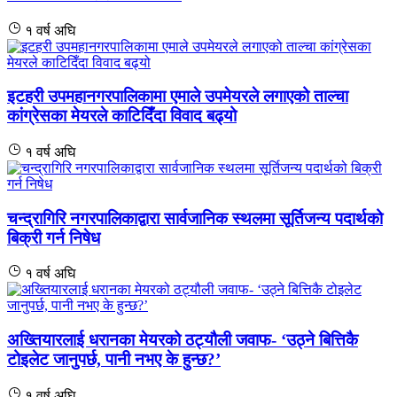
१ वर्ष अघि
इटहरी उपमहानगरपालिकामा एमाले उपमेयरले लगाएको ताल्चा
कांग्रेसका मेयरले काटिदिँदा विवाद बढ्यो
१ वर्ष अघि
चन्द्रागिरि नगरपालिकाद्वारा सार्वजानिक स्थलमा सूर्तिजन्य पदार्थको
बिक्री गर्न निषेध
१ वर्ष अघि
अख्तियारलाई धरानका मेयरको ठट्यौली जवाफ- ‘उठ्ने बित्तिकै
टोइलेट जानुपर्छ, पानी नभए के हुन्छ?’
१ वर्ष अघि