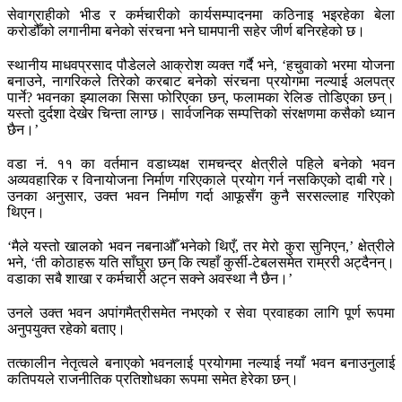
सेवाग्राहीको भीड र कर्मचारीको कार्यसम्पादनमा कठिनाइ भइरहेका बेला
करोडौँको लगानीमा बनेको संरचना भने घामपानी सहेर जीर्ण बनिरहेको छ।
स्थानीय माधवप्रसाद पौडेलले आक्रोश व्यक्त गर्दै भने, ‘हचुवाको भरमा योजना
बनाउने, नागरिकले तिरेको करबाट बनेको संरचना प्रयोगमा नल्याई अलपत्र
पार्ने? भवनका झ्यालका सिसा फोरिएका छन्, फलामका रेलिङ तोडिएका छन्।
यस्तो दुर्दशा देखेर चिन्ता लाग्छ। सार्वजनिक सम्पत्तिको संरक्षणमा कसैको ध्यान
छैन।’
वडा नं. ११ का वर्तमान वडाध्यक्ष रामचन्द्र क्षेत्रीले पहिले बनेको भवन
अव्यवहारिक र विनायोजना निर्माण गरिएकाले प्रयोग गर्न नसकिएको दाबी गरे।
उनका अनुसार, उक्त भवन निर्माण गर्दा आफूसँग कुनै सरसल्लाह गरिएको
थिएन।
‘मैले यस्तो खालको भवन नबनाऔँ भनेको थिएँ, तर मेरो कुरा सुनिएन,’ क्षेत्रीले
भने, ‘ती कोठाहरू यति साँघुरा छन् कि त्यहाँ कुर्सी-टेबलसमेत राम्ररी अट्दैनन्।
वडाका सबै शाखा र कर्मचारी अट्न सक्ने अवस्था नै छैन।’
उनले उक्त भवन अपांगमैत्रीसमेत नभएको र सेवा प्रवाहका लागि पूर्ण रूपमा
अनुपयुक्त रहेको बताए।
तत्कालीन नेतृत्वले बनाएको भवनलाई प्रयोगमा नल्याई नयाँ भवन बनाउनुलाई
कतिपयले राजनीतिक प्रतिशोधका रूपमा समेत हेरेका छन्।