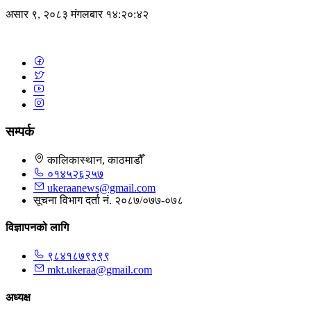
असार ९, २०८३ मंगलबार १४:२०:४२
सम्पर्क
कालिकास्थान, काठमाडौँ
०१४५२६२५७
ukeraanews@gmail.com
सूचना विभाग दर्ता नं. २०८७/०७७-०७८
विज्ञापनको लागि
९८४१८७९९९९
mkt.ukeraa@gmail.com
अध्यक्ष