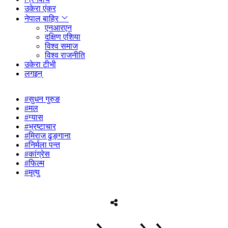
उकेरा एंकर
नेपाल बाहिर
एनआरएन
दक्षिण एशिया
विश्व समाज
विश्व राजनीति
उकेरा टीभी
लगइन्
#सुधन गुरुङ
#मल
#ग्यास
#भ्रष्टाचार
#मिराज ढुङ्गाना
#निर्मला पन्त
#कांग्रेस
#फिल्म
#मृत्यु