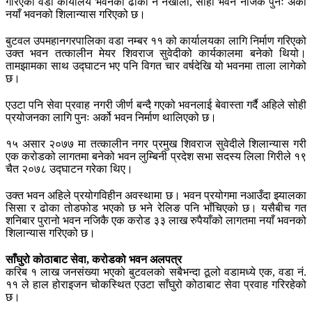
गरिएको वडा कार्यालय भवनको ढोका नै नखोली, सोही भवन नजिकै पुनः अर्को
नयाँ भवनको शिलान्यास गरिएको छ।
बुटवल उपमहानगरपालिका वडा नम्बर ११ को कार्यालयका लागि निर्माण गरिएको
उक्त भवन तत्कालीन मेयर शिवराज सुवेदीको कार्यकालमा बनेको थियो।
तामझामका साथ उद्घाटन भए पनि विगत चार वर्षदेखि यो भवनमा ताला लागेको
छ।
एउटा पनि सेवा प्रवाह नगरी जीर्ण बन्दै गएको भवनलाई बेवास्ता गर्दै अहिले सोही
प्रयोजनका लागि पुनः अर्को भवन निर्माण थालिएको छ।
१५ असार २०७७ मा तत्कालीन नगर प्रमुख शिवराज सुवेदीले शिलान्यास गरी
एक करोडको लागतमा बनेको भवन लुम्बिनी प्रदेश सभा सदस्य लिला गिरीले १९
चैत २०७८ उद्घाटन गरेका थिए।
उक्त भवन अहिले प्रयोगविहीन अवस्थामा छ। भवन प्रयोगमा नआउँदा झ्यालका
सिसा र ढोका तोडफोड भएको छ भने रेलिङ पनि भाँचिएको छ। यसैबीच गत
शनिबार पुरानो भवन नजिकै एक करोड ३३ लाख रुपैयाँको लागतमा नयाँ भवनको
शिलान्यास गरिएको छ।
साँघुरो कोठाबाट सेवा, करोडको भवन अलपत्र
करिब १ लाख जनसंख्या भएको बुटवलको सबैभन्दा ठूलो वडामध्ये एक, वडा नं.
११ ले हाल होराइजन चोकस्थित एउटा साँघुरो कोठाबाट सेवा प्रवाह गरिरहेको
छ।