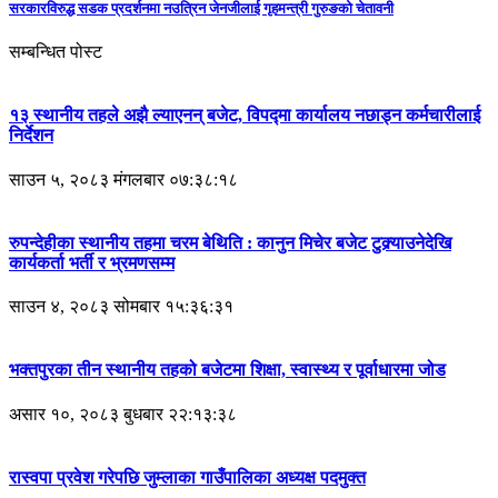
सरकारविरुद्ध सडक प्रदर्शनमा नउत्रिन जेनजीलाई गृहमन्त्री गुरुङको चेतावनी
सम्बन्धित पोस्ट
१३ स्थानीय तहले अझै ल्याएनन् बजेट, विपद्मा कार्यालय नछाड्न कर्मचारीलाई
निर्देशन
साउन ५, २०८३ मंगलबार ०७:३८:१८
रुपन्देहीका स्थानीय तहमा चरम बेथिति : कानुन मिचेर बजेट टुक्र्याउनेदेखि
कार्यकर्ता भर्ती र भ्रमणसम्म
साउन ४, २०८३ सोमबार १५:३६:३१
भक्तपुरका तीन स्थानीय तहको बजेटमा शिक्षा, स्वास्थ्य र पूर्वाधारमा जोड
असार १०, २०८३ बुधबार २२:१३:३८
रास्वपा प्रवेश गरेपछि जुम्लाका गाउँपालिका अध्यक्ष पदमुक्त