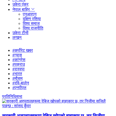
उकेरा एंकर
नेपाल बाहिर
एनआरएन
दक्षिण एशिया
विश्व समाज
विश्व राजनीति
उकेरा टीभी
लगइन्
#कर्पोरेट खबर
#ग्यास
#कांग्रेस
#पक्राउ
#रास्वपा
#भारत
#मौसम
#रवि-बालेन
#एनपीएल
प्रतिनिधिसभा
सरकारी अस्पतालहरूमा रेबिज खोपको हाहाकार छ, तर निजीमा