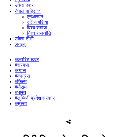
उकेरा एंकर
नेपाल बाहिर
एनआरएन
दक्षिण एशिया
विश्व समाज
विश्व राजनीति
उकेरा टीभी
लगइन्
#कर्पोरेट खबर
#रास्वपा
#ग्यास
#कांग्रेस
#फिल्म
#मौसम
#भारत
#लुम्बिनी प्रदेश सरकार
#सुस्ता