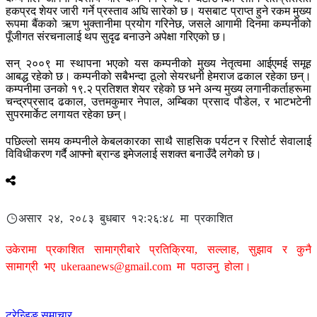
हकप्रद शेयर जारी गर्ने प्रस्ताव अघि सारेको छ। यसबाट प्राप्त हुने रकम मुख्य
रूपमा बैंकको ऋण भुक्तानीमा प्रयोग गरिनेछ, जसले आगामी दिनमा कम्पनीको
पूँजीगत संरचनालाई थप सुदृढ बनाउने अपेक्षा गरिएको छ।
सन् २००९ मा स्थापना भएको यस कम्पनीको मुख्य नेतृत्वमा आईएमई समूह
आबद्ध रहेको छ। कम्पनीको सबैभन्दा ठूलो सेयरधनी हेमराज ढकाल रहेका छन्।
कम्पनीमा उनको १९.२ प्रतिशत शेयर रहेको छ भने अन्य मुख्य लगानीकर्ताहरूमा
चन्द्रप्रसाद ढकाल, उत्तमकुमार नेपाल, अम्बिका प्रसाद पौडेल, र भाटभटेनी
सुपरमार्केट लगायत रहेका छन्।
पछिल्लो समय कम्पनीले केबलकारका साथै साहसिक पर्यटन र रिसोर्ट सेवालाई
विविधीकरण गर्दै आफ्नो ब्रान्ड इमेजलाई सशक्त बनाउँदै लगेको छ।
असार २४, २०८३ बुधबार १२:२६:४८ मा प्रकाशित
उकेरामा प्रकाशित सामाग्रीबारे प्रतिक्रिया, सल्लाह, सुझाव र कुनै
सामाग्री भए
ukeraanews@gmail.com
मा पठाउनु होला।
ट्रेन्डिङ समाचार