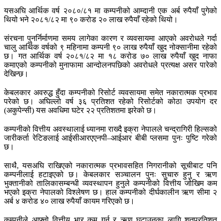
यसअघि आर्थिक वर्ष २०८०/८१ मा कम्पनीको आम्दानी एक अर्ब रुपैयाँ पुगेको
थियो भने २०८१/८२ मा ९० करोड २० लाख रुपैयाँ रहेको थियो।
संरचना पुनर्निर्माणमा समय लागेका कारण र व्यवसायमा आएको अवरोधले गर्दा
चालु आर्थिक वर्षको ९ महिनामा कम्पनी ९० लाख रुपैयाँ खुद नोक्सानीमा रहेको
छ। गत आर्थिक वर्ष २०८१/८२ मा १८ करोड ७० लाख रुपैयाँ खुद नाफा
कमाएको कम्पनीको मुनाफामा आन्दोलनपछिको अवरोधले प्रत्यक्ष असर पारेको
देखिन्छ।
केबलकार अवरुद्ध हुँदा कम्पनीको रिसोर्ट व्यवसायमा समेत नकारात्मक प्रभाव
परेको छ। अघिल्लो वर्ष ३६ प्रतिशत रहेको रिसोर्टको कोठा उपयोग दर
(अकुपेन्सी) यस अवधिमा घटेर २२ प्रतिशतमा झरेको छ।
कम्पनीको वित्तीय अवस्थालाई ध्यानमा राख्दै इक्रा नेपालले चन्द्रागिरी हिल्सको
जारीकर्ता रेटिङलाई आईसीआरएएनपी–आईआर बीबी प्लसमा पुनः पुष्टि गरेको
छ।
साथै, यसअघि राखिएको नकारात्मक प्रभावसहित निगरानीको सूचीबाट पनि
कम्पनीलाई हटाइएको छ। केबलकार सञ्चालन पुनः सुचारु हुनु र ऋण
भुक्तानीको तालिकासम्बन्धी व्यवस्थापन हुनुले कम्पनीको वित्तीय जोखिम कम
भएको इक्रा नेपालको विश्लेषण छ। हाल कम्पनीको दीर्घकालीन ऋण सीमा २
अर्ब ४ करोड ४० लाख रुपैयाँ कायम गरिएको छ।
कम्पनीले आफ्नो वित्तीय भार कम गर्न र ऋण घटाउनका लागि शतप्रतिशत