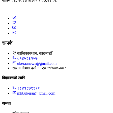
साउन २४, २०८३ आइतबार ०७:२६:०८
सम्पर्क
कालिकास्थान, काठमाडौँ
०१४५२६२५७
ukeraanews@gmail.com
सूचना विभाग दर्ता नं. २०८७/०७७-०७८
विज्ञापनको लागि
९८४१८७९९९९
mkt.ukeraa@gmail.com
अध्यक्ष