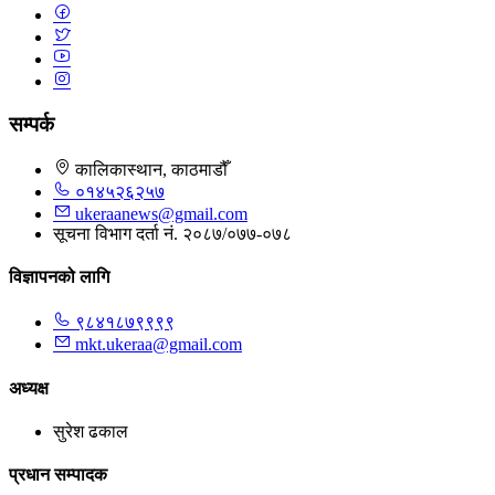
सम्पर्क
कालिकास्थान, काठमाडौँ
०१४५२६२५७
ukeraanews@gmail.com
सूचना विभाग दर्ता नं. २०८७/०७७-०७८
विज्ञापनको लागि
९८४१८७९९९९
mkt.ukeraa@gmail.com
अध्यक्ष
सुरेश ढकाल
प्रधान सम्पादक