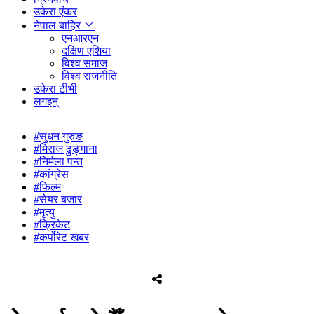
उकेरा एंकर
नेपाल बाहिर
एनआरएन
दक्षिण एशिया
विश्व समाज
विश्व राजनीति
उकेरा टीभी
लगइन्
#सुधन गुरुङ
#मिराज ढुङ्गाना
#निर्मला पन्त
#कांग्रेस
#फिल्म
#सेयर बजार
#मृत्यु
#क्रिकेट
#कर्पोरेट खबर