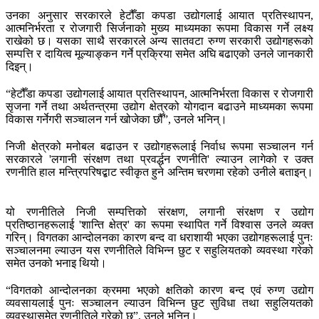
उनका अनुसार सरकारले हेटौँडा कपडा उद्योगलाई आयात प्रतिस्थापन,
आत्मनिर्भरता र रोजगारी सिर्जनाको मुख्य माध्यमका रूपमा विकास गर्ने लक्ष्य
राखेको छ। यसका साथै सरकारले अन्य सातवटा रुग्ण सरकारी उद्योगहरूको
सम्पत्ति र दायित्व मूल्याङ्कन गर्ने प्रक्रिया समेत अघि बढाएको उनले जानकारी
दिइन्।
“हेटौँडा कपडा उद्योगलाई आयात प्रतिस्थापन, आत्मनिर्भरता विकास र रोजगारी
सृजना गर्ने तथा अर्थतन्त्रमा उद्योग क्षेत्रको योगदान बढाउने माध्यमका रूपमा
विकास गर्नेगरी सञ्चालन गर्न खोजेका छौँ”, उनले भनिन्।
निजी क्षेत्रको मनोबल बढाउन र उद्योगहरूलाई निर्वाध रूपमा सञ्चालन गर्न
सरकारले 'लगानी संरक्षण तथा प्रवर्द्धन रणनीति' ल्याउन लागेको र उक्त
रणनीति हाल मन्त्रिपरिषद्बाट स्वीकृत हुने अन्तिम चरणमा रहेको उनीले बताइन्।
यो रणनीतिले निजी सम्पत्तिको संरक्षण, लगानी संरक्षण र उद्योग
प्रतिष्ठानहरूलाई 'शान्ति क्षेत्र' का रूपमा स्थापित गर्ने विश्वास उनले व्यक्त
गरिन्। विगतका आन्दोलनका कारण बन्द वा धराशायी भएका उद्योगहरूलाई पुनः
सञ्चालनमा ल्याउन यस रणनीतिले विभिन्न छुट र सहुलियतको व्यवस्था गरेको
समेत उनको भनाइ थियो।
“विगतको आन्दोलनका क्रममा भएको क्षतिको कारण बन्द एवं रुग्ण उद्योग
व्यवसायलाई पुनः सञ्चालन ल्याउन विभिन्न छुट सुविधा तथा सहुलियतको
व्यवस्थासमेत रणनीतिले गरेको छ”, उनले भनिन्।