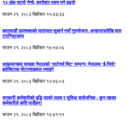
१३ अंक घट्यो नेप्से, कारोबार रकम भने बढ्यो
साउन २१, २०८३ बिहीबार १५:३३:३३
काठमाडौं उपत्यकाको यातायात सुधार्न नयाँ गुरुयोजना, अन्डरपासदेखि मास
ट्रान्जिटसम्म
साउन २१, २०८३ बिहीबार १४:५४:०६
थाइल्यान्डमा यामाहा नेपालको ‘पार्टनर्स मिट’ सम्पन्न, नेपालमा ‘ई-जिरो’
इलेक्ट्रिक मोटरसाइकल ल्याइने
साउन २१, २०८३ बिहीबार १२:४६:०३
सरकारी कर्मचारीको वृद्धि भएको तलब र सुविधा सार्वजनिक : कुन तहका
कर्मचारीले कति पाउँछन्?
साउन २१, २०८३ बिहीबार १२:४१:११