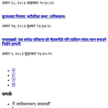
असार २८, २०८३ आइतबार १०:४८:४८
बुटवलका भित्तामा ‘बटौलीका कथा’ (तस्बिरहरू)
असार १७, २०८३ बुधबार १३:३७:१८
सभामुखको 'एक करोड जरिवाना'को चेतावनीले पनि तातिएन संसद् भवन बनाउने
निर्माण कम्पनी
असार ५, २०८३ शुक्रबार १६:४०:१५
सम्पर्क
कालिकास्थान, काठमाडौँ