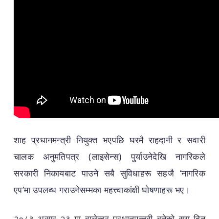
शाह प्रधानमन्त्री नियुक्त भएपछि घरमै राहदानी र सवारी
चालक अनुमतिपत्र (लाइसेन्स) पुर्याउनेदेखि नागरिकले
सरकारी निकायबाट पाउने सबै सुविधाहरू सहजै ‘नागरिक
एप’मा उपलब्ध गराउनेसम्मका महत्त्वाकांक्षी घोषणाहरू भए।
२०८३ असार २३ मा वालेन्द्र प्रधानमन्त्री बनेको सय दिन