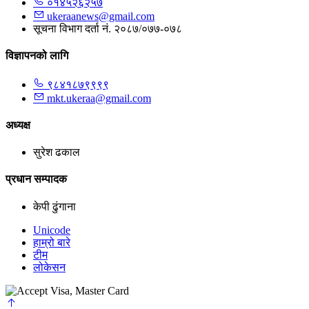
०१४५२६२५७
ukeraanews@gmail.com
सूचना विभाग दर्ता नं. २०८७/०७७-०७८
विज्ञापनको लागि
९८४१८७९९९९
mkt.ukeraa@gmail.com
अध्यक्ष
सुरेश ढकाल
प्रधान सम्पादक
केपी ढुंगाना
Unicode
हाम्रो बारे
टीम
लोकेसन