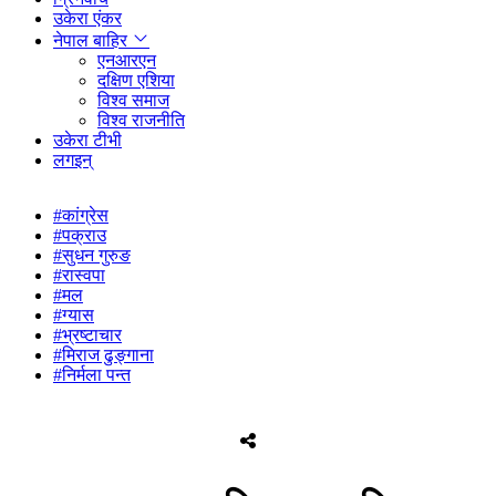
उकेरा एंकर
नेपाल बाहिर
एनआरएन
दक्षिण एशिया
विश्व समाज
विश्व राजनीति
उकेरा टीभी
लगइन्
#कांग्रेस
#पक्राउ
#सुधन गुरुङ
#रास्वपा
#मल
#ग्यास
#भ्रष्टाचार
#मिराज ढुङ्गाना
#निर्मला पन्त