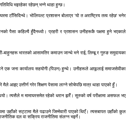
तिविधि भइरहेका रहेछन् भन्ने थाहा हुन्छ।
रमा टाँसिदिन्थे। भोलिपल्ट प्रशासन बोलाएर 'यो त अराष्ट्रिय तत्व रहेछ' भनेर
ो पैसा कहिल्यै हुँदैनथ्यो। प्रहरी र प्रशासन उनीहरूकै पक्षमा हुने भएकाले
क्षेत्री-बाहुनहरू भारतको आसामतिर कमाउन जान्थे भने राई, लिम्बू र गुरुङ समुदायका
हिँड्ने एक जना कार्यालय सहयोगी (पिउन) हुन्थे। उनीहरूले आफूलाई समाजसेवीका
आइए उत्तीर्ण गरेर शिक्षण पेसामा लाग्ने सोचेपछि मात्र थाहा पाएको हुँ।
 थियो। त्यसैले म मामाघरसमेत रहेको धरान झरेँ। सुरुको वर्ष परीक्षामा असफल भए
मा उहाँको सट्टामा मैले पढाउने जिम्मेवारी पाएको थिएँ। त्यसबापत उहाँको कुल
नि राजनीतिक दल वा सक्रिय राजनीतिमा संलग्न भइनँ।