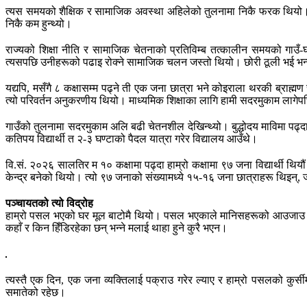
त्यस समयको शैक्षिक र सामाजिक अवस्था अहिलेको तुलनामा निकै फरक थियो। मैले 
निकै कम हुन्थ्यो।
राज्यको शिक्षा नीति र सामाजिक चेतनाको प्रतिविम्ब तत्कालीन समयको गाउँ-घर
त्यसपछि उनीहरूको पढाइ रोक्ने सामाजिक चलन जस्तो थियो। छोरी ठूली भई भन्ने 
यद्यपि, मसँगै ८ कक्षासम्म पढ्ने ती एक जना छात्रा भने कोइराला थरकी ब्र
त्यो परिवर्तन अनुकरणीय थियो। माध्यमिक शिक्षाका लागि हामी सदरमुकाम लाग
गाउँको तुलनामा सदरमुकाम अलि बढी चेतनशील देखिन्थ्यो। बुद्धोदय माविमा पढ्दा
कतिपय विद्यार्थी त २-३ घण्टाको पैदल यात्रा गरेर विद्यालय आउँथे।
वि.सं. २०२६ सालतिर म १० कक्षामा पढ्दा हाम्रो कक्षामा ९७ जना विद्यार्थी थिय
केन्द्र बनेको थियो। त्यो ९७ जनाको संख्यामध्ये १५-१६ जना छात्राहरू थिइन्, ज
पञ्चायतको त्यो विद्रोह
हाम्रो पसल भएको घर मूल बाटोमै थियो। पसल भएकाले मानिसहरूको आउजाउ भइरहन्थ
कहाँ र किन हिँडिरहेका छन् भन्ने मलाई थाहा हुने कुरै भएन।
त्यस्तै एक दिन, एक जना व्यक्तिलाई पक्राउ गरेर ल्याए र हाम्रो पसलको कुर्स
समातेको रहेछ।