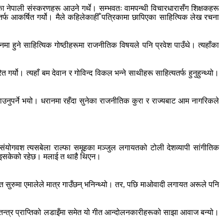
का नेपाली संस्करणहरू आउने गर्थे। सम्भवतः वामपन्थी विचारधारासँग शिक्षकहरू
तर्फ आकर्षित गर्यो। मैले कहिलेकाहीँ पत्रिकामा छापिएका साहित्यिक लेख रचना
हुने साहित्यिक गोष्ठीहरूमा राजनीतिक विषयले पनि प्रवेश पाउँथे। त्यहाँका
्यो। त्यहाँ बम देवान र गोविन्द विकल भन्ने साथीहरू साहित्यतर्फ हुनुहुन्थ्यो।
नाउनुपर्ने भयो। धरानमा रहँदा सुनेका राजनीतिक कुरा र राज्यबाट आम नागरिकले
ंयोगवश त्यसबेला राल्फा समूहका मञ्जुल लगायतको टोली देशव्यापी सांगीतिक
ट भइसकेको रहेछ। मलाई त थाहै थिएन।
सुरुमा एमालेले मात्र गाउँछन् भनिन्थ्यो। तर, पछि माओवादी लगायत अरूले पनि
तन्त्र प्राप्तिको लडाइँमा समेत यो गीत आन्दोलनकारीहरूको साझा आवाज बन्यो।