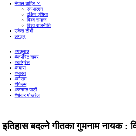
नेपाल बाहिर
एनआरएन
दक्षिण एशिया
विश्व समाज
विश्व राजनीति
उकेरा टीभी
लगइन्
#पक्राउ
#कर्पोरेट खबर
#कांग्रेस
#ग्यास
#भारत
#मौसम
#फिल्म
#जनमत पार्टी
#शंकर पोखरेल
इतिहास बदल्ने गीतका गुमनाम नायक : वि