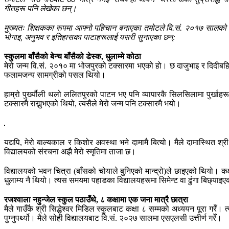
गीतहरू पनि लेखेका छन्।
मुख्यतः शिक्षकका रूपमा आफ्नो पहिचान बनाएका तमोटले वि.सं. २०१७ सालको 
भोगाइ, अनुभव र इतिहासका पाटाहरूलाई यसरी सुनाएका छन्:
स्कुलमा बाँसैको बेन्च बाँसैको डेस्क, धुलाम्मे कोठा
मेरो जन्म वि.सं. २०१० मा भोजपुरको टक्सारमा भएको हो। छ दाजुभाइ र दिदीबहिनी
फलामजन्य सामग्रीको पसल थियो।
हाम्रो पुर्ख्यौली थलो ललितपुरको पाटन भए पनि व्यापारकै सिलसिलामा पुर्खाह
टक्सारमै राख्नुभएको थियो, त्यसैले मेरो जन्म पनि टक्सारमै भयो।
यद्यपि, मेरो बाल्यकाल र किशोर अवस्था भने दामामै बित्यो। मैले दामास्थित श
विद्यालयको संरचना अझै मेरो स्मृतिमा ताजा छ।
विद्यालयको भवन चित्रा (बाँसको चोयाले बुनिएको मान्द्रो)ले छाइएको थियो। कक्ष
धुलाम्य नै थियो। त्यस समयमा पहाडका विद्यालयहरूमा सिमेन्ट वा ढुंगा बिछ्या
रजश्वाला नहुन्जेल स्कुल पठाउँथे, ८ कक्षामा एक जना मात्रै छात्रा
मैले गाउँकै श्री सिद्धेश्वर मिडिल स्कुलबाट कक्षा ८ सम्मको अध्ययन पूरा गरे
पुग्नुपर्थ्यो। मैले सोही विद्यालयबाट वि.सं. २०२७ सालमा एसएलसी उत्तीर्ण गरेँ।