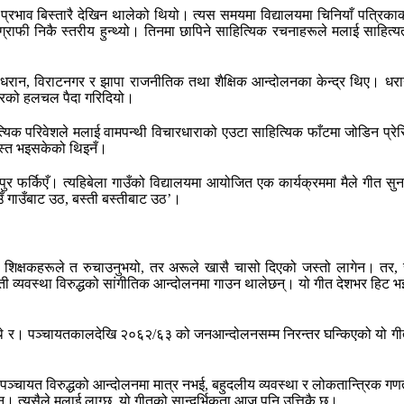
ो प्रभाव बिस्तारै देखिन थालेको थियो। त्यस समयमा विद्यालयमा चिनियाँ पत्रिका
राफी निकै स्तरीय हुन्थ्यो। तिनमा छापिने साहित्यिक रचनाहरूले मलाई साहित्य
रान, विराटनगर र झापा राजनीतिक तथा शैक्षिक आन्दोलनका केन्द्र थिए। धरानमा 
रकारको हलचल पैदा गरिदियो।
क परिवेशले मलाई वामपन्थी विचारधाराको एउटा साहित्यिक फाँटमा जोडिन प्रेरित गर
्यस्त भइसकेको थिइनँ।
र फर्किएँ। त्यहिबेला गाउँको विद्यालयमा आयोजित एक कार्यक्रममा मैले गीत सु
ाउँ गाउँबाट उठ, बस्ती बस्तीबाट उठ’।
 शिक्षकहरूले त रुचाउनुभयो, तर अरूले खासै चासो दिएको जस्तो लागेन। तर, स
चायती व्यवस्था विरुद्धको सांगीतिक आन्दोलनमा गाउन थालेछन्। यो गीत देशभर हि
्थे र। पञ्चायतकालदेखि २०६२/६३ को जनआन्दोलनसम्म निरन्तर घन्किएको यो गीत 
्चायत विरुद्धको आन्दोलनमा मात्र नभई, बहुदलीय व्यवस्था र लोकतान्त्रिक गण
। त्यसैले मलाई लाग्छ, यो गीतको सान्दर्भिकता आज पनि उत्तिकै छ।