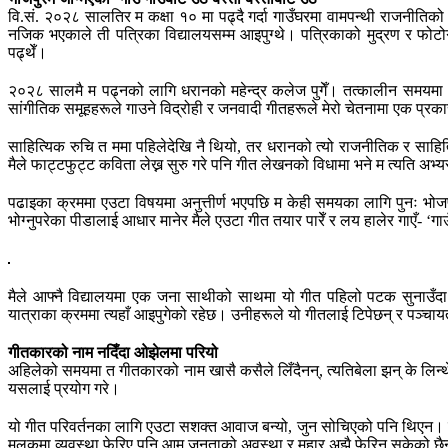
वि.सं. २०२८ सालतिर म कक्षा १० मा पढ्दै गर्दा गाउँघरमा वामपन्थी राजनीतिक
नजिक भएकाले ती पत्रिका विद्यालयसम्म आइपुग्थे। पत्रिकाको मुद्रण र फोटोग्
पढ्थेँ।
२०२८ सालमै म पढ्नको लागि धरानको महेन्द्र कलेज पुगेँ। तत्कालीन समयमा ध
सांगीतिक समूहहरूले गाउने विद्रोही र जनवादी गीतहरूले मेरो चेतनामा एक प्
साहित्यिक रुचि त ममा पहिलेदेखि नै थियो, तर धरानको त्यो राजनीतिक र साहित्यि
मैले फाट्टफुट्ट कविता लेख्न सुरु गरे पनि गीत लेखनको विधामा भने म त्यति अभ
पढाइका क्रममा एउटा विषयमा अनुत्तीर्ण भएपछि म केही समयका लागि पुनः भोजपु
भोग्नुपरेका पीडालाई आधार मानेर मैले एउटा गीत तयार पारेँ र लय हालेर गाएँ- ‘ग
मैले आफ्नै विद्यालयमा एक जना साथीको साथमा यो गीत पहिलो पटक सुनाउँदा
यात्राका क्रममा त्यहाँ आइपुगेको रहेछ। उनीहरूले यो गीतलाई टिपेछन् र पञ्
गीतकारको नाम नदिँदा ओझेलमा परियो
अहिलेको समयमा त गीतकारको नाम खासै कसैले लिँदैनन्, त्यतिबेला झन् के लिन
यसलाई प्रयोग गरे।
यो गीत परिवर्तनका लागि एउटा सशक्त आवाज बन्यो, जुन सोचिएको पनि थिएन। पञ
मुलुकमा व्यवस्था फेरिए पनि आम जनताको अवस्था र मुहार अझै फेरिन सकेको छैन