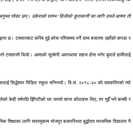
नुभव गरेका छन्। उकेराको स्तम्भ ‘हिजोको कुराकानी’का लागि उनले आफ्ना ती
 सम्झना छ। टक्सारबाट करिब दुई कोस पश्चिममा पर्ने दामा बजारमा उहाँको कपडा र
इ भने टक्सारमै थियो। आमाको सुत्केरी अवस्थामा सहज होस भनेर बुवाले हामीलाई
ा यसलाई सिद्धेश्वर मिडिल स्कुल भनिन्थ्यो। वि.सं. २०१८-२० को दशकतिरको त्यो
थालेको केही वर्षपछि झिँगटीको घर जस्तो साना कोठाहरू थिए, तर भुईँ भने कच्ची र
यमिक शिक्षाका लागि सदरमुकाम भोजपुर बजारस्थित बुद्धोदय माध्यमिक विद्यालय नै