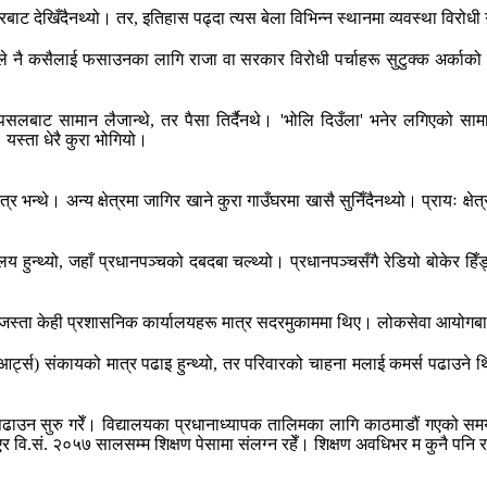
ाट देखिँदैनथ्यो। तर, इतिहास पढ्दा त्यस बेला विभिन्न स्थानमा व्यवस्था विरोधी ग
ूले नै कसैलाई फसाउनका लागि राजा वा सरकार विरोधी पर्चाहरू सुटुक्क अर्काको घ
बाट सामान लैजान्थे, तर पैसा तिर्दैनथे। 'भोलि दिउँला' भनेर लगिएको सामानक
 यस्ता धेरै कुरा भोगियो।
ात्र भन्थे। अन्य क्षेत्रमा जागिर खाने कुरा गाउँघरमा खासै सुनिँदैनथ्यो। प्रायः 
य हुन्थ्यो, जहाँ प्रधानपञ्चको दबदबा चल्थ्यो। प्रधानपञ्चसँगै रेडियो बोकेर 
ा केही प्रशासनिक कार्यालयहरू मात्र सदरमुकाममा थिए। लोकसेवा आयोगबारे मैले 
की (आर्ट्स) संकायको मात्र पढाइ हुन्थ्यो, तर परिवारको चाहना मलाई कमर्स पढाउने
 पढाउन सुरु गरेँ। विद्यालयका प्रधानाध्यापक तालिमका लागि काठमाडौं गएको समय
 दिएर वि.सं. २०५७ सालसम्म शिक्षण पेसामा संलग्न रहेँ। शिक्षण अवधिभर म कुनै प