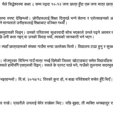
सिद्धेश्वरमा कक्षा ८ सम्म पढ्दा १०-१२ जना छात्र हुँदा एक जना मात्र छात्रा थ
मा स्पष्ट देखिन्थ्यो। छोरीहरूलाई शिक्षा दिनुपर्छ भन्ने चेतना र प्रोत्साहनक
मान्यताले उनीहरूलाई शिक्षाबाट वञ्चित गर्थ्यो।
ाह्मण समुदायकी थिइन्। उनको परिवारमा सुधारवादी सोच भएकाले उनले पढ्ने अवस
ेपछि उनी कता गइन् वा उनको विवाह भयो, त्यसको जानकारी भने भएन।
 त्यहाँ छात्राहरूको संख्या गाउँमा भन्दा उल्लेख्य थियो। विद्यालय टाढा हुनु र 
ौं। भोजपुरका विभिन्न गाउँ मात्र नभई छिमेकी जिल्ला खोटाङबाट समेत विद्यार्थीहर
सले हामीसँगै एसएलसी दिइन्। यसले के प्रस्ट पार्छ भने, गाउँको तुलनामा सदरमुकाम
्यो। वि.सं. २०१७/१८ तिरको कुरा हो, म बाह्य परिवेशबारे सचेत हुँदै थिएँ। त्
ीमा राखे। प्रहरीले उनलाई घेरेर राखेका थिए। पछि बुझ्दा, ती व्यक्ति धनबहादु