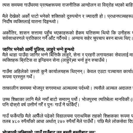
त्यस समयमा गाउँघरमा प्रत्यक्षरूपमा राजनीतिक आन्दोलन वा विद्रोह भएको बाहिरब
मैले देखेको अर्को पाटो भनेको शक्तिको दुरुपयोग र ज्यादती हो। प्रधानपञ्चहर
निर्दोष व्यक्तिलाई यातना दिइन्थ्यो।
अर्कोतिर, शासन सत्तामा पहुँच भएकाहरूको हैकम यतिसम्म थियो कि उनीहरू पसल
सर्वसाधारणले प्रतिकार गर्ने आँट गर्दैनथे। अन्याय सहेर चुपचाप बस्न बाध्य थिए।
जागिर भनेको आर्मी पुलिस, लाहुरे भन्ने हुन्थ्यो
मैले थाहा पाउँदा जागिर भन्ने बित्तिकै लाहुरे, सेना र प्रहरी लगायतका सेवालाई म
व्यक्तिहरू ब्रिटिस वा इन्डियन सेना (लाहुरे)मा भर्ना हुन रुचाउँथे।
गाउँमा अहिलेको जस्तो कुनै कार्यालयहरू थिएनन्। केवल एउटा पञ्चायत कार्याल
रूपमा प्रस्तुत गर्थे।
तत्कालीन समयमा भोजपुर सगरमाथा अञ्चलमा पर्दथ्यो। त्यसैले अञ्चल अदालत जस्त
उच्च शिक्षाका लागि मैले नयाँ बाटो समात्नु पर्यो। भोजपुरमा त्यतिबेला मानवि
पनि दोस्रो वर्ष उत्तीर्ण गरेँ र पुनः गाउँ नै फर्किएँ।
गाउँ फर्केपछि मैले आफैँले पढेको विद्यालयमा प्राथमिक तहको शिक्षकका रूपमा
तलब ४८० रुपैयाँको आधा अर्थात् २४० रुपैयाँ मैले पाउँथेँ। पछि मैले लोकसेवा
भोजपुरमै जन्मिएको ‘गाउँ गाउँबाट उठ बस्ती बस्तीबाट उठ’