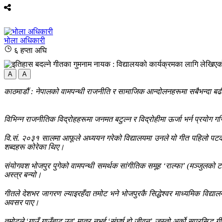
भोला अधिकारी
६ हप्ता अघि
A
A
काठमाडौं : नेपालको वामपन्थी राजनीति र सामाजिक आन्दोलनहरूमा सबैभन्दा बढी
विभिन्न राजनीतिक विद्रोहहरूमा जनमत बटुल्न र विद्रोहीमा ऊर्जा भर्न प्रयोग 
वि.सं. २०३१ सालमा आफूले अध्ययन गरेको विद्यालयमा उनले यो गीत पहिलो पटक
शब्दहरू कोरेका थिए।
संयोगवश भोजपुर पुगेको वामपन्थी समर्थक सांगीतिक समूह ‘राल्फा’ (मञ्जुलको 
अस्त्र बन्यो।
गीतले देशभर जागरण ल्याइरहँदा तमोट भने भोजपुरकै सिद्धेश्वर माध्यमिक विद्य
अवसर पाए।
तमोटले ‘गाउँ गाउँबाट उठ’ मात्र नभई ‘संघर्ष हो जीवन’ जस्तो अर्को सुप्रसिद्