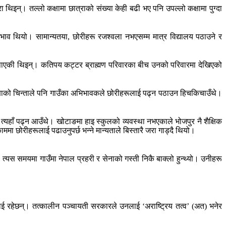
िइन्। तल्लो कक्षामा छात्राको संख्या केही बढी भए पनि उपल्लो कक्षामा पुग्दा
ो अभाव थियो। सामान्यतया, छोरीहरू रजश्वला नभएसम्म मात्र विद्यालय पठाउने र
र पाएकी थिइन्। कतिपय कट्टर ब्राह्मण परिवारका बीच उनको परिवारमा देखिएको
सुरक्षाको चिन्ताले पनि गाउँका अभिभावकले छोरीहरूलाई पढ्न पठाउन हिचकिचाउँथे।
ू त्यहाँ पढ्न आउँथे। खोटाङमा हाइ स्कुलको व्यवस्था नभएकाले भोजपुर नै शैक्षिक
मा छोरीहरूलाई पढाउनुपर्छ भन्ने मान्यताले बिस्तारै जरा गाड्दै थियो।
यस समयमा गाउँमा नेपाल प्रहरी र सेनाको गस्ती निकै बाक्लो हुन्थ्यो। उनीहरू
र राई रहेछन्। तत्कालीन पञ्चायती सरकारले उनलाई ‘अराष्ट्रिय तत्व’ (अत) भनेर