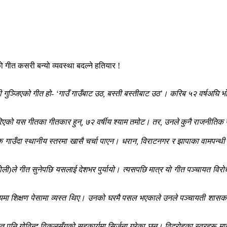
 गुञ्जिएको गीत हो- ‘गाउँ गाउँबाट उठ, बस्ती बस्तीबाट उठ’। करिब ५२ वर्षअघि 
गरिएको यस गीतका गीतकार हुन्, ७२ वर्षीय श्याम तमोट। तर, उनले कुनै राजनीतिक 
 गाउँदा स्थानीय स्तरमा खासै चर्चा पाएन। धरान, विराटनगर र झापाका वामपन्थ
टोली)ले गीत सुनेपछि यसलाई देशभर पुर्यायो। त्यसपछि मात्र यो गीत पञ्चायत व
ालयमा शिक्षण पेसामा व्यस्त थिए। उनको घरमै पसल भएकाले उनले पञ्चायती शासक, 
ध गीत पनि गोविन्द विकलसँगको सहकार्यमा सिर्जना गरेका छन्। विद्रोहका स्वरहरू म