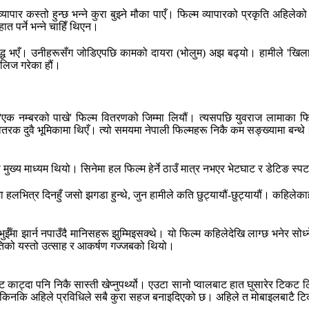
 कस्तो हुन्छ भन्ने कुरा बुझ्ने मौका पाएँ। फिल्म व्यापारको प्रकृति अहिलेको जस
ात पर्ने भन्ने चाहिँ थिएन।
्ध भएँ। उनीहरूसँग जोडिएपछि कामको दायरा (भोलुम) अझ बढ्यो। हामीले 'खिलाड
िलिज गरेका हौं।
'एक नम्बरको पाखे' फिल्म वितरणको जिम्मा लियौं। त्यसपछि युवराज लामाका फिल्
रक दुवै भूमिकामा थिएँ। त्यो समयमा नेपाली फिल्महरू निकै कम सङ्ख्यामा बन्थे
ुख्य माध्यम थियो। सिनेमा हल फिल्म हेर्ने ठाउँ मात्र नभएर भेटघाट र डेटिङ स्प
 हलभित्र दिनहुँ जसो झगडा हुन्थे, जुन हामीले कति छुट्यायौं-छुट्यायौं। कहिलेकाही
भुईँमा झार्न नपाउँदै मानिसहरू झुम्मिइसक्थे। यो फिल्म कहिलेदेखि लाग्छ भनेर सो
रतिको यस्तो उत्साह र आकर्षण गज्जबको थियो।
ट काट्दा पनि निकै सास्ती खेप्नुपर्थ्यो। एउटा सानो प्वालबाट हात घुसारेर टिकट
सक्छ, किनकि अहिले प्रविधिले सबै कुरा सहज बनाइदिएको छ। अहिले त मोबाइलबाट