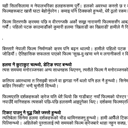
यही सिलसिलामा म नेपालभरिका हलहरूसम्म पुगेँ। हलको अवस्था कस्तो छ र व्यापार
फिल्महरूबाट खासै घाटा बेहोर्नुपरेन। कमाइ पनि ठिक्कको हुन्थ्यो, धेरै ठूलो रकम ह
फिल्म वितरणकै क्रममा पछि म वीरगन्जकै अर्को समूह नारायणी फिल्मससँग आबद
गर्यौं। पहिलो पटक काठमाडौंको कुमारी हलमा 'खिलाडी का खिलाडी' हामीले नै र
बिस्तारै नेपाली फिल्म निर्माणको क्रम पनि बढ्न थाल्यो। हामीले पहिलो पटक 
जोडियौं। ऐतिहासिक सफलता पाएको फिल्म 'सुख-दुःख'मा भने म लगानीकर्ता र वित
हलमा नै कुटाकुट चल्थ्यो, डेटिङ स्पट बन्थ्यो
त्यस समयमा मनोरञ्जनका अन्य साधनहरू थिएनन्, त्यसैले फिल्म नै मनोरञ्जनको म
कतिपय अवस्थामा त रिसइबी साध्ने वा झगडा गर्ने थलो पनि हल नै हुन्थ्यो। सिनेमा
बाहिर निस्की!' भन्दै चुनौती दिन्थ्यो।
फिल्मप्रति दर्शकहरूको क्रेज यति धेरै थियो कि गाडीबाट नयाँ फिल्मको पोस्टर 
नपाउँदै मानिसहरू त्यसको पछि-पछि हलसम्मै आइपुगेका थिए। दर्शकमा फिल्मप्
टिकट पाउनु नै युद्ध जिते जस्तो हुन्थ्यो
त्यतिबेला सिनेमा हलमा दर्शकहरूको भीड थामिनसक्नु हुन्थ्यो। हामी आफैँले टिक
पिल्सिन्थ्यो। अहिलेको पुस्तालाई त्यो समयको फिल्म क्रेजबारे थाहा नहुन 