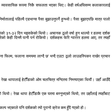
महरूले त व्यावसायिक रूपमा निकै सफलता भएका थिए। केही वर्षअघिसम्म कलाकारलाई
ाई पहिल्यै एडभान्स पैसा बुझाउनुपर्ने हुन्थ्यो। पैसा बुझाएपछि मात्र पालो
लेको ३१-३२ दिन भइसकेको थियो। अचानक ठूलो वर्षा हुन थाल्यो र हलमा दर्शक
ेको केही दिनमै पानी पर्न रोकियो। दर्शकहरू फेरि ग्वाररर हलमा आए, तर त्यहाँ
ना फिल्म, फलाना समयमा लाग्दै छ' भन्दै एउटा ठूलो लाउडस्पिकर राखेर प्रचार
 रेखा थापालाई हेटौँडाको ओम चलचित्र मन्दिरमा निम्त्याएका थियौं। उहाँ आउँदै
थियो। रेखा थापा हेटौँडाकै एक घरमा बस्नुभएको थियो, तर उहाँलाई त्यहाँबाट
ल्प भएकाले पनि दर्शकको त्यो पुरानो क्रेज कम हुँदै गएको हो।