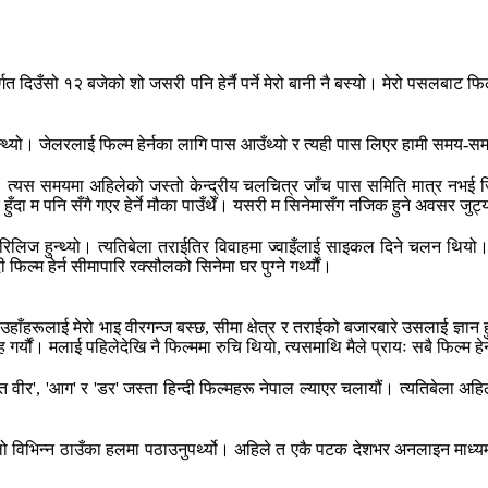
 शो अन्तर्गत दिउँसो १२ बजेको शो जसरी पनि हेर्नै पर्ने मेरो बानी नै बस्यो। मेरो 
।
ुनुहुन्थ्यो। जेलरलाई फिल्म हेर्नका लागि पास आउँथ्यो र त्यही पास लिएर हामी समय-समयम
ो। त्यस समयमा अहिलेको जस्तो केन्द्रीय चलचित्र जाँच पास समिति मात्र नभई जि
 हुँदा म पनि सँगै गएर हेर्ने मौका पाउँथेँ। यसरी म सिनेमासँग नजिक हुने अवसर जुट
मा रिलिज हुन्थ्यो। त्यतिबेला तराईतिर विवाहमा ज्वाइँलाई साइकल दिने चलन थि
िल्म हेर्न सीमापारि रक्सौलको सिनेमा घर पुग्ने गर्थ्यौं।
े उहाँहरूलाई मेरो भाइ वीरगन्ज बस्छ, सीमा क्षेत्र र तराईको बजारबारे उसलाई ज्ञा
 गर्यौं। मलाई पहिलेदेखि नै फिल्ममा रुचि थियो, त्यसमाथि मैले प्रायः सबै फिल्म हेर
ति वीर', 'आग' र 'डर' जस्ता हिन्दी फिल्महरू नेपाल ल्याएर चलायौं। त्यतिबेला 
लो विभिन्न ठाउँका हलमा पठाउनुपर्थ्यो। अहिले त एकै पटक देशभर अनलाइन माध्यम