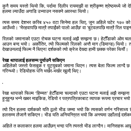
कुनै समय यस्तो थियो कि, पर्दामा दिलीप रायमाझी वा श्रीकृष्ण श्रेष्ठमध्ये 
हलमा ल्याउँदा अगाडि उभ्याउन नसक्ने अवस्था थियो।
त्यस समय देशभर करिब ४५० वटा सिनेमा हल थिए, जुन अहिले घटेर १७० को हाराह
आउँथ्यो। 'भैरहवापछि मात्रै तपाईंको पालो आउँछ' वा 'बुटवलपछि मात्रै रिल पाइन्छ' 
रिलको जमानाको एउटा रोचक घटना मलाई अझै सम्झना छ। हेटौँडाको ओम चलचित्र
आउन बन्द भयो। अर्कोतिर, त्यो फिल्मको रिलको अन्तै माग (डिमान्ड) थियो। त्य
देखाउनलाई फिल्म नै थिएन! दर्शकको त्यो क्रेज देख्दा हामी छक्क परेका थियौं।
रेखा थापालाई हलसम्म पुर्याउनै सकिएन
अहिलेको जस्तो फेसबुक र युट्युबको जमाना थिएन। त्यस बेला फिल्म लाग्दै छ 
गरिन्थ्यो। रेडियोहरू पनि भर्खर-भर्खर खुल्दै थिए।
रेखा थापाको फिल्म ‘हिम्मत’ हेटौँडामा चल्दाको एउटा घटना मलाई अझै सम्झना छ
हुनुहुन्छ भन्ने खबर माइकिङ, रेडियो र पत्रपत्रिकाबाट व्यापक रूपमा प्रचार भय
त्यो दिन हलमा दर्शकको यति ठूलो भीड जम्मा भयो कि त्यसको वर्णन गरिसाध्य
हलसम्म लैजानै सकिएन। भीड यति अनियन्त्रित भयो कि अन्त्यमा उहाँलाई दर्शकमा
अहिले त कलाकार हलमा आउँछन् भन्दा पनि त्यस्तो भीड लाग्दैन। मानिसहरू आफूला