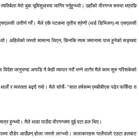
यतिबेला मेरो बुबा भूमिसुधारमा जागिर गर्नुहुन्थ्यो। उहाँको वीरगन्ज सरुवा भएपछि
ा एसएलसी उत्तीर्ण गरेँ। मैले एकै पटकमा तृतीय श्रेणी (थर्ड डिभिजन) मा एसएलसी
ुन्थ्यो। अहिलेको जस्तो सामान्य थिएन, किनकि त्यस जमानामा पास हुनेको सङ्ख्या
देश जानुभन्दा अगाडि नै केही व्यापार गरौं भन्ने लागेर मैले काम सुरु गरिसकेको
थालेँ र व्यस्तता बढ्दै गयो। मैले सोचेँ- "सात वर्षसम्म एमबीबीएस पढेर फर्किँदा त
हल मात्र हुन्थ्यो। मैले थाहा पाउँदा वीरगन्जमा दुई वटा हल थिए।
हलमा दौडेर आउँछन् होला जस्तो लाग्थ्यो। कलाकारहरू पालैपालो एउटा हलबाट