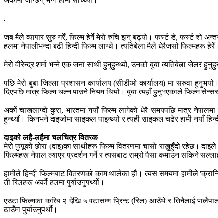
अर्कोमा जान्छन् भन्ने हामी सोच्थ्यौं।
जब मैले व्यापार सुरु गरेँ, फिल्म हेर्ने मेरो रुचि झन् बढ्यो। फर्स्ट डे, फर्स्ट
हलमा नेपालीभन्दा बढी हिन्दी फिल्म लाग्थे। त्यतिबेला मैले धेरैजसो फिल्महरू हेरेँ
मेरो वीरेन्द्र शर्मा भन्ने एक जना साथी हुनुहुन्थ्यो, उनको बुबा त्यतिबेला जेलर ह
पछि मेरो बुबा जिल्ला प्रशासन कार्यालय (सीडीओ कार्यालय) मा सरुवा हुनुभय
दिएपछि मात्र फिल्म चल्न पाउने नियम थियो। बुबा त्यहाँ हुनुभएकाले फिल्म सेन्सर
अर्को चाखलाग्दो कुरा, भारतमा नयाँ फिल्म लागेको धेरै समयपछि मात्र नेपाल
हुन्थ्यौं। किनभने दाइजोमा साइकल पाइन्थ्यो र त्यही साइकल चढेर हामी नयाँ हिन्दी फ
दाइको लहै-लहैमा चलचित्र वितरक
मेरो फुपूको छोरा (दाइ)का साथीहरू फिल्म वितरणमा चासो राख्नुहुँदो रहेछ। दाइल
फिल्महरू नेपाल ल्याएर प्रदर्शन गर्ने र त्यसबाट राम्रो पैसा कमाउन सकिने सल्लाह
हामीले हिन्दी फिल्मबाट वितरणको काम थालेका हौं। त्यस समयमा हामीले 'क्रान्
ती रिलहरू अर्को हलमा पुर्याउनुपर्थ्यो।
एउटा फिल्मका करिब २ देखि ५ वटासम्म प्रिन्ट (रिल) आउँथे र तिनैलाई पालैपा
ठाउँमा पुर्याउनुपर्थो।