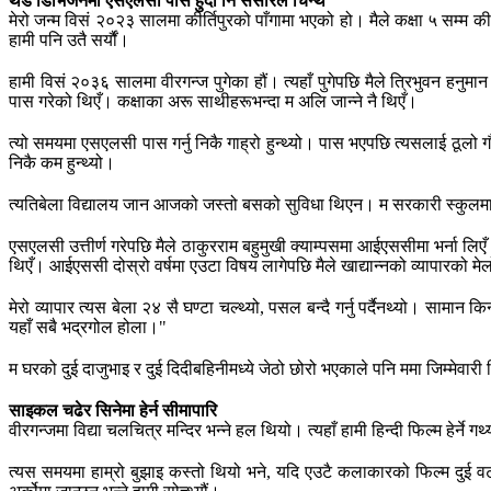
थर्ड डिभिजनमा एसएलसी पास हुँदा नि संसारले चिन्थे
मेरो जन्म विसं २०२३ सालमा कीर्तिपुरको पाँगामा भएको हो। मैले कक्षा ५ सम्म कीर
हामी पनि उतै सर्यौं।
हामी विसं २०३६ सालमा वीरगन्ज पुगेका हौं। त्यहाँ पुगेपछि मैले त्रिभुवन हनुम
पास गरेको थिएँ। कक्षाका अरू साथीहरूभन्दा म अलि जान्ने नै थिएँ।
त्यो समयमा एसएलसी पास गर्नु निकै गाह्रो हुन्थ्यो। पास भएपछि त्यसलाई ठूलो 
निकै कम हुन्थ्यो।
त्यतिबेला विद्यालय जान आजको जस्तो बसको सुविधा थिएन। म सरकारी स्कुलमा पढ्
एसएलसी उत्तीर्ण गरेपछि मैले ठाकुरराम बहुमुखी क्याम्पसमा आईएससीमा भर्ना लिए
थिएँ। आईएससी दोस्रो वर्षमा एउटा विषय लागेपछि मैले खाद्यान्नको व्यापारको मे
मेरो व्यापार त्यस बेला २४ सै घण्टा चल्थ्यो, पसल बन्दै गर्नु पर्दैनथ्यो। सामान
यहाँ सबै भद्रगोल होला।"
म घरको दुई दाजुभाइ र दुई दिदीबहिनीमध्ये जेठो छोरो भएकाले पनि ममा जिम्मेवारी
साइकल चढेर सिनेमा हेर्न सीमापारि
वीरगन्जमा विद्या चलचित्र मन्दिर भन्ने हल थियो। त्यहाँ हामी हिन्दी फिल्म हेर्ने 
त्यस समयमा हाम्रो बुझाइ कस्तो थियो भने, यदि एउटै कलाकारको फिल्म दुई