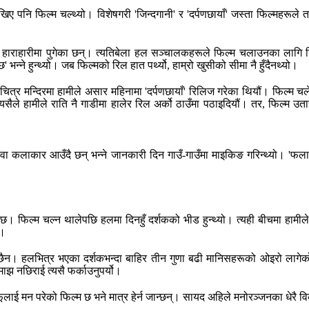
जो देखिए पनि फिल्म चल्थ्यो। विशेषगरी 'जिन्दगानी' र 'दर्पणछायाँ' जस्ता फिल्
ारीमा पुगेका छन्। त्यतिबेला हल सञ्चालकहरूले फिल्म चलाउनका लागि निर्माताल
भन्ने हुन्थ्यो। जब फिल्मको रिल हात पर्थ्यो, हाम्रो खुसीको सीमा नै हुँदैनथ्यो।
 मन्दिरमा हामीले असार महिनामा 'दर्पणछायाँ' रिलिज गरेका थियौं। फिल्म च
सैले हामीले राति नै गाडीमा हालेर रिल अर्को ठाउँमा पठाइदियौं। तर, फिल्म उतार
वा कलाकार आउँदै छन् भन्ने जानकारी दिन गाउँ-गाउँमा माइकिङ गरिन्थ्यो। 'फला
। फिल्म चल्न थालेपछि हलमा दिनहुँ दर्शकको भीड हुन्थ्यो। त्यही बीचमा हामीले
ो।
 छैन। हलभित्र भएका दर्शकभन्दा बाहिर तीन गुणा बढी मानिसहरूको ओइरो लागेको 
झ नछिराई त्यसै फर्काउनुपर्यो।
ई मन परेको फिल्म छ भने मात्र हेर्न जान्छन्। सायद अहिले मनोरञ्जनका धेरै विक