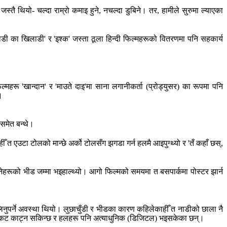
्तै थियो- चल्दा राम्रो कमाइ हुने, नचल्दा डुबिने। तर, हामीले सुरुमा ल्याएका
ी का खिलाडी' र 'इश्क' जस्ता ठूला हिन्दी फिल्महरूको वितरणमा पनि सहकार्य
महरू 'खान्दान' र 'माउते दाइ'मा साना लगानीकर्ता (प्रोड्युसर) का रूपमा पनि
।
टसमेत बन्थे।
ँ त एउटा टोलको मान्छे अर्को टोलसँग झगडा गर्न हलमै आइपुग्थ्यो र 'तँ कहाँ छस्,
ध्नेहरूको भीड जम्मा भइहाल्थ्यो। आगो फिल्मको समयमा त बसपार्कमा पोस्टर झार्न
 लिनुपर्ने अवस्था थियो। लुछाचुँडी र भीडका कारण कहिलेकाहीँ त नाडीको छाला नै
ै टिकट काट्न सकिन्छ र हलहरू पनि अत्याधुनिक (डिजिटल) भइसकेका छन्।