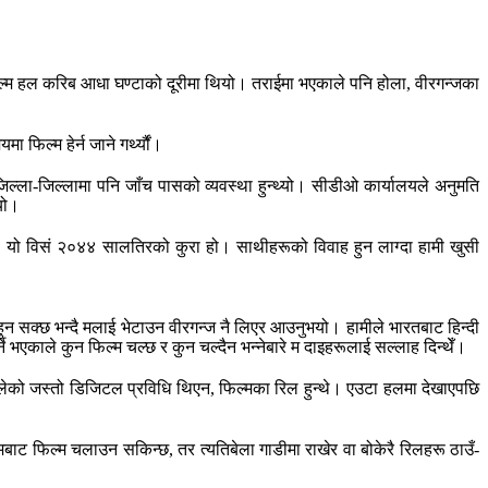
पसलबाट फिल्म हल करिब आधा घण्टाको दूरीमा थियो। तराईमा भएकाले पनि होला, वीरगन्जका
ा फिल्म हेर्न जाने गर्थ्यौं।
ल्ला-जिल्लामा पनि जाँच पासको व्यवस्था हुन्थ्यो। सीडीओ कार्यालयले अनुमति
्यो।
यो। यो विसं २०४४ सालतिरको कुरा हो। साथीहरूको विवाह हुन लाग्दा हामी खुसी
न हुन सक्छ भन्दै मलाई भेटाउन वीरगन्ज नै लिएर आउनुभयो। हामीले भारतबाट हिन्दी
्ने भएकाले कुन फिल्म चल्छ र कुन चल्दैन भन्नेबारे म दाइहरूलाई सल्लाह दिन्थेँ।
अहिलेको जस्तो डिजिटल प्रविधि थिएन, फिल्मका रिल हुन्थे। एउटा हलमा देखाएपछि
बाट फिल्म चलाउन सकिन्छ, तर त्यतिबेला गाडीमा राखेर वा बोकेरै रिलहरू ठाउँ-