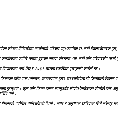
६० वर्षको उमेरमा हिँडिरहेका महर्जनको परिचय बहुआयामिक छ- उनी फिल्म वितरक हुन
र कार्यालयमा जागिरे उनका बुबाको सरुवा वीरगन्ज भयो, उनी पनि परिवारसँगै तराई 
मिक विद्यालयमा भर्ना लिए र २०३९ सालमा त्यहीँबाट एसएलसी उत्तीर्ण गरे।
जाँच पास (सेन्सर) काठमाडौंमा हुन्छ, तर त्यतिबेला यो जिम्मेवारी जिल्ला प्
 पुग्नुभयो। कुनै पनि फिल्म हलमा लाग्नुअघि सीडीओसहितको टोलीले हेरेर अनुमति दि
ोडिँदै गयो।
 र फिल्मको पर्दातिर तानिसकेको थियो। उमेर र अनुभवले खारिएका तिनै नरेन्द्र म