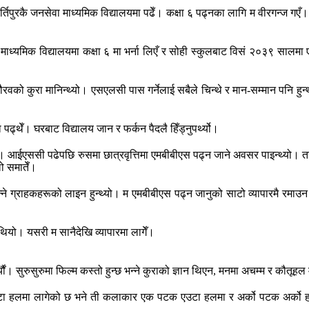
्तिपुरकै जनसेवा माध्यमिक विद्यालयमा पढेँ। कक्षा ६ पढ्नका लागि म वीरगन्ज गएँ। त्
ान माध्यमिक विद्यालयमा कक्षा ६ मा भर्ना लिएँ र सोही स्कुलबाट विसं २०३९ सालम
गौरवको कुरा मानिन्थ्यो। एसएलसी पास गर्नेलाई सबैले चिन्थे र मान-सम्मान पनि ह
थेँ। घरबाट विद्यालय जान र फर्कन पैदलै हिँड्नुपर्थ्यो।
ँ। आईएससी पढेपछि रुसमा छात्रवृत्तिमा एमबीबीएस पढ्न जाने अवसर पाइन्थ्यो। तर वि
लो समातेँ।
 किन्ने ग्राहकहरूको लाइन हुन्थ्यो। म एमबीबीएस पढ्न जानुको साटो व्यापारमै रमाउन 
 थियो। यसरी म सानैदेखि व्यापारमा लागेँ।
गर्थ्यौं। सुरुसुरुमा फिल्म कस्तो हुन्छ भन्ने कुराको ज्ञान थिएन, मनमा अचम्म र कौतू
 वटा हलमा लागेको छ भने ती कलाकार एक पटक एउटा हलमा र अर्को पटक अर्को 