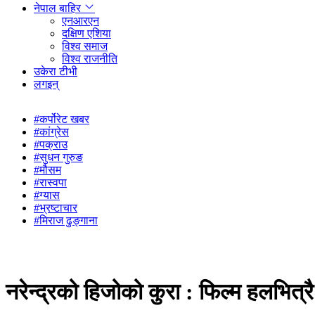
नेपाल बाहिर
एनआरएन
दक्षिण एशिया
विश्व समाज
विश्व राजनीति
उकेरा टीभी
लगइन्
#कर्पोरेट खबर
#कांग्रेस
#पक्राउ
#सुधन गुरुङ
#मौसम
#रास्वपा
#ग्यास
#भ्रष्टाचार
#मिराज ढुङ्गाना
नरेन्द्रको हिजोको कुरा : फिल्म हलभित्र