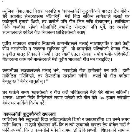
म्युजिक नेपालबाट निराश भएपछि म 'काफलगेडी कुटुक्कै'को मास्टर टेप बोकेर
धेरै क्यासेट सेन्टरहरूमा भौँतारिएँ। मेरो बिदा सकिन लागेकाले मलाई घर
फर्कनुपर्ने हतारो थियो, तर कसैले पनि गीत लिन रुचि देखाएनन्। त्यतिबेला
निकै चल्तीमा रहेको धौलागिरि क्यासेट सेन्टरमा पनि पुगेँ, तर त्यहाँका
सञ्चालकले अहिले गीत निकाल्न छोडिसकेको बताए।
पूर्वीय भाकाका क्यासेट निकाल्ने कम्पनीहरूले मलाई नपत्याएपछि र कतै केही
सीप नलागेपछि म 'रञ्जना म्युजिक' पुगेँ। यो कम्पनीले पश्चिमेली भेगका गीत-
सङ्गीत मात्र निकाल्ने गर्थ्यो। तर त्यहाँ एउटा रोचक संयोग भयो- पश्चिमेली
गीतहरूमा काम गर्ने मान्छेहरूले मेरो पूर्वीय भाकाको गीत मन पराइदिए।
कम्पनीका सञ्चालकले मलाई भने, "तपाईंको गीत हामीलाई मन पर्यो। हामी
मार्केटिङ गरिदिन्छौं, तर रोयल्टीमा सम्झौता गर्दैनौं। तपाईं यो गीत कतिमा
बेच्नुहुन्छ ? बेचेर जानुहोस्।"
घर फर्कने समय भइसकेको र गीत कतै नबिकेकाले मैले धेरै सोच्न सकिनँ।
अन्ततः आफ्नो निकै मिहिनेतले तयार पारेको त्यो गीत मैले ५० हजार रुपैयाँमा
बेचेर घर फर्किने निर्णय गरेँ।
'काफलगेडी कुटुक्कै'को सफलता
त्यतिबेला मेरो स्कुलको बिदा सकिइसकेको थियो र काठमाडौंमा थप बस्ने समय
मसँग थिएन। म ठूलो दोधारमा परेँ- कि त त्यो एल्बमको मास्टर टेप बोकेर गाउँ नै
फर्किनुपर्थ्यो, कि त कम्पनीले भनेको दाममा छोडिदिनुपर्थ्यो। शिक्षकको सामान्य