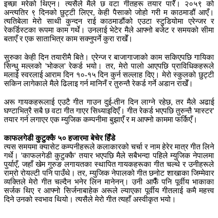
इच्छा मरेको थिएन। त्यसैले मैले छ वटा गीतहरू तयार पारेँ। २०५९ को
अन्त्यतिर ९ दिनको छुट्टी लिएर, केही पैसाको जोहो गरी म काठमाडौं आएँ।
त्यतिबेला मेरो साथी कुन्दन राई काठमाडौंको एउटा स्टुडियोमा एरेन्जर र
रेकर्डिस्टका रूपमा काम गर्थे। उनलाई भेटेर मैले आफ्नो बजेट र समयको सीमा
बताएँ र एक साताभित्र काम सक्नुपर्ने कुरा राखेँ।
सुरुका केही दिन तयारीमै बिते। एरेन्ज र बाजागाजाको काम सकिएपछि गायिका
सिन्धु मल्लको 'भोकल' रेकर्ड भयो। तर, मेरो पालो आएपछि प्राविधिकहरूले
मलाई स्वरलाई आराम दिन १०-१५ दिन कुर्न सल्लाह दिए। मेरो स्कुलको छुट्टी
सकिन लागेकाले मैले ढिलाइ गर्न मानिनँ र तुरुन्तै रेकर्ड गर्ने अडान राखेँ।
अरू गायकहरूलाई एउटै गीत गाउन दुई-तीन दिन लाग्ने रहेछ, तर मैले अढाई
घण्टाभित्रै सबै छ वटा गीत गाएर सिध्याइदिएँ। गीत रेकर्ड भएपछि तुरुन्तै 'मास्टर'
तयार गर्न लगाएर एक म्युजिक कम्पनीमा बुझाएँ र म आफ्नो काममा फर्किएँ।
काफलगेडी कुटुक्कै ५० हजारमा बेचेर हिँडे
त्यस समयमा क्यासेट कम्पनीहरूले कलाकारको चर्चा र नाम हेरेर मात्र गीत लिने
गर्थे। 'काफलगेडी कुटुक्कै' तयार भएपछि मैले सबैभन्दा पहिले म्युजिक नेपालमा
पुर्याएँ, जहाँ खेम गुरुङ लगायतका स्थापित गायकहरूका गीत चल्थे र उनीहरूले
राम्रो रोयल्टी पनि पाउँथे। तर, म्युजिक नेपालको गीत छनोट शाखाका जिम्मेवार
व्यक्तिले मेरो गीत चल्दैन भनेर लिन मानेनन्। उनी आफैँ पनि पूर्वीय भाकाका
सर्जक थिए र आफ्नो सिर्जनाबाहेक अरूले ल्याएका पूर्वीय गीतलाई कमै महत्त्व
दिने उनको स्वभाव थियो। त्यसैले मेरो गीत त्यहाँ अस्वीकृत भयो।