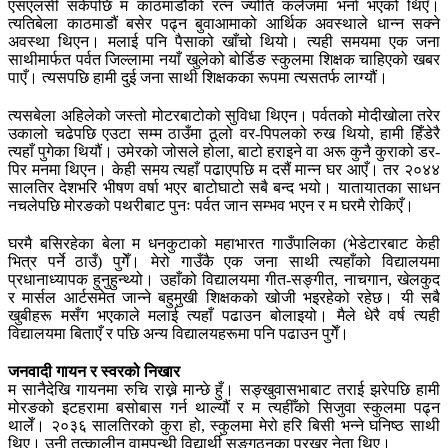
एसएलसी सकेपछि म काठमाडौंको रत्न ज्योति कलेजमा भर्ना भएको थिएँ।
त्यतिबेला काठमाडौं बसेर पढ्न बुवाआमाको आर्थिक अवस्थाले धान्न सक्ने
अवस्था थिएन। मलाई पनि पैसाको खाँचो थियो। त्यही समयमा एक जना
साथीमार्फत पर्वत जिल्लामा नयाँ खुलेको बोर्डिङ स्कुलमा शिक्षक चाहिएको खबर
पाएँ। त्यसपछि हामी दुई जना साथी शिक्षकका रूपमा त्यसतर्फ लाग्यौं।
त्यसबेला अहिलेको जस्तो मोटरबाटोको सुविधा थिएन। पर्वतको मोदीखोला तरेर
उकालो चढेपछि एउटा सम्म ठाउँमा ठूलो वर-पिपलको रुख थियो, हामी हिँडेरै
त्यहाँ पुगेका थियौं। उमेरको जोसले होला, बाटो हराइने वा अरू कुनै कुराको डर-
पिर मनमा थिएन। केही समय त्यहाँ पढाएपछि म दसैं मान्न घर आएँ। तर २०४४
सालतिर देशभरि भीषण वर्षा भएर बाटोघाटो सबै बन्द भयो। यातायातका साधन
नचलेपछि मोरङको पथरीबाट पुनः पर्वत जान सम्भव भएन र म घरमै रोकिएँ।
घरमै बसिरहेका बेला म धनकुटाको महाभारत गाउँपालिका (भेडेटारबाट केही
भित्र पर्ने ठाउँ) पुगेँ। मेरो गाउँकै एक जना साथी त्यहाँको विद्यालयमा
प्रधानाध्यापक हुनुहुन्थ्यो। उहाँको विद्यालयमा गीत-सङ्गीत, नाचगान, खेलकुद
र मार्सल आर्टसमेत जान्ने बहुमुखी शिक्षकको खोजी भइरहेको रहेछ। यी सबै
खुबीहरू मसँग भएकाले मलाई त्यहाँ पढाउन बोलाइयो। मैले धेरै वर्ष त्यही
विद्यालयमा बिताएँ र पछि अन्य विद्यालयहरूमा पनि पढाउन पुगेँ।
जनवादी गायन र स्वरको निखार
म सानैदेखि गायनमा रुचि राख्ने मान्छे हुँ। सङ्खुवासभाबाट तराई झरेपछि हामी
मोरङको इटहरामा बसोबास गर्न थाल्यौं र म त्यहीँको सिजुवा स्कुलमा पढ्न
थालेँ। २०३६ सालतिरको कुरा हो, स्कुलमा मेरो हरि बिसी भन्ने घनिष्ठ साथी
थिए। उनी तत्कालीन वामपन्थी विद्यार्थी सङ्गठनका प्रखर नेता थिए।