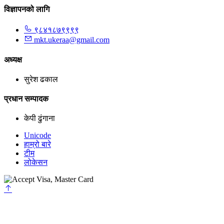
विज्ञापनको लागि
९८४१८७९९९९
mkt.ukeraa@gmail.com
अध्यक्ष
सुरेश ढकाल
प्रधान सम्पादक
केपी ढुंगाना
Unicode
हाम्रो बारे
टीम
लोकेसन