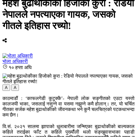
महेश बुढाथोकीका हिजोको कुरा : रेडियो
नेपालले नपत्याएका गायक, जसको
गीतले इतिहास रच्यो!
भोला अधिकारी
१० हप्ता अघि
A
A
काठमाडौं : ‘काफलगेडी कुटुक्कै’- नेपाली लोक सङ्गीतको एउटा यस्तो
कालजयी भाका, जसलाई नसुन्ने वा यसमा नझुम्ने कमै होलान्। तर, यो चर्चित
गीतका सर्जक महेश बुढाथोकीको जीवनकथा भने कुनै चलचित्रको पटकथाभन्दा
कम छैन।
वि.सं. २०२१ सालमा झापाको धुलाबारीमा जन्मिएका बुढाथोकीको बाल्यकाल
कहिले तराईका फाँट त कहिले पुर्ख्यौली थलो सङ्खुवासभाका पहाडी