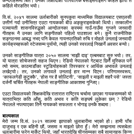
कन्दराहरूमा बिते। उनको शिक्षादीक्षा पारिवारिक बसाइसराइसँगै कहिले झापा त
कहिले मोरङतिर भयो।
वि.सं. २०४१ सालमा उर्लाबारीको सुनपकुवा माध्यमिक विद्यालयबाट एसएलसी
उत्तीर्ण गर्दा उनीभित्र एउटा गायकको बीउ अङ्कुराइसकेको थियो। तत्कालीन
पञ्चायती शासनविरुद्धको आन्दोलनका क्रममा गाउँ-गाउँमा गुन्जने जनवादी
गीतहरू नै उनका लागि सङ्गीतको पहिलो पाठशाला बने। कुनै राजनीतिक
सङ्गठनमा आबद्ध नभए पनि केवल गायनप्रतिको रुचि र मोहले उनलाई जनवादी
कार्यक्रमहरूको स्टेजसम्म पुर्यायो, त्यही उनको स्वरलाई निखार्ने अवसर बन्यो।
उनको साङ्गीतिक यात्रा २०५० सालमा ‘माझी दाइ’ एल्बमबाट सुरु भयो। तर,
यो यात्रा सोचेजस्तो सहज थिएन। रेडियो नेपालको गेटबाट छिर्नै मुस्किल पर्ने
त्यो समय, काठमाडौंका स्टुडियोहरूको तिरस्कार र आर्थिक अभावले उनलाई
लखेट्यो। तर, उनको लगावले उनलाई हार मान्न दिएन। परिणामस्वरूप,
‘काफलगेडी कुटुक्कै’, ‘होस गर है सोल्टिनी’, ‘साइली र माइली शहरै पसे’ जस्ता
दर्जनौं चर्चित गीतहरू नेपाली साङ्गीतिक आकाशमा गुन्जिए।
एउटा विद्यालयको शिक्षकदेखि रातारात राष्ट्रिय चर्चामा छाएका गायकसम्मको यो
यात्राभित्र कति आँसु, कति अभाव र कति सङ्घर्ष लुकेका छन् ? रेडियो
नेपालले नपत्याएका तिनै गायकको सफलता र भोगाइ उनकै शब्दमा :
बाल्यकाल
मेरो जन्म वि.सं. २०२१ सालमा झापाको धुलाबारीमा भएको हो। हामी पाँच
दाजुभाइ र एक बहिनी छौं, जसमा म माइलो छोरा हुँ। मेरो सम्झनामा त्यसबेला
धुलाबारीमा फरेन मार्केट थियो, जहाँ भारतदेखि चीनसम्मका सबै सामानहरू किन्न