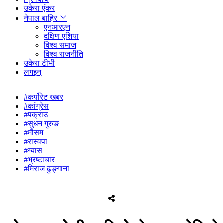
उकेरा एंकर
नेपाल बाहिर
एनआरएन
दक्षिण एशिया
विश्व समाज
विश्व राजनीति
उकेरा टीभी
लगइन्
#कर्पोरेट खबर
#कांग्रेस
#पक्राउ
#सुधन गुरुङ
#मौसम
#रास्वपा
#ग्यास
#भ्रष्टाचार
#मिराज ढुङ्गाना