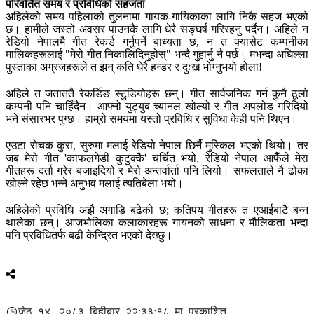
परिवर्तित समय र प्रविधिको सहजता
अहिलेको समय पहिलाको तुलनामा गायक-गायिकाका लागि निकै सहज भएको
छ। हामीले जस्तो अवसर पाउनकै लागि धेरै सङ्घर्ष गरिरहनु पर्दैन। अहिले न
रेडियो नेपालमै गीत रेकर्ड गर्नुपर्ने बाध्यता छ, न त क्यासेट कम्पनीका
मालिकहरूलाई "मेरो गीत निकालिदिनुहोस्" भन्दै गुहार्नु नै पर्छ। मभन्दा अघिल्ला
पुस्ताका अग्रजहरूले त झन् कति धेरै हन्डर र दुःख भोग्नुभयो होला!
अहिले त जताततै रेकर्डिङ स्टुडियोहरू छन्। गीत सार्वजनिक गर्न कुनै ठूलो
कम्पनी पनि चाहिँदैन। आफ्नो युट्युब च्यानल खोल्यो र गीत अपलोड गरिदियो
भने संसारभर पुग्छ। हाम्रो समयमा यस्तो प्रविधि र सुविधा केही पनि थिएन।
एउटा रोचक कुरा, सुरुमा मलाई रेडियो नेपाल छिर्नै मुस्किल भएको थियो। तर
जब मेरो गीत 'काफलगेडी कुटुक्कै' चर्चित भयो, रेडियो नेपाल आफैँले मेरा
गीतहरू दर्ता गरेर बजाइदियो र मेरो अन्तर्वार्ता पनि लियो। सफलताले नै ढोका
खोल्ने रहेछ भन्ने अनुभव मलाई त्यतिबेला भयो।
अहिलेको प्रविधि अझै अगाडि बढेको छ; कतिपय गीतहरू त एआईबाटै बन्न
थालेका छन्। आजभोलिका कलाकारहरू गायनको साधना र मौलिकता भन्दा
पनि प्रविधितर्फ बढी केन्द्रित भएको देख्छु।
जेठ १४, २०८३ बिहीबार २२:३३:१८ मा प्रकाशित