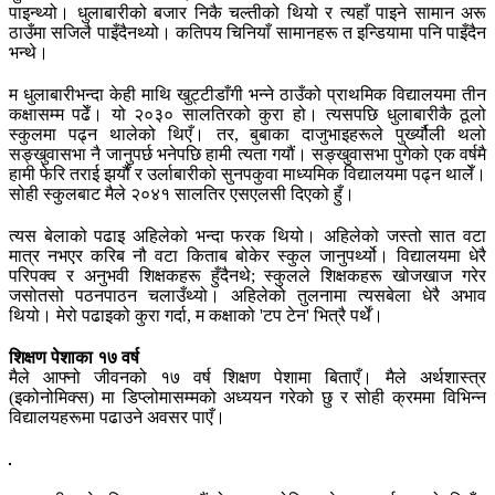
पाइन्थ्यो। धुलाबारीको बजार निकै चल्तीको थियो र त्यहाँ पाइने सामान अरू
ठाउँमा सजिलै पाइँदैनथ्यो। कतिपय चिनियाँ सामानहरू त इन्डियामा पनि पाइँदैन
भन्थे।
म धुलाबारीभन्दा केही माथि खुट्टीडाँगी भन्ने ठाउँको प्राथमिक विद्यालयमा तीन
कक्षासम्म पढेँ। यो २०३० सालतिरको कुरा हो। त्यसपछि धुलाबारीकै ठूलो
स्कुलमा पढ्न थालेको थिएँ। तर, बुबाका दाजुभाइहरूले पुर्ख्यौली थलो
सङ्खुवासभा नै जानुपर्छ भनेपछि हामी त्यता गयौं। सङ्खुवासभा पुगेको एक वर्षमै
हामी फेरि तराई झर्यौं र उर्लाबारीको सुनपकुवा माध्यमिक विद्यालयमा पढ्न थालेँ।
सोही स्कुलबाट मैले २०४१ सालतिर एसएलसी दिएको हुँ।
त्यस बेलाको पढाइ अहिलेको भन्दा फरक थियो। अहिलेको जस्तो सात वटा
मात्र नभएर करिब नौ वटा किताब बोकेर स्कुल जानुपर्थ्यो। विद्यालयमा धेरै
परिपक्व र अनुभवी शिक्षकहरू हुँदैनथे; स्कुलले शिक्षकहरू खोजखाज गरेर
जसोतसो पठनपाठन चलाउँथ्यो। अहिलेको तुलनामा त्यसबेला धेरै अभाव
थियो। मेरो पढाइको कुरा गर्दा, म कक्षाको 'टप टेन' भित्रै पर्थें।
शिक्षण पेशाका १७ वर्ष
मैले आफ्नो जीवनको १७ वर्ष शिक्षण पेशामा बिताएँ। मैले अर्थशास्त्र
(इकोनोमिक्स) मा डिप्लोमासम्मको अध्ययन गरेको छु र सोही क्रममा विभिन्न
विद्यालयहरूमा पढाउने अवसर पाएँ।