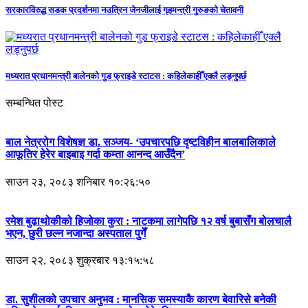
सरकारविरुद्ध सडक प्रदर्शनमा नउत्रिन जेनजीलाई गृहमन्त्री गुरुङको चेतावनी
मध्यरात प्रधानमन्त्री बालेनको गुड फ्राइडे स्टाटस : कहिलेकाहीँ एक्लै लड्नुपर्छ
सम्बन्धित पोस्ट
बाल नेत्ररोग विशेषज्ञ डा. सञ्जय- ‘उपचारपछि दृष्टविहीन बालबालिकाले
आफूतिर हेरेर बाइबाइ गर्दा कम्ता आनन्द आउँदैन’
साउन २३, २०८३ शनिबार १०:२६:५०
रमेश बुढाथोकीको हिजोका कुरा : नाटकमा लागेपछि १२ वर्ष बुबासँग बोलचालै
भएन, छुरी छल्न नजान्दा अस्पताल पुगेँ
साउन २२, २०८३ शुक्रबार १३:१५:५८
डा. सुशीलको उपचार अनुभव : मानसिक समस्याकै कारण बेवारिसे बनेकी