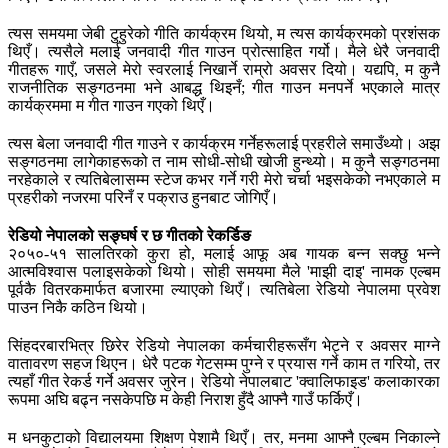
त्यस समयमा जेबी टुहुरेको गीति कार्यक्रम थियो, म त्यस कार्यक्रमको प्रशंसक
थिएँ। त्यसैले मलाई जनवादी गीत गाउन प्रोत्साहित गर्यो। मैले धेरै जनवादी
गीतहरू गाएँ, जसले मेरो स्वरलाई निखार्ने राम्रो अवसर दियो। यद्यपि, म कुनै
राजनीतिक सङ्गठनमा भने आबद्ध थिइनँ; गीत गाउन मनपर्ने भएकाले मात्र
कार्यक्रममा म गीत गाउन गएको थिएँ।
त्यस बेला जनवादी गीत गाउने र कार्यक्रम गर्नेहरूलाई प्रहरीले समाउँथ्यो। अझ
सङ्गठनमा लागेकाहरूको त नाम सोधी-सोधी खोजी हुन्थ्यो। म कुनै सङ्गठनमा
नरहेकाले र त्यतिबेलासम्म स्टेज कभर गर्ने गरी मेरो चर्चा भइसकेको नभएकाले म
प्रहरीको नजरमा परिनँ र पक्राउ हुनबाट जोगिएँ।
रेडियो नेपालको सङ्घर्ष र छ गीतको रेकर्डिङ
२०५०-५१ सालतिरको कुरा हो, मलाई आफू अब गायक बन्न सक्छु भन्ने
आत्मविश्वास पलाइसकेको थियो। सोही समयमा मैले 'माझी दाइ' नामक एल्बम
पूर्वकै वितरकमार्फत बजारमा ल्याएको थिएँ। त्यतिबेला रेडियो नेपालमा प्रवेश
पाउन निकै कठिन थियो।
सिंहदरबारभित्र छिरेर रेडियो नेपालका कर्मचारीहरूसँग भेट्ने र अवसर माग्ने
वातावरण सहज थिएन। धेरै पटक गेटसम्म पुग्ने र प्रयास गर्ने काम त गरियो, तर
त्यहाँ गीत रेकर्ड गर्ने अवसर जुरेन। रेडियो नेपालबाट 'क्वालिफाइड' कलाकारका
रूपमा अघि बढ्न नसकेपछि म केही निराश हुँदै आफ्नै गाउँ फर्किएँ।
म धनकुटाको विद्यालयमा शिक्षण पेशामै थिएँ। तर, मनमा आफ्नै एल्बम निकाल्ने