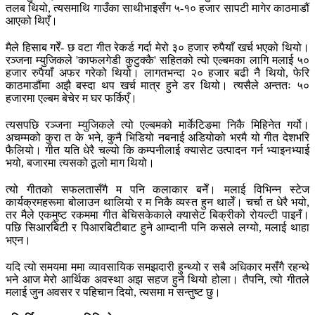
तलब थियो, त्यसमाथि गाउँका साथीभाइसँग ५-१० हजार सापटी मागेर काठमाडौं
आएको थिएँ।
मैले हिसाब गरेँ- छ वटा गीत रेकर्ड गर्दा मेरो ३० हजार रुपैयाँ खर्च भएको थियो।
रञ्जना म्युजिकले 'काफलगेडी कुटुक्कै' सहितको त्यो एल्बमका लागि मलाई ५०
हजार रुपैयाँ अफर गरेको थियो। लागतभन्दा २० हजार बढी नै थियो, फेरि
काठमाडौंमा अझै बस्दा थप खर्च मात्र हुने डर थियो। त्यसैले अन्ततः ५०
हजारमा एल्बम बेचेर म घर फर्किएँ।
त्यसपछि रञ्जना म्युजिकले त्यो एल्बमको मार्केटिङमा निकै मिहिनेत गर्यो।
अचम्मको कुरा त के भने, कुनै भिडियो नबनाई अडियोको भरमै यो गीत देशभरि
फैलियो। गीत यति धेरै चल्यो कि कम्पनीलाई क्यासेट उत्पादन गर्न भ्याइनभ्याई
भयो, बजारमा त्यसको ठूलो माग थियो।
त्यो गीतको सफलतासँगै म पनि कलाकार बनेँ। मलाई विभिन्न स्टेज
कार्यक्रमहरूमा बोलाउन थालियो र म निकै व्यस्त हुन थालेँ। चर्चा त धेरै भयो,
तर मैले एकमुष्ट रकममा गीत बेचिसकेकाले क्यासेट बिक्रीको रोयल्टी पाइनँ।
पछि सिआरबिटी र पिआरबिटीबाट हुने आम्दानी पनि कसले लग्यो, मलाई थाहा
भएन।
यदि त्यो समयमा ममा व्यावसायिक समझदारी हुन्थ्यो र सबै अधिकार मसँगै रहन्थे
भने आज मेरो आर्थिक अवस्था अझ सहज हुने थियो होला। तैपनि, त्यो गीतले
मलाई जुन अवसर र पहिचान दियो, त्यसमा म सन्तुष्ट छु।