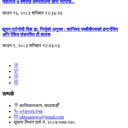
महिलाले ७ वर्षपछि अस्पतालमा छोरा भेटेपछि...
साउन १६, २०८३ शनिबार १२:३६:२६
ह्युमन एटोनोमी विज्ञ डा. निर्जुको अनुभव : कान्तिमा एमबीबीएसको इन्टर्नसिप
अनि रेबिज संक्रमित ती बालक
साउन ९, २०८३ शनिबार १२:४३:०३
सम्पर्क
कालिकास्थान, काठमाडौँ
०१४५२६२५७
ukeraanews@gmail.com
सूचना विभाग दर्ता नं. २०८७/०७७-०७८