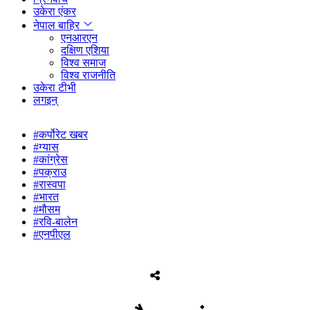
उकेरा एंकर
नेपाल बाहिर
एनआरएन
दक्षिण एशिया
विश्व समाज
विश्व राजनीति
उकेरा टीभी
लगइन्
#कर्पोरेट खबर
#ग्यास
#कांग्रेस
#पक्राउ
#रास्वपा
#भारत
#मौसम
#रवि-बालेन
#एनपीएल