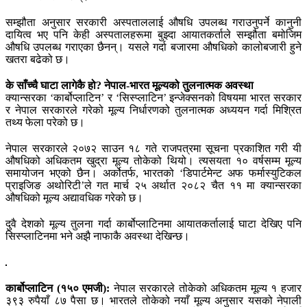
सम्झौता अनुसार सरकारी अस्पताललाई औषधि उपलब्ध गराउनुपर्ने कानुनी
दायित्व भए पनि केही अस्पतालहरूमा बुझ्दा आयातकर्ताले सम्झौता बमोजिम
औषधि उपलब्ध गराएका छैनन्। यसले गर्दा बजारमा औषधिको कालोबजारी हुने
खतरा बढेको छ।
के साँच्चै घाटा लागेकै हो? नेपाल-भारत मूल्यको तुलनात्मक अवस्था
क्यान्सरका ‘कार्बोप्लाटिन’ र ‘सिस्प्लाटिन’ इन्जेक्सनको विषयमा भारत सरकार
र नेपाल सरकारले गरेको मूल्य निर्धारणको तुलनात्मक अध्ययन गर्दा मिश्रित
तथ्य फेला परेको छ।
नेपाल सरकारले २०७२ साउन १८ गते राजपत्रमा सूचना प्रकाशित गरी यी
औषधिको अधिकतम खुद्रा मूल्य तोकेको थियो। त्यसयता १० वर्षसम्म मूल्य
समायोजन भएको छैन। अर्कोतर्फ, भारतको ‘डिपार्टमेन्ट अफ फर्मास्युटिकल
प्राइजिङ अथोरिटी’ले गत मार्च २५ अर्थात २०८२ चैत ११ मा क्यान्सरका
औषधिको मूल्य अद्यावधिक गरेको छ।
दुवै देशको मूल्य तुलना गर्दा कार्बोप्लाटिनमा आयातकर्तालाई घाटा देखिए पनि
सिस्प्लाटिनमा भने अझै नाफाकै अवस्था देखिन्छ।
कार्बोप्लाटिन (१५० एमजी):
नेपाल सरकारले तोकेको अधिकतम मूल्य १ हजार
३९३ रुपैयाँ ८७ पैसा छ। भारतले तोकेको नयाँ मूल्य अनुसार यसको नेपाली