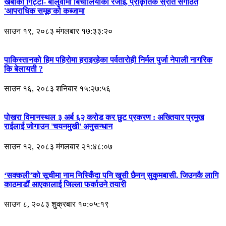
खर्बौँको गिट्टी- बालुवामा बिचौलियाको रजाइँ, प्राकृतिक स्रोत संगठित
'आपराधिक समूह'को कब्जामा
साउन १९, २०८३ मंगलबार १७:३३:२०
पाकिस्तानको हिम पहिरोमा हराइरहेका पर्वतारोही निर्मल पुर्जा नेपाली नागरिक
कि बेलायती ?
साउन १६, २०८३ शनिबार १५:२७:५६
पोखरा विमानस्थल ३ अर्ब ६२ करोड कर छुट प्रकरण : अख्तियार प्रमुख
राईलाई जोगाउन 'चयनमुखी' अनुसन्धान
साउन १२, २०८३ मंगलबार २१:४८:०७
‘सक्कली’को सूचीमा नाम निस्किँदा पनि खुसी छैनन् सुकुमबासी, जिउनकै लागि
काठमाडौं आएकालाई जिल्ला फर्काउने तयारी
साउन ८, २०८३ शुक्रबार १०:०५:१९