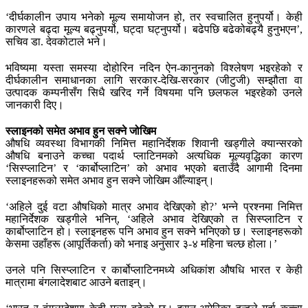
‘दीर्घकालीन उपाय भनेको मूल्य समायोजन हो, तर स्वचालित हुनुपर्यो। केही
कारणले बढ्दा मूल्य बढ्नुपर्यो, घट्दा घट्नुपर्यो। बढेपछि बढेकोबढ्यै हुनुभएन’,
सचिव डा. देवकोटाले भने।
भविष्यमा यस्ता समस्या दोहोरिन नदिन ऐन-कानुनको विश्लेषण भइरहेको र
दीर्घकालीन समाधानका लागि सरकार-देखि-सरकार (जीटुजी) सम्झौता वा
उत्पादक कम्पनीसँग सिधै खरिद गर्ने विषयमा पनि छलफल भइरहेको उनले
जानकारी दिए।
स्लाइनको समेत अभाव हुन सक्ने जोखिम
औषधि व्यवस्था विभागकी निमित्त महानिर्देशक शिवानी खड्गीले क्यान्सरको
औषधि बनाउने कच्चा पदार्थ प्लाटिनमको अत्यधिक मूल्यवृद्धिका कारण
‘सिस्प्लाटिन’ र ‘कार्बोप्लाटिन’ को अभाव भएको बताउँदै आगामी दिनमा
स्लाइनहरूको समेत अभाव हुन सक्ने जोखिम औँल्याइन्।
‘अहिले दुई वटा औषधिको मात्र अभाव देखिएको हो?’ भन्ने प्रश्नमा निमित्त
महानिर्देशक खड्गीले भनिन्, ‘अहिले अभाव देखिएको त सिस्प्लाटिन र
कार्बोप्लाटिन हो। स्लाइनहरू पनि अभाव हुन सक्ने भनिएको छ। स्लाइनहरूको
केसमा उहाँहरू (आपूर्तिकर्ता) को भनाइ अनुसार ३-४ महिना चल्छ होला।’
उनले पनि सिस्प्लाटिन र कार्बोप्लाटिनमध्ये अधिकांश औषधि भारत र केही
मात्रामा बंगलादेशबाट आउने बताइन्।