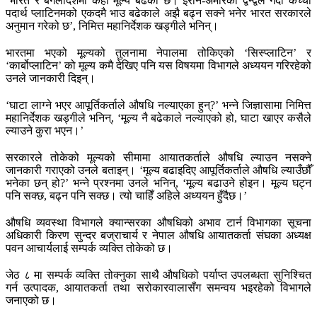
‘भारत र बंगलादेशमा केही मूल्य बढेको छ। इरान-अमेरिका द्वन्द्वले गर्दा कच्चा
पदार्थ प्लाटिनमको एकदमै भाउ बढेकाले अझै बढ्न सक्ने भनेर भारत सरकारले
अनुमान गरेको छ’, निमित्त महानिर्देशक खड्गीले भनिन्।
भारतमा भएको मूल्यको तुलनामा नेपालमा तोकिएको ‘सिस्प्लाटिन’ र
‘कार्बोप्लाटिन’ को मूल्य कमै देखिए पनि यस विषयमा विभागले अध्ययन गरिरहेको
उनले जानकारी दिइन्।
‘घाटा लाग्ने भएर आपूर्तिकर्ताले औषधि नल्याएका हुन्?’ भन्ने जिज्ञासामा निमित्त
महानिर्देशक खड्गीले भनिन्, ‘मूल्य नै बढेकाले नल्याएको हो, घाटा खाएर कसैले
ल्याउने कुरा भएन।’
सरकारले तोकेको मूल्यको सीमामा आयातकर्ताले औषधि ल्याउन नसक्ने
जानकारी गराएको उनले बताइन्। ‘मूल्य बढाइदिए आपूर्तिकर्ताले औषधि ल्याउँछौँ
भनेका छन् हो?’ भन्ने प्रश्नमा उनले भनिन्, ‘मूल्य बढाउने होइन। मूल्य घट्न
पनि सक्छ, बढ्न पनि सक्छ। त्यो चाहिँ अहिले अध्ययन हुँदैछ।’
औषधि व्यवस्था विभागले क्यान्सरका औषधिको अभाव टार्न विभागका सूचना
अधिकारी किरण सुन्दर बज्राचार्य र नेपाल औषधि आयातकर्ता संघका अध्यक्ष
पवन आचार्यलाई सम्पर्क व्यक्ति तोकेको छ।
जेठ ८ मा सम्पर्क व्यक्ति तोक्नुका साथै औषधिको पर्याप्त उपलब्धता सुनिश्चित
गर्न उत्पादक, आयातकर्ता तथा सरोकारवालासँग समन्वय भइरहेको विभागले
जनाएको छ।