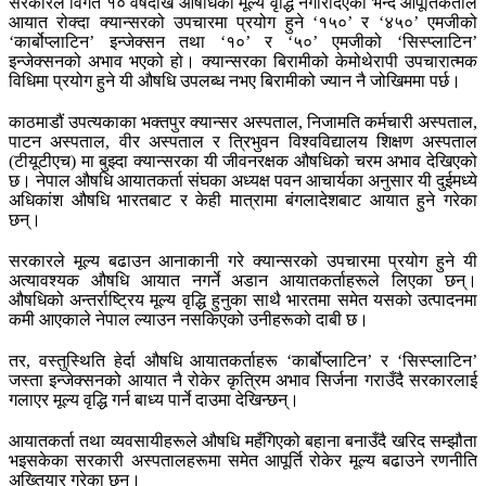
सरकारले विगत १० वर्षदेखि औषधिको मूल्य वृद्धि नगरिदिएको भन्दै आपूर्तिकर्ताले
आयात रोक्दा क्यान्सरको उपचारमा प्रयोग हुने ‘१५०’ र ‘४५०’ एमजीको
‘कार्बोप्लाटिन’ इन्जेक्सन तथा ‘१०’ र ‘५०’ एमजीको ‘सिस्प्लाटिन’
इन्जेक्सनको अभाव भएको हो। क्यान्सरका बिरामीको केमोथेरापी उपचारात्मक
विधिमा प्रयोग हुने यी औषधि उपलब्ध नभए बिरामीको ज्यान नै जोखिममा पर्छ।
काठमाडौं उपत्यकाका भक्तपुर क्यान्सर अस्पताल, निजामति कर्मचारी अस्पताल,
पाटन अस्पताल, वीर अस्पताल र त्रिभुवन विश्वविद्यालय शिक्षण अस्पताल
(टीयूटीएच) मा बुझ्दा क्यान्सरका यी जीवनरक्षक औषधिको चरम अभाव देखिएको
छ। नेपाल औषधि आयातकर्ता संघका अध्यक्ष पवन आचार्यका अनुसार यी दुईमध्ये
अधिकांश औषधि भारतबाट र केही मात्रामा बंगलादेशबाट आयात हुने गरेका
छन्।
सरकारले मूल्य बढाउन आनाकानी गरे क्यान्सरको उपचारमा प्रयोग हुने यी
अत्यावश्यक औषधि आयात नगर्ने अडान आयातकर्ताहरूले लिएका छन्।
औषधिको अन्तर्राष्ट्रिय मूल्य वृद्धि हुनुका साथै भारतमा समेत यसको उत्पादनमा
कमी आएकाले नेपाल ल्याउन नसकिएको उनीहरूको दाबी छ।
तर, वस्तुस्थिति हेर्दा औषधि आयातकर्ताहरू ‘कार्बोप्लाटिन’ र ‘सिस्प्लाटिन’
जस्ता इन्जेक्सनको आयात नै रोकेर कृत्रिम अभाव सिर्जना गराउँदै सरकारलाई
गलाएर मूल्य वृद्धि गर्न बाध्य पार्ने दाउमा देखिन्छन्।
आयातकर्ता तथा व्यवसायीहरूले औषधि महँगिएको बहाना बनाउँदै खरिद सम्झौता
भइसकेका सरकारी अस्पतालहरूमा समेत आपूर्ति रोकेर मूल्य बढाउने रणनीति
अख्तियार गरेका छन्।