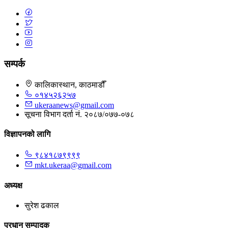
सम्पर्क
कालिकास्थान, काठमाडौँ
०१४५२६२५७
ukeraanews@gmail.com
सूचना विभाग दर्ता नं. २०८७/०७७-०७८
विज्ञापनको लागि
९८४१८७९९९९
mkt.ukeraa@gmail.com
अध्यक्ष
सुरेश ढकाल
प्रधान सम्पादक