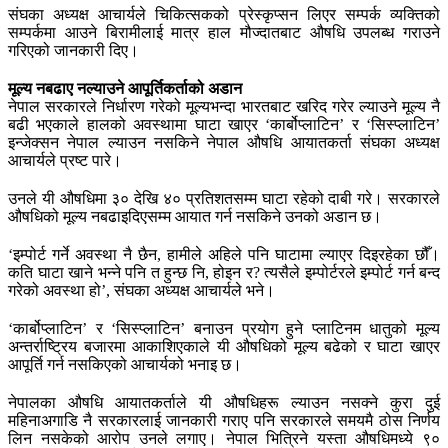
संघका अध्यक्ष आचार्यले चिकित्सकको प्रेस्कृप्सन लिएर सम्पर्क व्यक्तिको
सम्पर्कमा आउने बिरामीलाई मात्र हाल मौज्दातबाट औषधि उपलब्ध गराउने
गरिएको जानकारी दिए।
मूल्य नबढाए नल्याउने आपूर्तिकर्ताको अडान
नेपाल सरकारले निर्धारण गरेको मूल्यभन्दा भारतबाट खरिद गरेर ल्याउने मूल्य नै
बढी भएकाले हालको अवस्थामा घाटा खाएर ‘कार्बोप्लाटिन’ र ‘सिस्प्लाटिन’
इन्जेक्सन नेपाल ल्याउन नसकिने नेपाल औषधि आयातकर्ता संघका अध्यक्ष
आचार्यले प्रष्ट पारे।
उनले यी औषधिमा ३० देखि ४० प्रतिशतसम्म घाटा रहेको दाबी गरे। सरकारले
औषधिको मूल्य नबढाइदिएसम्म आयात गर्न नसकिने उनको अडान छ।
‘इम्पोर्ट गर्ने अवस्था नै छैन, हामीले अहिले पनि घाटामा ल्याएर दिइरहेका छौँ।
कति घाटा खाने भन्ने पनि त हुन्छ नि, होइन र? त्यसैले इम्पोर्टरले इम्पोर्ट गर्न बन्द
गरेको अवस्था हो’, संघका अध्यक्ष आचार्यले भने।
‘कार्बोप्लाटिन’ र ‘सिस्प्लाटिन’ बनाउन प्रयोग हुने प्लाटिनम धातुको मूल्य
अन्तर्राष्ट्रिय बजारमा आकाशिएकाले यी औषधिको मूल्य बढेको र घाटा खाएर
आपूर्ति गर्न नसकिएको आचार्यको भनाइ छ।
नेपालका औषधि आयातकर्ताले यी औषधिहरू ल्याउन नसक्ने कुरा दुई
महिनाअगाडि नै सरकारलाई जानकारी गराए पनि सरकारले समयमै ठोस निर्णय
लिन नसकेको आरोप उनले लगाए। नेपाल भित्रिने यस्ता औषधिमध्ये ९०