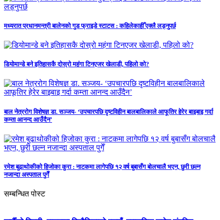
मध्यरात प्रधानमन्त्री बालेनको गुड फ्राइडे स्टाटस : कहिलेकाहीँ एक्लै लड्नुपर्छ
डियोमान्डे बने इतिहासकै दोस्रो महंगा टिनएजर खेलाडी, पहिलो को?
बाल नेत्ररोग विशेषज्ञ डा. सञ्जय- ‘उपचारपछि दृष्टविहीन बालबालिकाले आफूतिर हेरेर बाइबाइ गर्दा
कम्ता आनन्द आउँदैन’
रमेश बुढाथोकीको हिजोका कुरा : नाटकमा लागेपछि १२ वर्ष बुबासँग बोलचालै भएन, छुरी छल्न
नजान्दा अस्पताल पुगेँ
सम्बन्धित पोस्ट