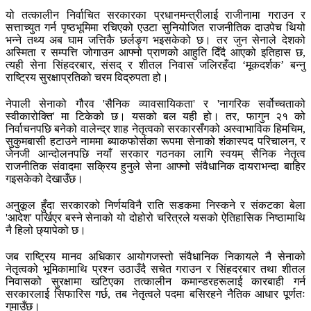
यो तत्कालीन निर्वाचित सरकारका प्रधानमन्त्रीलाई राजीनामा गराउन र
सत्ताच्युत गर्न पृष्ठभूमिमा रचिएको एउटा सुनियोजित राजनीतिक दाउपेच थियो
भन्ने तथ्य अब घाम जत्तिकै छर्लङ्ग भइसकेको छ। तर जुन सेनाले देशको
अस्मिता र सम्पत्ति जोगाउन आफ्नो प्राणको आहुति दिँदै आएको इतिहास छ,
त्यही सेना सिंहदरबार, संसद् र शीतल निवास जलिरहँदा ‘मूकदर्शक’ बन्नु
राष्ट्रिय सुरक्षाप्रतिको चरम विद्रुपता हो।
नेपाली सेनाको गौरव 'सैनिक व्यावसायिकता' र 'नागरिक सर्वोच्चताको
स्वीकारोक्ति' मा टिकेको छ। यसको बल यही हो। तर, फागुन २१ को
निर्वाचनपछि बनेको वालेन्द्र शाह नेतृत्वको सरकारसँगको अस्वाभाविक हिमचिम,
सुकुमबासी हटाउने नाममा ब्याकफोर्सका रूपमा सेनाको शंकास्पद परिचालन, र
जेनजी आन्दोलनपछि नयाँ सरकार गठनका लागि स्वयम् सैनिक नेतृत्व
राजनीतिक संवादमा सक्रिय हुनुले सेना आफ्नो संवैधानिक दायराभन्दा बाहिर
गइसकेको देखाउँछ।
अनुकूल हुँदा सरकारको निर्णयविनै राति सडकमा निस्कने र संकटका बेला
'आदेश' पर्खिएर बस्ने सेनाको यो दोहोरो चरित्रले यसको ऐतिहासिक निष्ठामाथि
नै हिलो छ्यापेको छ।
जब राष्ट्रिय मानव अधिकार आयोगजस्तो संवैधानिक निकायले नै सेनाको
नेतृत्वको भूमिकामाथि प्रश्न उठाउँदै सचेत गराउन र सिंहदरबार तथा शीतल
निवासको सुरक्षामा खटिएका तत्कालीन कमान्डरहरूलाई कारबाही गर्न
सरकारलाई सिफारिस गर्छ, तब नेतृत्वले पदमा बसिरहने नैतिक आधार पूर्णतः
गुमाउँछ।