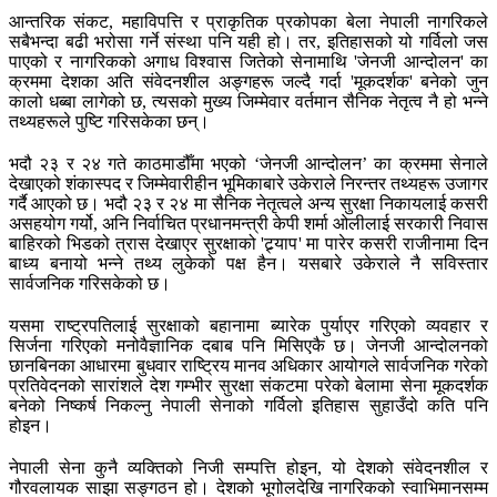
आन्तरिक संकट, महाविपत्ति र प्राकृतिक प्रकोपका बेला नेपाली नागरिकले
सबैभन्दा बढी भरोसा गर्ने संस्था पनि यही हो। तर, इतिहासको यो गर्विलो जस
पाएको र नागरिकको अगाध विश्वास जितेको सेनामाथि 'जेनजी आन्दोलन' का
क्रममा देशका अति संवेदनशील अङ्गहरू जल्दै गर्दा 'मूकदर्शक' बनेको जुन
कालो धब्बा लागेको छ, त्यसको मुख्य जिम्मेवार वर्तमान सैनिक नेतृत्व नै हो भन्ने
तथ्यहरूले पुष्टि गरिसकेका छन्।
भदौ २३ र २४ गते काठमाडौँमा भएको ‘जेनजी आन्दोलन’ का क्रममा सेनाले
देखाएको शंकास्पद र जिम्मेवारीहीन भूमिकाबारे उकेराले निरन्तर तथ्यहरू उजागर
गर्दै आएको छ। भदौ २३ र २४ मा सैनिक नेतृत्वले अन्य सुरक्षा निकायलाई कसरी
असहयोग गर्यो, अनि निर्वाचित प्रधानमन्त्री केपी शर्मा ओलीलाई सरकारी निवास
बाहिरको भिडको त्रास देखाएर सुरक्षाको 'ट्र्याप' मा पारेर कसरी राजीनामा दिन
बाध्य बनायो भन्ने तथ्य लुकेको पक्ष हैन। यसबारे उकेराले नै सविस्तार
सार्वजनिक गरिसकेको छ।
यसमा राष्ट्रपतिलाई सुरक्षाको बहानामा ब्यारेक पुर्याएर गरिएको व्यवहार र
सिर्जना गरिएको मनोवैज्ञानिक दबाब पनि मिसिएकै छ। जेनजी आन्दोलनको
छानबिनका आधारमा बुधवार राष्ट्रिय मानव अधिकार आयोगले सार्वजनिक गरेको
प्रतिवेदनको सारांशले देश गम्भीर सुरक्षा संकटमा परेको बेलामा सेना मूकदर्शक
बनेको निष्कर्ष निकल्नु नेपाली सेनाको गर्विलो इतिहास सुहाउँदो कति पनि
होइन।
नेपाली सेना कुनै व्यक्तिको निजी सम्पत्ति होइन, यो देशको संवेदनशील र
गौरवलायक साझा सङ्गठन हो। देशको भूगोलदेखि नागरिकको स्वाभिमानसम्म