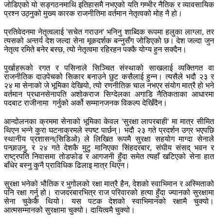
जोडिएको यो सङ्गठनमाथि इतिहासमै नभएको यति गम्भीर नैतिक र व्यावसायिक
प्रश्न उठ्नुको मुख्य कारक राजनीतिमा वर्तमान नेतृत्वको मोह नै हो।
प्रतिवेदनमा नेतृत्वलाई 'सचेत गराउन' भनिनु शाब्दिक रूपमा हलुका लाग्ला, तर
त्यसको अन्तर्य देश जल्दा सेना मूकदर्शक बन्नुसँग जोडिएको छ। देश जल्दा जुन
नेतृत्व रमिते बनेर बस्छ, त्यो नेतृत्वमा रहिरहन पक्कै योग्य हुन सक्दैन।
पुर्खाहरूको रगत र पसिनाले सिञ्चित संस्थाको साखलाई व्यक्तिगत वा
राजनीतिक दाउपेचको सिकार बनाउने छुट कसैलाई हुन्न। त्यसैले भदौ २३ र
२४ मा सेनाको जे भूमिका देखियो, त्यो रणनीतिक चाल नभएर संयोग मात्रै हो भने
वर्तमान प्रधानसेनापति अशोकराज सिग्देलका अगाडि नैतिकताका आधारमा
पदबाट राजीनामा गर्नुको अर्को सम्मानजनक विकल्प देखिँदैन।
आन्दोलनका क्रममा सेनाको भूमिका केवल 'सुरक्षा लापरबाही' मा मात्र सीमित
थिएन भन्ने कुरा घटनाक्रमले स्पष्ट पार्छन्। भदौ २३ गते प्रदर्शन उग्र भएपछि
स्थानीय प्रशासन(सिडिओ) ले लिखित रूपमै सुरक्षा सहयोग माग्दा सेनाले
पन्छाउनु, र २४ गते देशकै मुटु मानिएका सिंहदरबार, संघीय संसद् भवन र
राष्ट्रपति निवासमा तोडफोड र आगजनी हुँदा समेत त्यहाँ खटिएको सेना हात
बाँधेर बस्नु कुनै प्राविधिक ढिलाइ मात्र थिएन।
सुरक्षा भनेको भौतिक र भुगोलको रक्षा मात्रै हैन, देशको स्वाभिमान र अस्मिताको
पनि रक्षा गर्नु हो। राजदरबारभित्र राज परिवारको हत्या हुँदा ज्यानको सुरक्षामा
सेना चुकेकै थियो। यस पटक देशको स्वाभिमानको रक्षामै चुक्यो।
आत्मसम्मानको सुरक्षामा चुक्यो। दायित्वमै चुक्यो।