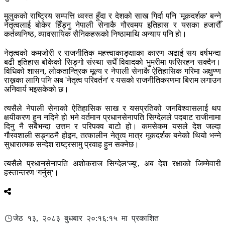
मुलुकको राष्ट्रिय सम्पत्ति ध्वस्त हुँदा र देशको साख गिर्दा पनि 'मूकदर्शक' बन्ने
नेतृत्वलाई बोकेर हिँड्नु नेपाली सेनाकै गौरवमय इतिहास र यसका हजारौँ
कर्तव्यनिष्ठ, व्यावसायिक सैनिकहरूको निष्ठामाथि अन्याय पनि हो।
नेतृत्वको कमजोरी र राजनीतिक महत्त्वाकाङ्क्षाका कारण अढाई सय वर्षभन्दा
बढी इतिहास बोकेको सिङ्गो संस्था सधैँ विवादको भुमरीमा फसिरहन सक्दैन।
विधिको शासन, लोकतान्त्रिक मूल्य र नेपाली सेनाकै ऐतिहासिक गरिमा अक्षुण्ण
राख्नका लागि पनि अब 'नेतृत्व परिवर्तन' र यसको राजनीतिकरणमा बिराम लगाउन
अनिवार्य भइसकेको छ।
त्यसैले नेपाली सेनाको ऐतिहासिक साख र यसप्रतिको जनविश्वासलाई थप
क्षयीकरण हुन नदिने हो भने वर्तमान प्रधानसेनापति सिग्देलले पदबाट राजीनामा
दिनु नै सबैभन्दा उत्तम र परिपक्व बाटो हो। कमसेकम यसले देश जल्दा
गौरवशाली सङ्गठनै होइन, तत्कालीन नेतृत्व मात्र मूकदर्शक बनेको थियो भन्ने
सुधारात्मक सन्देश राष्ट्रसामु प्रवाह हुन सक्नेछ।
त्यसैले प्रधानसेनापति अशोकराज सिग्देल'ज्यू', अब देश रक्षाको जिम्मेवारी
हस्तान्तरण 'गर्नुस्'।
जेठ १३, २०८३ बुधबार २०:१६:१५ मा प्रकाशित