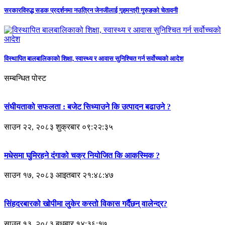
सरकारविरुद्ध सडक प्रदर्शनमा नउत्रिन जेनजीलाई गृहमन्त्री गुरुङको चेतावनी
विस्थापित बालबालिकाको शिक्षा, स्वास्थ्य र आवास सुनिश्चित गर्न सर्वोच्चको आदेश
सम्बन्धित पोस्ट
संघीयताको सफलता : बजेट सिध्याउने कि उत्पादन बढाउने ?
साउन २२, २०८३ शुक्रबार ०९:२२:३५
मधेसमा घुमिरहने दंगाको चक्र नियोजित कि आकस्मिक ?
साउन १७, २०८३ आइतबार २१:४८:४७
सिंहदरबारको खोपीमा लुकेर कस्तो विकास गर्दैछन् वालेन्द्र?
साउन १३, २०८३ बुधबार १४:३६:१७