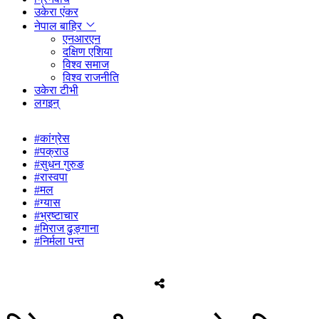
उकेरा एंकर
नेपाल बाहिर
एनआरएन
दक्षिण एशिया
विश्व समाज
विश्व राजनीति
उकेरा टीभी
लगइन्
#कांग्रेस
#पक्राउ
#सुधन गुरुङ
#रास्वपा
#मल
#ग्यास
#भ्रष्टाचार
#मिराज ढुङ्गाना
#निर्मला पन्त