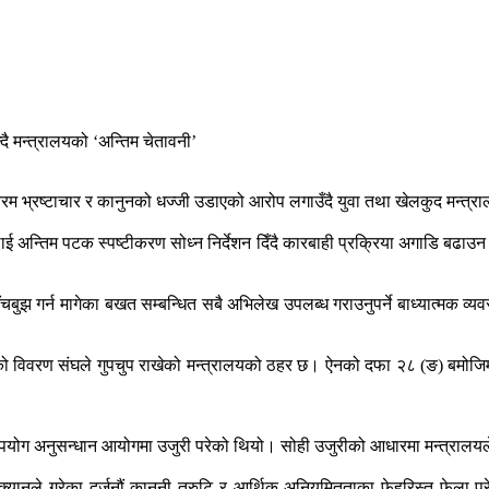
, चरम भ्रष्टाचार र कानुनको धज्जी उडाएको आरोप लगाउँदै युवा तथा खेलकुद मन्त्
ाई अन्तिम पटक स्पष्टीकरण सोध्न निर्देशन दिँदै कारबाही प्रक्रिया अगाडि बढाउन
ाँचबुझ गर्न मागेका बखत सम्बन्धित सबै अभिलेख उपलब्ध गराउनुपर्ने बाध्यात्मक
ो विवरण संघले गुपचुप राखेको मन्त्रालयको ठहर छ। ऐनको दफा २८ (ङ) बमोजिम संघल
 दुरुपयोग अनुसन्धान आयोगमा उजुरी परेको थियो। सोही उजुरीको आधारमा मन्त्र
ा क्यानले गरेका दर्जनौं कानुनी त्रुटि र आर्थिक अनियमितताका फेहरिस्त फेल