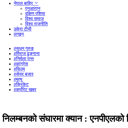
नेपाल बाहिर
एनआरएन
दक्षिण एशिया
विश्व समाज
विश्व राजनीति
उकेरा टीभी
लगइन्
#सुधन गुरुङ
#मिराज ढुङ्गाना
#निर्मला पन्त
#कांग्रेस
#फिल्म
#सेयर बजार
#मृत्यु
#क्रिकेट
#कर्पोरेट खबर
निलम्बनको संघारमा क्यान : एनपीएलको ह