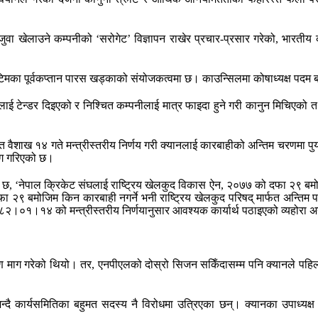
 खेलाउने कम्पनीको ‘सरोगेट’ विज्ञापन राखेर प्रचार-प्रसार गरेको, भारतीय
िमका पूर्वकप्तान पारस खड्काको संयोजकत्वमा छ। काउन्सिलमा कोषाध्यक्ष पदम ब
्स’लाई टेन्डर दिइएको र निश्चित कम्पनीलाई मात्र फाइदा हुने गरी कानुन मिचिएको त
ाख १४ गते मन्त्रीस्तरीय निर्णय गरी क्यानलाई कारबाहीको अन्तिम चरणमा पुर्या
ाग गरिएको छ।
 छ, ‘नेपाल क्रिकेट संघलाई राष्ट्रिय खेलकुद विकास ऐन, २०७७ को दफा २९ बमोजिम
९ बमोजिम किन कारबाही नगर्ने भनी राष्ट्रिय खेलकुद परिषद् मार्फत अन्तिम 
।०१।१४ को मन्त्रीस्तरीय निर्णयानुसार आवश्यक कार्यार्थ पठाइएको व्यहोरा 
ण माग गरेको थियो। तर, एनपीएलको दोस्रो सिजन सकिँदासम्म पनि क्यानले पहिल
न्दै कार्यसमितिका बहुमत सदस्य नै विरोधमा उत्रिएका छन्। क्यानका उपाध्यक्ष