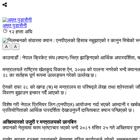
अमृत पुडासैनी
१२ हप्ता अघि
A
A
काठमाडौं : नेपाल क्रिकेट संघ (क्यान) भित्र झाङ्गिएको आर्थिक अपारदर्शिता
मन्त्रालयले राष्ट्रिय खेलकुद विकास ऐन, २०७७ को पालना नगरेको भन्दै क्यानल
२८ का सर्तहरू पूर्ण रूपमा उल्लङ्घन गरेको उल्लेख छ।
ऐनको दफा २८ को खण्ड (च) मा मन्त्रालय वा परिषद्ले लेखा तथा श्रेस्ताको ज
विवरण बुझाउन इन्कार गर्दै आएको छ।
विशेष गरी नेपाल प्रिमियर लिग (एनपीएल) आयोजना गर्दा भएको आम्दानी र खर्चक
प्रतियोगिताको आर्थिक पारदर्शिता देखाउनुपर्ने दायित्वबाट क्यान पन्छिएको छ।
अख्तियारको उजुरी र मन्त्रालयको छानबिन
क्यानको नेतृत्वमा चरम भ्रष्टाचार भएको भन्दै २०८१ मंसिर २५ गते अख्तियार
राखेप सदस्य रञ्जना प्रधानको नेतृत्वमा गठित कार्यदलले गरेको अनुसन्धानम