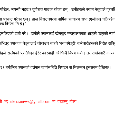
र्जुन पौडेल, जयन्ती भट्ट र दुर्गाराज पाठक रहेका छन्। उनीहरूले क्यान नेतृत्वले 
ज्ञता प्रकट गरेका छन्। हाल विराटनगरमा वार्षिक साधारण सभा (एजीएम) चलिरहेक
ाफ दिउँला नि है।’
इसकिएको दाबी गरे। ‘हामीले क्यानलाई खेलकुद मन्त्रालयबाट आएको पत्रको व्यहो
भित्र क्यानका नेतृत्वलाई जोगाउन चाहने ‘क्यानमैत्री’ कर्मचारीहरूको गिरोह सक
 सिंहले राखेपको प्रतिवेदन हेरेर कारबाही गरे भिन्दै विषय भयो। तर राखेपबाटै कारबा
 २९ बमोजिम क्यानको वर्तमान कार्यसमिति विघटन वा निलम्बन हुनसक्न देखिन्छ।
ग्री भए
ukeraanews@gmail.com
मा पठाउनु होला।