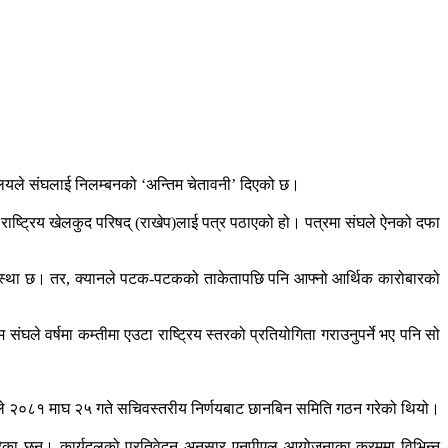
रालयले संघलाई निलम्बनको ‘अन्तिम चेतावनी’ दिएको छ।
 राष्ट्रिय खेलकुद परिषद् (राखेप)लाई पत्र पठाएको हो। पत्रमा संघले ऐनको दफा
 व्यवस्था छ। तर, क्यानले पटक-पटकको ताकेतापछि पनि आफ्नो आर्थिक कारोबारको
े वर्षमा कम्तीमा एउटा राष्ट्रिय स्तरको प्रतियोगिता गराउनुपर्ने भए पनि सो
ालयले २०८१ माघ २५ गते सचिवस्तरीय निर्णयबाट छानबिन समिति गठन गरेको थियो।
ा परेका छन्। कार्यदलको प्रतिवेदन अनुसार एनपीएल आयोजनाका क्रममा विभिन्न