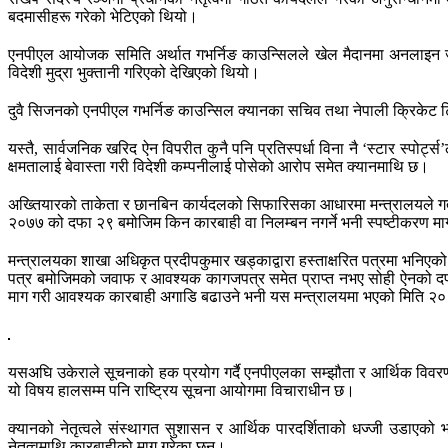
बदमासीहरू गरेको भेटिएको थियो।
एनपीएल आयोजक समिति अर्थात गभर्निङ काउन्सिलले खेल मैदानमा अनलाइन जुवा
विदेशी मुद्रा भुक्तानी गरिएको देखिएको थियो।
दुवै सिजनको एनपीएल गभर्निङ काउन्सिल क्यानका सचिव तथा नेपाली क्रिकेट ट
यस्तै, सार्वजनिक खरिद ऐन विपरीत कुनै पनि प्रतिस्पर्धा विना नै ‘स्टार स्पोर्ट
क्षमतालाई बेवास्ता गरी विदेशी कम्पनीलाई पोसेको आरोप समेत क्यानमाथि छ।
अख्तियारको ताकेता र छानबिन कार्यदलको सिफारिसका आधारमा मन्त्रालयले गत वैश
२०७७ को दफा २९ बमोजिम किन कारबाही वा निलम्बन नगर्ने भनी स्पष्टीकरण म
मन्त्रालयका शाखा अधिकृत प्रदीपकुमार खड्काद्वारा हस्ताक्षरित पत्रमा भनिएको
पत्र बमोजिमको जवाफ र आवश्यक कागजपत्र समेत प्राप्त नभए सोही ऐनको दफा २
माग गरी आवश्यक कारबाही अगाडि बढाउने भनी यस मन्त्रालयमा भएको मिति २०८२
यसअघि उकेराले सूचनाको हक प्रयोग गर्दै एनपीएलका सम्झौता र आर्थिक विवर
यो विषय हालसम्म पनि राष्ट्रिय सूचना आयोगमा विचाराधीन छ।
क्यानको नेतृत्वले संस्थागत सुशासन र आर्थिक पारदर्शिताको धज्जी उडाएको भ
नेतृत्वमाथि कारबाहीको माग गरेका छन्।