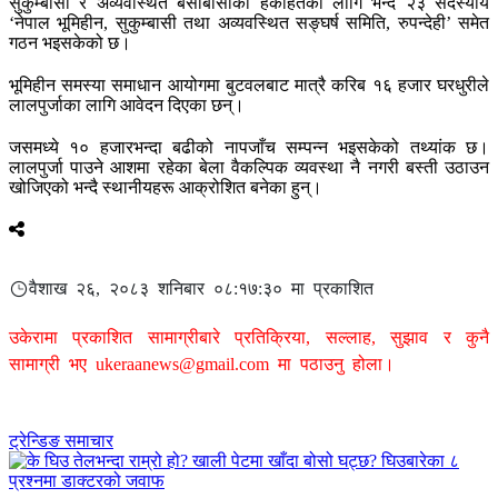
सुकुम्बासी र अव्यवस्थित बसोबासीको हकहितका लागि भन्दै २३ सदस्यीय
‘नेपाल भूमिहीन, सुकुम्बासी तथा अव्यवस्थित सङ्घर्ष समिति, रुपन्देही’ समेत
गठन भइसकेको छ।
भूमिहीन समस्या समाधान आयोगमा बुटवलबाट मात्रै करिब १६ हजार घरधुरीले
लालपुर्जाका लागि आवेदन दिएका छन्।
जसमध्ये १० हजारभन्दा बढीको नापजाँच सम्पन्न भइसकेको तथ्यांक छ।
लालपुर्जा पाउने आशमा रहेका बेला वैकल्पिक व्यवस्था नै नगरी बस्ती उठाउन
खोजिएको भन्दै स्थानीयहरू आक्रोशित बनेका हुन्।
वैशाख २६, २०८३ शनिबार ०८:१७:३० मा प्रकाशित
उकेरामा प्रकाशित सामाग्रीबारे प्रतिक्रिया, सल्लाह, सुझाव र कुनै
सामाग्री भए
ukeraanews@gmail.com
मा पठाउनु होला।
ट्रेन्डिङ समाचार