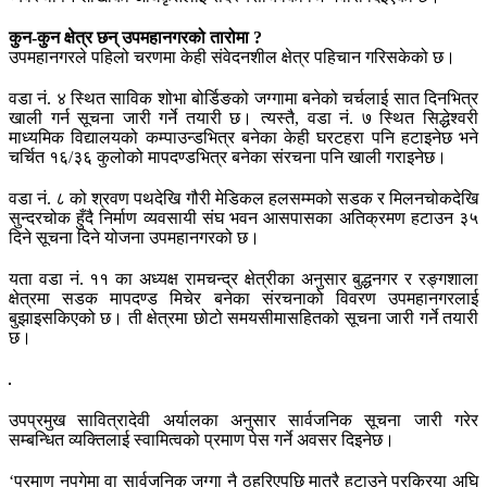
कुन-कुन क्षेत्र छन् उपमहानगरको तारोमा ?
उपमहानगरले पहिलो चरणमा केही संवेदनशील क्षेत्र पहिचान गरिसकेको छ।
वडा नं. ४ स्थित साविक शोभा बोर्डिङको जग्गामा बनेको चर्चलाई सात दिनभित्र
खाली गर्न सूचना जारी गर्ने तयारी छ। त्यस्तै, वडा नं. ७ स्थित सिद्धेश्वरी
माध्यमिक विद्यालयको कम्पाउन्डभित्र बनेका केही घरटहरा पनि हटाइनेछ भने
चर्चित १६/३६ कुलोको मापदण्डभित्र बनेका संरचना पनि खाली गराइनेछ।
वडा नं. ८ को श्रवण पथदेखि गौरी मेडिकल हलसम्मको सडक र मिलनचोकदेखि
सुन्दरचोक हुँदै निर्माण व्यवसायी संघ भवन आसपासका अतिक्रमण हटाउन ३५
दिने सूचना दिने योजना उपमहानगरको छ।
यता वडा नं. ११ का अध्यक्ष रामचन्द्र क्षेत्रीका अनुसार बुद्धनगर र रङ्गशाला
क्षेत्रमा सडक मापदण्ड मिचेर बनेका संरचनाको विवरण उपमहानगरलाई
बुझाइसकिएको छ। ती क्षेत्रमा छोटो समयसीमासहितको सूचना जारी गर्ने तयारी
छ।
उपप्रमुख सावित्रादेवी अर्यालका अनुसार सार्वजनिक सूचना जारी गरेर
सम्बन्धित व्यक्तिलाई स्वामित्वको प्रमाण पेस गर्ने अवसर दिइनेछ।
‘प्रमाण नपुगेमा वा सार्वजनिक जग्गा नै ठहरिएपछि मात्रै हटाउने प्रक्रिया अघि