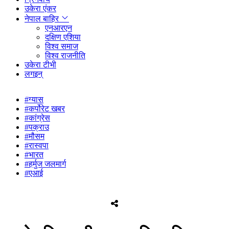
उकेरा एंकर
नेपाल बाहिर
एनआरएन
दक्षिण एशिया
विश्व समाज
विश्व राजनीति
उकेरा टीभी
लगइन्
#ग्यास
#कर्पोरेट खबर
#कांग्रेस
#पक्राउ
#मौसम
#रास्वपा
#भारत
#हर्मुज जलमार्ग
#एआ‍ई