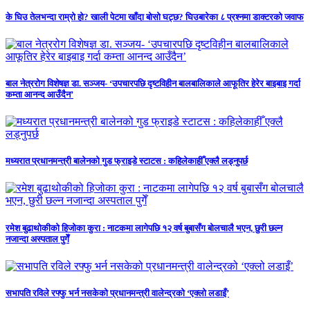
के घिउ तेलभन्दा राम्रो हो? खाली पेटमा खाँदा बोसो घट्छ? घिउबारेका ८ प्रश्नमा डाक्टरको जवाफ
बाल नेत्ररोग विशेषज्ञ डा. सञ्जय- ‘उपचारपछि दृष्टविहीन बालबालिकाले आफूतिर हेरेर बाइबाइ गर्दा
कम्ता आनन्द आउँदैन’
मध्यरात प्रधानमन्त्री बालेनको गुड फ्राइडे स्टाटस : कहिलेकाहीँ एक्लै लड्नुपर्छ
रमेश बुढाथोकीको हिजोका कुरा : नाटकमा लागेपछि १२ वर्ष बुबासँग बोलचालै भएन, छुरी छल्न
नजान्दा अस्पताल पुगेँ
सभापति रविले रफ्फु भर्न नसकेको प्रधानमन्त्री वालेन्द्रको ‘एक्लो लडाइँ’