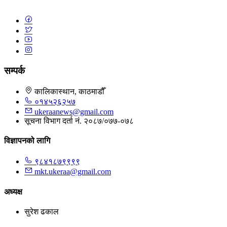
सम्पर्क
कालिकास्थान, काठमाडौँ
०१४५२६२५७
ukeraanews@gmail.com
सूचना विभाग दर्ता नं. २०८७/०७७-०७८
विज्ञापनको लागि
९८४१८७९९९९
mkt.ukeraa@gmail.com
अध्यक्ष
सुरेश ढकाल