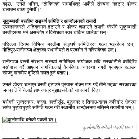
बढ्छ,’ उनले भनिन्, ‘तोकिएको समयभित्र आफैँले संरचना नहटाए डोजर
चलाउन बाध्य हुनेछौँ।’
सुकुम्बासी बस्तीमा सङ्घर्ष समिति र आन्दोलनको तयारी
उपमहानगरले अतिक्रमण हटाउने र डोजर चलाउने तयारी गरेसँगै सुकुम्बासी
बस्तीहरूमा भने असन्तोष र विरोधका स्वर चर्किन थालेका छन्।
पछिल्ला दिनमा विभिन्न बस्तीमा सङ्घर्ष समितिहरू गठन भइरहेका छन्।
मोतिपुर-रानीगञ्ज क्षेत्रका स्थानीयले त प्रदर्शन नै गरिसकेका छन्।
रानीगञ्ज बस्ती संरक्षण सङ्घर्ष समितिका संयोजक छवि रास्कोटीले वर्षौंदेखि
बसोबास गर्दै आएका नागरिकलाई वैकल्पिक व्यवस्था नगरी एकाएक हटाउन
खोज्नु मानवीय दृष्टिले गलत हुने बताए।
उनले डोजर चलाएर बस्ती हटाउने प्रयास रोक्न माग गर्दै तीनै तहका सरकारका
जनप्रतिनिधिलाई ज्ञापनपत्र बुझाइसकेको जानकारी दिए।
यसैगरी सुन्दरनगर, मजुवा, हात्तीसुँढ, बुद्धनगर र तिनाउ-दानव करिडोर क्षेत्रमा
समेत छुट्टाछुट्टै समिति गठन गरी स्थानीय आन्दोलनमा उत्रिने तयारीमा छन्।
कुलोमाथि बनेको पक्की घर।