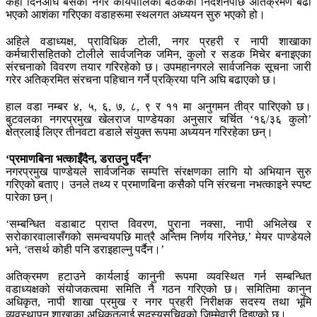
केही दिनअघि बसेको नगर कार्यपालिका बैठकको निर्देशनपछि अतिक्रमण बढी
भएको आशंका गरिएका वडाहरूमा स्थलगत अध्ययन सुरु भएको हो।
अहिले वडाध्यक्ष, प्राविधिक टोली, नगर प्रहरी र नापी शाखाका
कर्मचारीसहितको टोलीले सार्वजनिक जमिन, कुलो र सडक मिचेर बनाइएका
संरचनाको विवरण तयार गरिरहेको छ। उपमहानगरले सार्वजनिक सूचना जारी
गरेर अतिक्रमित संरचना पहिचान गर्ने प्रक्रिया पनि अघि बढाएको छ।
हाल वडा नम्बर ४, ५, ६, ७, ८, ९ र ११ मा अनुगमन तीव्र पारिएको छ।
बुटवलका नगरप्रमुख खेलराज पाण्डेयका अनुसार चर्चित ‘१६/३६ कुलो’
क्षेत्रलाई लिएर तीनवटा वडाले संयुक्त रूपमा अध्ययन गरिरहेका छन्।
‘प्रमाणबिना भत्काइँदैन, डराउनु पर्दैन’
नगरप्रमुख पाण्डेयले सार्वजनिक सम्पत्ति संरक्षणका लागि यो अभियान सुरु
गरिएको बताए। उनले तथ्य र प्रमाणबिना कसैको पनि संरचना नभत्काइने स्पष्ट
पारेका छन्।
‘सम्बन्धित वडाबाट प्राप्त विवरण, पुराना नक्सा, नापी अभिलेख र
सरोकारवालासँगको समन्वयपछि मात्रै अन्तिम निर्णय गरिनेछ,’ मेयर पाण्डेयले
भने, ‘तसर्थ कोही पनि डराइहाल्नु पर्दैन।’
अतिक्रमण हटाउने कार्यलाई कानुनी रूपमा व्यवस्थित गर्न सम्बन्धित
वडाध्यक्षको संयोजकत्वमा समिति नै गठन गरिएको छ। समितिमा कानुन
अधिकृत, नापी शाखा प्रमुख र नगर प्रहरी निरीक्षक सदस्य तथा भूमि
व्यवस्थापन शाखाका अधिकृतलाई सदस्यसचिवको जिम्मेवारी दिइएको छ।