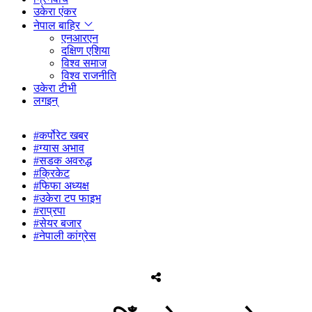
उकेरा एंकर
नेपाल बाहिर
एनआरएन
दक्षिण एशिया
विश्व समाज
विश्व राजनीति
उकेरा टीभी
लगइन्
#कर्पोरेट खबर
#ग्यास अभाव
#सडक अवरुद्ध
#क्रिकेट
#फिफा अध्यक्ष
#उकेरा टप फाइभ
#राप्रपा
#सेयर बजार
#नेपाली कांग्रेस