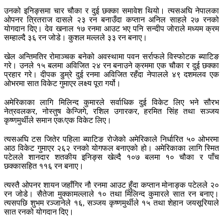
उनको इनिङ्समा चार चौका र दुई छक्का समावेश थियो। त्यसअघि नेपालका
ओपनर त्रितराज दासले २३ रन बनाउँदा कप्तान अनिल साहले २७ रनको
योगदान दिए। देव खनाल १७ रनमा आउट भए पनि सन्दीप जोराले मध्यम क्रम
सम्हाल्दै ३६ रन जोडे। कुशल मल्लले ३३ रन बनाए।
खेल अन्तिमतिर रोमाञ्चक बनेको अवस्थामा पवन सर्राफले विस्फोटक ब्याटिङ
गरे। उनले १५ बलमा अविजित २४ रन बनाउने क्रममा एक चौका र दुई छक्का
प्रहार गरे। दीपक डुम्रे दुई रनमा अविजित रहँदा नेपालले ४९ दशमलव एक
ओभरमा सात विकेट गुमाएर लक्ष्य पूरा गर्यो।
अमेरिकाका लागि मिलिन्द कुमारले सर्वाधिक दुई विकेट लिए भने सौरभ
नेत्रवलकर, नोस्तुष केन्जिगे, रशिल उगारकर, हरमित सिंह तथा सञ्जय
कृष्णमुर्थीले समान एक/एक विकेट लिए।
त्यसअघि टस जितेर पहिला ब्याटिङ रोजेको अमेरिकाले निर्धारित ५० ओभरमा
आठ विकेट गुमाएर २६२ रनको योगफल बनाएको हो। अमेरिकाका लागि स्मित
पटेलले शानदार शतकीय इनिङ्स खेल्दै १०७ बलमा १० चौका र पाँच
छक्कासहित ११६ रन बनाए।
त्यस्तै ओपनर शायन जहाँगिर नौ रनमा आउट हुँदा कप्तान मोनाङ्क पटेलले २०
रन जोडे। सैतेजा मुक्कामल्लाले १० तथा मिलिन्द कुमारले सात रन बनाए।
त्यसपछि शुभम रञ्जानेले १६, सञ्जय कृष्णमुर्थीले १५ तथा शेहान जयसूरियाले
सात रनको योगदान दिए।