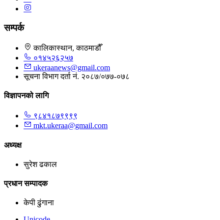
सम्पर्क
कालिकास्थान, काठमाडौँ
०१४५२६२५७
ukeraanews@gmail.com
सूचना विभाग दर्ता नं. २०८७/०७७-०७८
विज्ञापनको लागि
९८४१८७९९९९
mkt.ukeraa@gmail.com
अध्यक्ष
सुरेश ढकाल
प्रधान सम्पादक
केपी ढुंगाना
Unicode