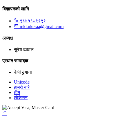
विज्ञापनको लागि
९८४१८७९९९९
mkt.ukeraa@gmail.com
अध्यक्ष
सुरेश ढकाल
प्रधान सम्पादक
केपी ढुंगाना
Unicode
हाम्रो बारे
टीम
लोकेसन