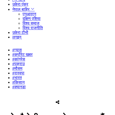
उकेरा एंकर
नेपाल बाहिर
एनआरएन
दक्षिण एशिया
विश्व समाज
विश्व राजनीति
उकेरा टीभी
लगइन्
#ग्यास
#कर्पोरेट खबर
#कांग्रेस
#पक्राउ
#मौसम
#रास्वपा
#भारत
#किसान
#क्यानडा