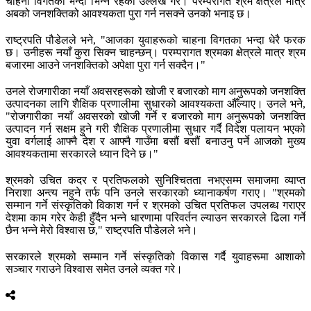
चाहना विगतको भन्दा भिन्न रहेको उल्लेख गरे। परम्परागत श्रम क्षेत्रले मात्र
अबको जनशक्तिको आवश्यकता पुरा गर्न नसक्ने उनको भनाइ छ।
राष्ट्रपति पौडेलले भने, "आजका युवाहरूको चाहना विगतका भन्दा धेरै फरक
छ। उनीहरू नयाँ कुरा सिक्न चाहन्छन्। परम्परागत श्रमका क्षेत्रले मात्र श्रम
बजारमा आउने जनशक्तिको अपेक्षा पुरा गर्न सक्दैन।"
उनले रोजगारीका नयाँ अवसरहरूको खोजी र बजारको माग अनुरूपको जनशक्ति
उत्पादनका लागि शैक्षिक प्रणालीमा सुधारको आवश्यकता औँल्याए। उनले भने,
"रोजगारीका नयाँ अवसरको खोजी गर्ने र बजारको माग अनुरूपको जनशक्ति
उत्पादन गर्न सक्षम हुने गरी शैक्षिक प्रणालीमा सुधार गर्दै विदेश पलायन भएको
युवा वर्गलाई आफ्नै देश र आफ्नै गाउँमा बसौं बसौं बनाउनु पर्ने आजको मुख्य
आवश्यकतामा सरकारले ध्यान दिने छ।"
श्रमको उचित कदर र प्रतिफलको सुनिश्चितता नभएसम्म समाजमा व्याप्त
निराशा अन्त्य नहुने तर्फ पनि उनले सरकारको ध्यानाकर्षण गराए। "श्रमको
सम्मान गर्ने संस्कृतिको विकाश गर्न र श्रमको उचित प्रतिफल उपलब्ध गराएर
देशमा काम गरेर केही हुँदैन भन्ने धारणामा परिवर्तन ल्याउन सरकारले ढिला गर्ने
छैन भन्ने मेरो विश्वास छ," राष्ट्रपति पौडेलले भने।
सरकारले श्रमको सम्मान गर्ने संस्कृतिको विकास गर्दै युवाहरूमा आशाको
सञ्चार गराउने विश्वास समेत उनले व्यक्त गरे।