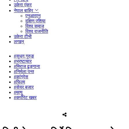
उकेरा एंकर
नेपाल बाहिर
एनआरएन
दक्षिण एशिया
विश्व समाज
विश्व राजनीति
उकेरा टीभी
लगइन्
#सुधन गुरुङ
#भ्रष्टाचार
#मिराज ढुङ्गाना
#निर्मला पन्त
#कांग्रेस
#फिल्म
#सेयर बजार
#मृत्यु
#कर्पोरेट खबर