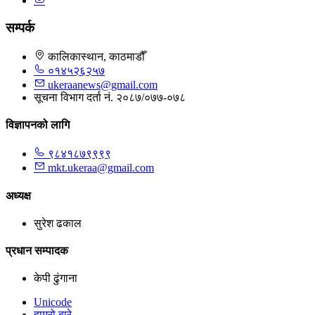
सम्पर्क
कालिकास्थान, काठमाडौँ
०१४५२६२५७
ukeraanews@gmail.com
सूचना विभाग दर्ता नं. २०८७/०७७-०७८
विज्ञापनको लागि
९८४१८७९९९९
mkt.ukeraa@gmail.com
अध्यक्ष
सुरेश ढकाल
प्रधान सम्पादक
केपी ढुंगाना
Unicode
हाम्रो बारे