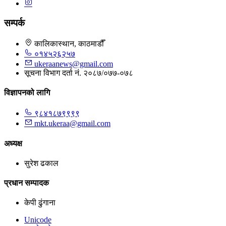
सम्पर्क
कालिकास्थान, काठमाडौँ
०१४५२६२५७
ukeraanews@gmail.com
सूचना विभाग दर्ता नं. २०८७/०७७-०७८
विज्ञापनको लागि
९८४१८७९९९९
mkt.ukeraa@gmail.com
अध्यक्ष
सुरेश ढकाल
प्रधान सम्पादक
केपी ढुंगाना
Unicode