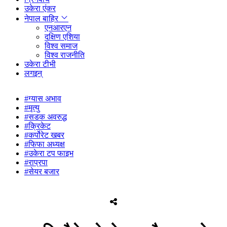
उकेरा एंकर
नेपाल बाहिर
एनआरएन
दक्षिण एशिया
विश्व समाज
विश्व राजनीति
उकेरा टीभी
लगइन्
#ग्यास अभाव
#मृत्यु
#सडक अवरुद्ध
#क्रिकेट
#कर्पोरेट खबर
#फिफा अध्यक्ष
#उकेरा टप फाइभ
#राप्रपा
#सेयर बजार