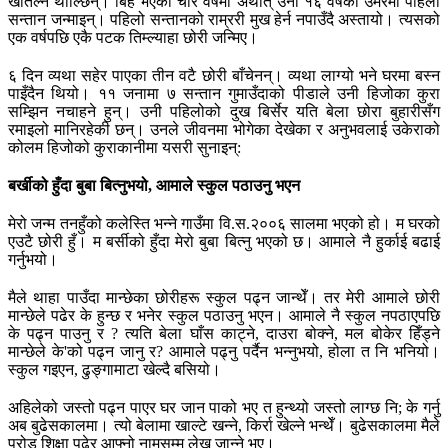
खोतल्न थाल्छिन्। बिहे भएको चार वर्षमा अर्थात् उनी १६ वर्षको उमेरमा पहिलो
सन्तान जन्माइन्। पहिलो सन्तानको राम्ररी मुख हेर्न नपाउँदै अस्तायो। त्यसको
एक वर्षपछि एकै पटक तिम्ल्याहा छोरी जन्मिए।
६ दिन व्यथा सहेर पाएका तीन वटै छोरी बाँचेनन्। व्यथा लाग्यो भने घरमा बस्न
पाइँदैन थियो। ११ जनामा ७ सन्तान गुमाउँदाको पीडाले उनी हिजोका कुरा
सम्झिन नचाहने हुन्। उनी पहिलोको दुख बिर्सेर यति बेला छोरा बुहारीसँग
रमाइलो मानिरहेकी छन्। उनले जीवनमा भोगेका देखेका र अनुभवलाई उकेराको
कोलम हिजोको कुराकानीमा यसरी सुनाइन्:
बर्खीको हुँदा बुबा बित्नुभयो, आमाले स्कुल पठाउनु भएन
मेरो जन्म तनहुँको कलेस्ति भन्ने गाउँमा वि.स.२००६ सालमा भएको हो। म घरको
एउटै छोरी हुँ। म बर्सीको हुँदा मेरो बुबा बित्नु भएको छ। आमाले नै हुर्काई बढाई
गर्नुभयो।
मैले थाहा पाउँदा मान्छेका छोरीहरू स्कुल पढ्न जान्थेँ। तर मेरी आमाले छोरी
मान्छेले पढेर के हुन्छ र भनेर स्कुल पठाउनु भएन। आमाले नै स्कुल नपठाएपछि
के पढ्न पाउनु र ? त्यति बेला घाँस काट्ने, दाउरा बोक्ने, मल बोकेर हिँड्ने
मान्छेले के'को पढ्न जानु र? आमाले पढ्नु पर्दैन भन्नुभयो, होला त नि भनियो।
स्कुल गइएन, ढुङ्गामाटा खेल्दै बसियो।
अहिलेको जस्तो पढ्न पाएर घर जान पाको भए त हुन्थ्यो जस्तो लाग्छ नि; के गर्नु
अब बुढेसकालमा। त्यो बेलामा खाल्टे खन्ने, किर्रा खेल्ने भन्थेँ। बुढेसकालमा मैले
प्रोड शिक्षा पढेर आफ्नो नामसम्म लेख्न जान्ने भए।