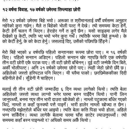
१२ वर्षमा विवाह, १७ वर्षको उमेरमा तिम्ल्याहा छोरी
मेरो १२ वर्षको उमेरमा बिहे भयो। अरूका त श्रीमानलाई वर्षौं वर्षसम्म अनुहार
नहेरेको कुरा गर्छन्। मैले त बिहेको भोली पल्ट नै देखे। त्यो समयमा केटा हेर्ने,
केटी हेर्ने चलन नै थिएन। हेराहेर गर्ने त कुरै छैन। यसो साइडमा लगेर मैले
देखेको छु केटी, त्यति भए भयो भनेर कुरा गर्थे। त्यतिकै भरमा बिहे हुन्थ्यो। के
को केटी हेर्नु, के को केटा हेर्नु। जसलाई दिए, उसैको पछिपछि हिँड्ने।
मेरो बिहे भएको ४ वर्षपछि पहिलो सन्तानका रूपमा छोरा पाए। म १६ वर्षकी
थिए। पहिलो सन्तान अडिएन। पहिलो सन्तान खेर गएपछि फेरि एक वर्षपछि
तीन वटी छोरी एकै पटक पाए। ती वटी छोरी बाँचेनन्। दुई वटी जन्मेकै दिन बिते,
अर्की भोलीपल्ट। अनि २१ वर्षको उमेरमा छोरो पाए। त्यही जेठो छोरो छँदै छ।
अहिलेको जस्तो हस्पिटल पनि थिएन। यी घरैमा पाको। छरछिमेककीका दिदी
बहिनीले हेर्थे। सुँडेनी नै चाहिएन।
मलाई ती तीन वटी छोरी जन्माउँदा ६ दिन व्यथा लागेको थियो। त्यति बेला
अहिलेको जस्तो व्यथा लाग्यो भनेर घरमा बस्न पाइँदैन थियो। पानी लिन
जानुपर्थ्यो, बनमा गएर तीन भारी दाउरा खोजेको हो। नाम्लो पटुकामा बाँधेर गएको
थिए, नाम्लो त कहाँ फुस्क्यो पत्तै पाइनँ। भारी हालेर नाम्लो खोज्दा त छैन।
नभएपछि मझेत्रोले बाँधेर घर आइयो। त्यति बेला कति पिडा भयो होला, अहिले
भन्न सकिँदैन। व्यथा लागेकै बेलामा घरमा घाँस काटेर ल्याउनुपर्थ्यो। त्यो
समयमा कहाँ बस्न पाइन्थ्यो र? अघिको समय अर्कै थियो।