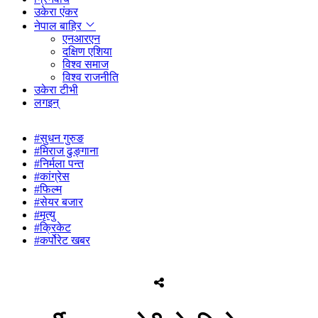
उकेरा एंकर
नेपाल बाहिर
एनआरएन
दक्षिण एशिया
विश्व समाज
विश्व राजनीति
उकेरा टीभी
लगइन्
#सुधन गुरुङ
#मिराज ढुङ्गाना
#निर्मला पन्त
#कांग्रेस
#फिल्म
#सेयर बजार
#मृत्यु
#क्रिकेट
#कर्पोरेट खबर