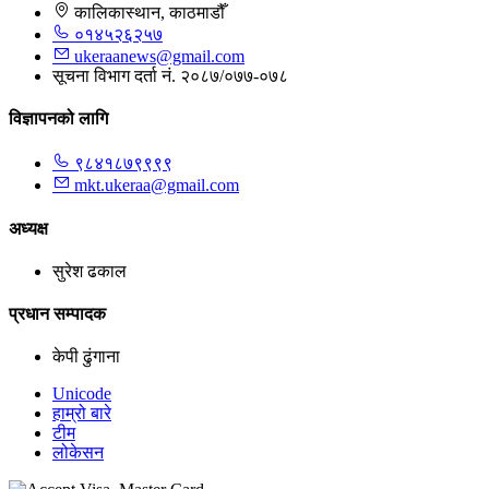
कालिकास्थान, काठमाडौँ
०१४५२६२५७
ukeraanews@gmail.com
सूचना विभाग दर्ता नं. २०८७/०७७-०७८
विज्ञापनको लागि
९८४१८७९९९९
mkt.ukeraa@gmail.com
अध्यक्ष
सुरेश ढकाल
प्रधान सम्पादक
केपी ढुंगाना
Unicode
हाम्रो बारे
टीम
लोकेसन