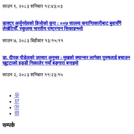
साउन ९, २०८३ शनिबार १२:४३:०३
डाक्टर अर्जुनदेवको हिजोको कुरा : ००७ सालमा क्रान्तिकारीबाट बुवासँगै
लेखेटियौँ, स्कुलमा भारतीय राष्ट्रगान सिकाइन्थ्यो
साउन ७, २०८३ बिहीबार १३:१५:११
डा. दीपक पौडेलको उपचार अनुभव : मुखको क्यान्सर लागेका पुरुषलाई बचाउन
खुट्टाको हड्डी निकालेर नयाँ बङ्गारा बनाइयो
साउन २, २०८३ शनिबार ११:२३:१५
सम्पर्क