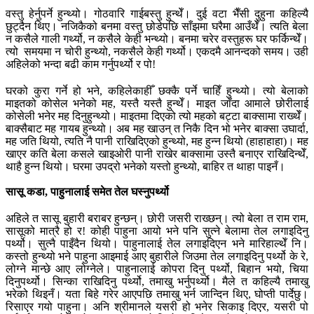
वस्तु हेर्नुपर्ने हुन्थ्यो। गोठवारि गाईबस्तु हुन्थेँ। दुई वटा भैँसी दुहुना कहिल्यै
छुट्दैन थिए। नजिकैको बनमा वस्तु छोडेपछि साँझमा घरैमा आउँथेँ। त्यति बेला
न कसैले गाली गर्थ्यो, न कसैले केही भन्थ्यो। बनमा चरेर वस्तुहरू घर फर्किन्थेँ।
त्यो समयमा न चोरी हुन्थ्यो, नकसैले केही गर्थ्यो। एकदमै आनन्दको समय। उही
अहिलेको भन्दा बढी काम गर्नुपर्थ्यो र पो!
घरको कुरा गर्ने हो भने, कहिलेकाहीँ छक्कै पर्ने चाहिँ हुन्थ्यो। त्यो बेलाको
माइतको कोसेल भनेको मह, यस्तै यस्तै हुन्थेँ। माइत जाँदा आमाले छोरीलाई
कोसेली भनेर मह दिनुहुन्थ्यो। माइतमा दिएको त्यो महको बट्टा बाक्सामा राख्थेँ।
बाक्सैबाट मह गायब हुन्थ्यो। अब मह खाउन् त निकै दिन भो भनेर बाक्सा उघार्दा,
मह जति थियो, त्यति नै पानी राखिदिएको हुन्थ्यो, मह हुन्न थियो (हाहाहाहा)। मह
खाएर कति बेला कसले खाइओरी पानी राखेर बाक्सामा उस्तै बनाएर राखिदिन्थेँ,
थाहै हुन्न थियो। घरमा उपद्रो भनेको यस्तो हुन्थ्यो, बाहिर त थाहा पाइनँ।
सासू कडा, पाहुनालाई समेत तेल घस्नुपर्थ्यो
अहिले त सासू बुहारी बराबर हुन्छन्। छोरी जसरी राख्छन्। त्यो बेला त राम राम,
सासूको मात्रै हो र! कोही पाहुना आयो भने पनि सुत्ने बेलामा तेल लगाइदिनु
पर्थ्यो। सुत्नै पाइँदैन थियो। पाहुनालाई तेल लगाइदिएन भने मारिहाल्थेँ नि।
कस्तो हुन्थ्यो भने पाहुना आइमाई आए बुहारीले जिउमा तेल लगाइदिनु पर्थ्यो के रे,
लोग्ने मान्छे आए लोग्नेले। पाहुनालाई कोपरा दिनु पर्थ्यो, बिहान भयो, चिया
दिनुपर्थ्यो। सिन्का राखिदिनु पर्थ्यो, तमाखु भर्नुपर्थ्यो। मैले त कहिल्यै तमाखु
भरेको थिइनँ। यता बिहे गरेर आएपछि तमाखु भर्न जान्दिन थिए, घोप्ती पार्देछु।
रिसाएर गयो पाहुना। अनि श्रीमानले यसरी हो भनेर सिकाइ दिएर, यसरी पो