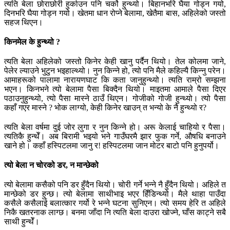
त्यति बेला छोराछोरी हुर्काउन पनि चर्को हुन्थ्यो। बिहानभरि घैया गोड्न गयो,
दिनभरि घैया गोड्न गयो। खेतमा धान रोप्ने बेलामा, खेतैमा बास, अहिलेको जस्तो
सहज थिएन।
किनमेल के हुन्थ्यो ?
त्यति बेला अहिलेको जस्तो किनेर केही खानु पर्दैन थियो। तेल कोलमा जाने,
पेलेर ल्याउने भुटुन भइहाल्थ्यो। नुन किन्ने हो, त्यो पनि मैले कहिल्यै किन्नु परेन।
आमाहरूको पालामा नारायणघाट कि कता जानुहुन्थ्यो। त्यति राम्रो सम्झना
भएन। किनभने त्यो बेलामा पैसा बिक्दैन थियो। माइतमा आमाले पैसा दिएर
पठाउनुहुन्थ्यो, त्यो पैसा मास्ने ठाउँ थिएन। गोजीको गोजी हुन्थ्यो। त्यो पैसा
कहाँ गएर मास्ने ? भोक लाग्यो, केही किनेर खाउन् त भन्यो के नै हुन्थ्यो र?
त्यति बेला वर्षमा दुई जोर लुगा र नुन किन्ने हो। अरू केलाई चाहियो र पैसा।
त्यतिकै हुन्थेँ। अब बिरामी भइयो भने गाउँघरमै झार फुक गर्ने, औषधि बनाउने
खाने हो। कहाँ हस्पिटलमा जानु र! हस्पिटलमा जान मोटर बाटो पनि हुनुपर्यो।
त्यो बेला न चोरको डर, न मान्छेको
त्यो बेलामा कसैको पनि डर हुँदैन थियो। चोरी गर्ने भन्ने नै हुँदैन थियो। अहिले त
मान्छेको डर हुन्छ। त्यो बेलामा साथीभाइ भएर हिँडिन्थ्यो। मैले थाहा पाउँदा
कसैले कसैलाई बलात्कार गर्यो रे भन्ने घटना सुनिएन। त्यो समय हेरि त अहिले
निकै खतरनाक लाग्छ। बनमा जाँदा नि त्यति बेला दाउरा खोज्ने, घाँस काट्ने सबै
साथी हुन्थेँ।