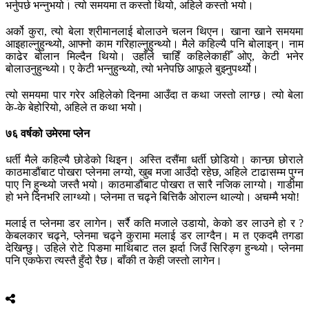
भर्नुपर्छ भन्नुभयो। त्यो समयमा त कस्तो थियो, अहिले कस्तो भयो।
अर्को कुरा, त्यो बेला श्रीमानलाई बोलाउने चलन थिएन। खाना खाने समयमा
आइहाल्नुहुन्थ्यो, आफ्नो काम गरिहाल्नुहुन्थ्यो। मैले कहिल्यै पनि बोलाइन्। नाम
काढेर बोलान मिल्दैन थियो। उहाँले चाहिँ कहिलेकाहीँ ओए, केटी भनेर
बोलाउनुहुन्थ्यो। ए केटी भन्नुहुन्थ्यो, त्यो भनेपछि आफूले बुझ्नुपर्थ्यो।
त्यो समयमा पार गरेर अहिलेको दिनमा आउँदा त कथा जस्तो लाग्छ। त्यो बेला
के-के बेहोरियो, अहिले त कथा भयो।
७६ वर्षको उमेरमा प्लेन
धर्ती मैले कहिल्यै छोडेको थिइन। अस्ति दसैंमा धर्ती छोडियो। कान्छा छोराले
काठमाडौंबाट पोखरा प्लेनमा लग्यो, खुब मजा आउँदो रहेछ, अहिले टाढासम्म पुग्न
पाए नि हुन्थ्यो जस्तै भयो। काठमाडौंबाट पोखरा त सारै नजिक लाग्यो। गाडीमा
हो भने दिनभरि लाग्थ्यो। प्लेनमा त चढ्ने बित्तिकै ओराल्न थाल्यो। अचम्मै भयो!
मलाई त प्लेनमा डर लागेन। सर्रै कति मजाले उडायो, केको डर लाउने हो र ?
केबलकार चढ्ने, प्लेनमा चढ्ने कुरामा मलाई डर लाग्दैन। म त एकदमै तगडा
देखिन्छु। उहिले रोटे पिङमा माथिबाट तल झर्दा जिउँ सिरिङ्ग हुन्थ्यो। प्लेनमा
पनि एकफेरा त्यस्तै हुँदो रैछ। बाँकी त केही जस्तो लागेन।