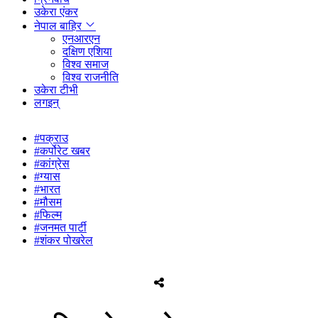
उकेरा एंकर
नेपाल बाहिर
एनआरएन
दक्षिण एशिया
विश्व समाज
विश्व राजनीति
उकेरा टीभी
लगइन्
#पक्राउ
#कर्पोरेट खबर
#कांग्रेस
#ग्यास
#भारत
#मौसम
#फिल्म
#जनमत पार्टी
#शंकर पोखरेल