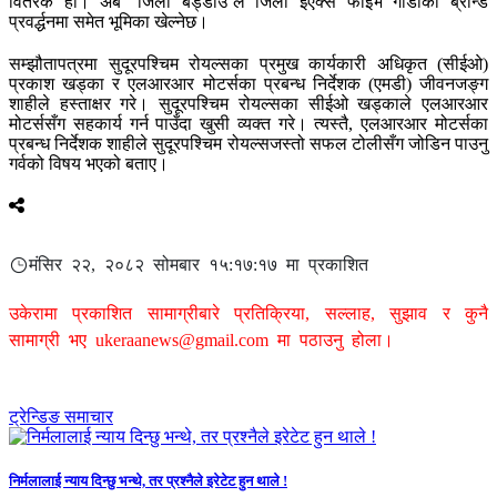
वितरक हो। अब ‘जिली बड्डाउ’ले जिली इएक्स फाइभ गाडीको ब्रान्ड
प्रवर्द्धनमा समेत भूमिका खेल्नेछ।
सम्झौतापत्रमा सुदूरपश्चिम रोयल्सका प्रमुख कार्यकारी अधिकृत (सीईओ)
प्रकाश खड्का र एलआरआर मोटर्सका प्रबन्ध निर्देशक (एमडी) जीवनजङ्ग
शाहीले हस्ताक्षर गरे। सुदूरपश्चिम रोयल्सका सीईओ खड्काले एलआरआर
मोटर्ससँग सहकार्य गर्न पाउँदा खुसी व्यक्त गरे। त्यस्तै, एलआरआर मोटर्सका
प्रबन्ध निर्देशक शाहीले सुदूरपश्चिम रोयल्सजस्तो सफल टोलीसँग जोडिन पाउनु
गर्वको विषय भएको बताए।
मंसिर २२, २०८२ सोमबार १५:१७:१७ मा प्रकाशित
उकेरामा प्रकाशित सामाग्रीबारे प्रतिक्रिया, सल्लाह, सुझाव र कुनै
सामाग्री भए
ukeraanews@gmail.com
मा पठाउनु होला।
ट्रेन्डिङ समाचार
निर्मलालाई न्याय दिन्छु भन्थे, तर प्रश्नैले इरेटेट हुन थाले !