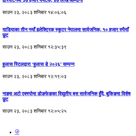
ढोरपाटनमा ३७ हजार पर्यटक, ४७ लाख आम्दानी
साउन २३, २०८३ शनिबार १४:०६:०६
याडियाका तीन नयाँ इलेक्ट्रिक स्कुटर नेपालमा सार्वजनिक, १० हजार रुपैयाँ
छुट
साउन २३, २०८३ शनिबार १२:३५:३९
हुलास स्टिलद्वारा ‘हुलास डे २०२६’ सम्पन्न
साउन २३, २०८३ शनिबार १२:१९:०३
नाइमा अटो एक्स्पोमा डोङफेङका विद्युतीय बस सार्वजनिक हुँदै, बुकिङमा विशेष
छुट
साउन २३, २०८३ शनिबार १२:०५:२५