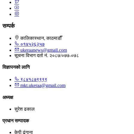
सम्पर्क
कालिकास्थान, काठमाडौँ
०१४५२६२५७
ukeraanews@gmail.com
सूचना विभाग दर्ता नं. २०८७/०७७-०७८
विज्ञापनको लागि
९८४१८७९९९९
mkt.ukeraa@gmail.com
अध्यक्ष
सुरेश ढकाल
प्रधान सम्पादक
केपी ढुंगाना