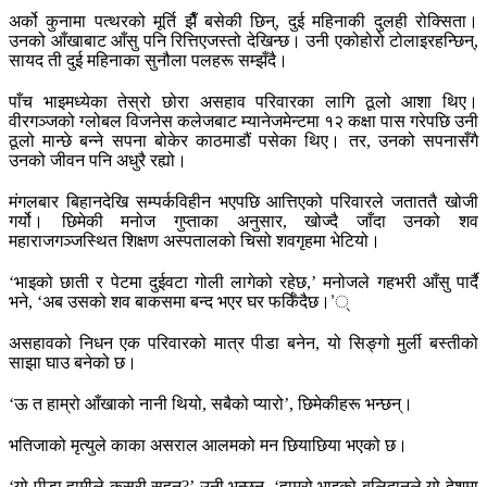
अर्को कुनामा पत्थरको मूर्ति झैँ बसेकी छिन्, दुई महिनाकी दुलही रोक्सिता।
उनको आँखाबाट आँसु पनि रित्तिएजस्तो देखिन्छ। उनी एकोहोरो टोलाइरहन्छिन्,
सायद ती दुई महिनाका सुनौला पलहरू सम्झँदै।
पाँच भाइमध्येका तेस्रो छोरा असहाव परिवारका लागि ठूलो आशा थिए।
वीरगञ्जको ग्लोबल विजनेस कलेजबाट म्यानेजमेन्टमा १२ कक्षा पास गरेपछि उनी
ठूलो मान्छे बन्ने सपना बोकेर काठमाडौं पसेका थिए। तर, उनको सपनासँगै
उनको जीवन पनि अधुरै रह्यो।
मंगलबार बिहानदेखि सम्पर्कविहीन भएपछि आत्तिएको परिवारले जताततै खोजी
गर्यो। छिमेकी मनोज गुप्ताका अनुसार, खोज्दै जाँदा उनको शव
महाराजगञ्जस्थित शिक्षण अस्पतालको चिसो शवगृहमा भेटियो।
‘भाइको छाती र पेटमा दुईवटा गोली लागेको रहेछ,’ मनोजले गहभरी आँसु पार्दै
भने, ‘अब उसको शव बाकसमा बन्द भएर घर फर्किँदैछ।’्
असहावको निधन एक परिवारको मात्र पीडा बनेन, यो सिङ्गो मुर्ली बस्तीको
साझा घाउ बनेको छ।
‘ऊ त हाम्रो आँखाको नानी थियो, सबैको प्यारो’, छिमेकीहरू भन्छन्।
भतिजाको मृत्युले काका असराल आलमको मन छियाछिया भएको छ।
‘यो पीडा हामीले कसरी सहनु?’ उनी भन्छन्, ‘हाम्रो भाइको बलिदानले यो देशमा