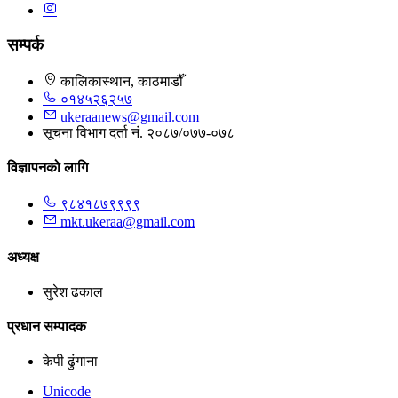
सम्पर्क
कालिकास्थान, काठमाडौँ
०१४५२६२५७
ukeraanews@gmail.com
सूचना विभाग दर्ता नं. २०८७/०७७-०७८
विज्ञापनको लागि
९८४१८७९९९९
mkt.ukeraa@gmail.com
अध्यक्ष
सुरेश ढकाल
प्रधान सम्पादक
केपी ढुंगाना
Unicode