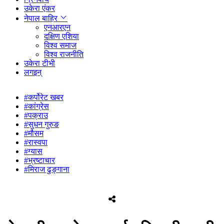
उकेरा एंकर
नेपाल बाहिर
एनआरएन
दक्षिण एशिया
विश्व समाज
विश्व राजनीति
उकेरा टीभी
लगइन्
#कर्पोरेट खबर
#कांग्रेस
#पक्राउ
#सुधन गुरुङ
#मौसम
#रास्वपा
#ग्यास
#भ्रष्टाचार
#मिराज ढुङ्गाना