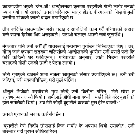
काठमाडौंमा भएको ‘जेन-जी’ आन्दोलनका क्रममा प्रहरीको गोली लागेर उनको
ज्यान गयो। यो खबरले उनको परिवारमा मात्र होइन, वीरगञ्जको सिङ्गो मुर्ली
बस्तीमा शोकको कालो बादल मडारिएको छ।
तीन वर्षदेखि काठमाडौंमा बसेर पढाइ र सानोतिनो काम गर्दै परिवारको सहारा
बन्ने सपना देखेका थिए असहावले। पठाओ चलाएर आफ्नो खर्च जुटाउँथे।
मंगलबार पनि उनी सधैँ झैँ यात्रुलाई गन्तव्यमा पुर्याउन निस्किएका थिए। तर,
गोंगबु जाने क्रममा सडकमा चलिरहेको आन्दोलनको भुमरीमा उनी यसरी फसे कि
फेरि कहिल्यै घर फर्किएनन्। परिवारका अनुसार, त्यही भिडमा प्रहरीले
चलाएको गोली उनको छाती र पेटमा लाग्यो।
छोरो गुमाएको खबरले आमा नजला खातुनको संसार उजाडिएको छ। उनी घरी
रुन्छिन्, घरी भक्कानिन्छिन्, घरी मुर्छा पर्छिन्।
आँसुले भिजेको पछ्यौराले मुख छोप्दै उनी बिलौना गर्छिन्, ‘मेरो छोरा त
श्रवणकुमार जस्तै थियो। हामीलाई औधी माया गर्थ्यो। भर्खरै बिहे गरेर बुहारीको
हात समातेको थियो। अब मेरी सोझी बुहारीले कसको मुख हेरेर बाच्ली?’
उनको प्रश्नको जवाफ कसैसँग छैन।
‘प्रहरीले मेरो निर्दोष छोरालाई किन मार्यो? के अपराध थियो उसको?’, उनी
बारम्बार यही प्रश्न सोधिरहन्छिन्।