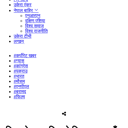
उकेरा एंकर
नेपाल बाहिर
एनआरएन
दक्षिण एशिया
विश्व समाज
विश्व राजनीति
उकेरा टीभी
लगइन्
#कर्पोरेट खबर
#ग्यास
#कांग्रेस
#पक्राउ
#भारत
#मौसम
#एनपीएल
#बरामद
#फिल्म