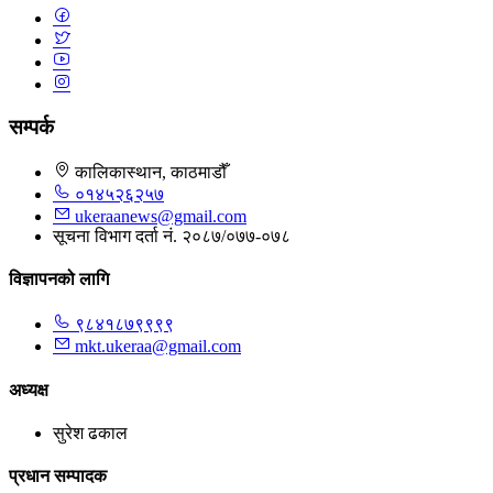
सम्पर्क
कालिकास्थान, काठमाडौँ
०१४५२६२५७
ukeraanews@gmail.com
सूचना विभाग दर्ता नं. २०८७/०७७-०७८
विज्ञापनको लागि
९८४१८७९९९९
mkt.ukeraa@gmail.com
अध्यक्ष
सुरेश ढकाल
प्रधान सम्पादक