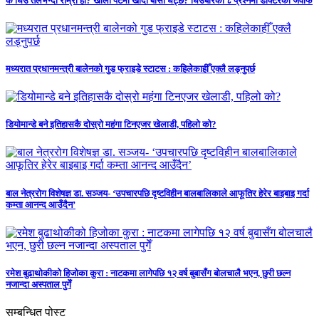
के घिउ तेलभन्दा राम्रो हो? खाली पेटमा खाँदा बोसो घट्छ? घिउबारेका ८ प्रश्नमा डाक्टरको जवाफ
मध्यरात प्रधानमन्त्री बालेनको गुड फ्राइडे स्टाटस : कहिलेकाहीँ एक्लै लड्नुपर्छ
डियोमान्डे बने इतिहासकै दोस्रो महंगा टिनएजर खेलाडी, पहिलो को?
बाल नेत्ररोग विशेषज्ञ डा. सञ्जय- ‘उपचारपछि दृष्टविहीन बालबालिकाले आफूतिर हेरेर बाइबाइ गर्दा
कम्ता आनन्द आउँदैन’
रमेश बुढाथोकीको हिजोका कुरा : नाटकमा लागेपछि १२ वर्ष बुबासँग बोलचालै भएन, छुरी छल्न
नजान्दा अस्पताल पुगेँ
सम्बन्धित पोस्ट