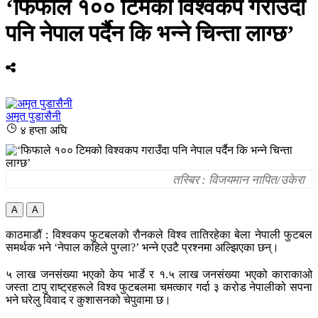
‘फिफाले १०० टिमको विश्वकप गराउँदा
पनि नेपाल पर्दैन कि भन्ने चिन्ता लाग्छ’
अमृत पुडासैनी
४ हप्ता अघि
तस्बिर : विजयमान नापित/उकेरा
A
A
काठमाडौं : विश्वकप फुटबलको रौनकले विश्व तातिरहेका बेला नेपाली फुटबल
समर्थक भने ‘नेपाल कहिले पुग्ला?’ भन्ने एउटै प्रश्नमा अल्झिएका छन्।
५ लाख जनसंख्या भएको केप भार्डे र १.५ लाख जनसंख्या भएको काराकाओ
जस्ता टापु राष्ट्रहरूले विश्व फुटबलमा चमत्कार गर्दा ३ करोड नेपालीको सपना
भने घरेलु विवाद र कुशासनको चेपुवामा छ।