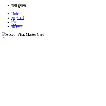
केपी ढुंगाना
Unicode
हाम्रो बारे
टीम
लोकेसन