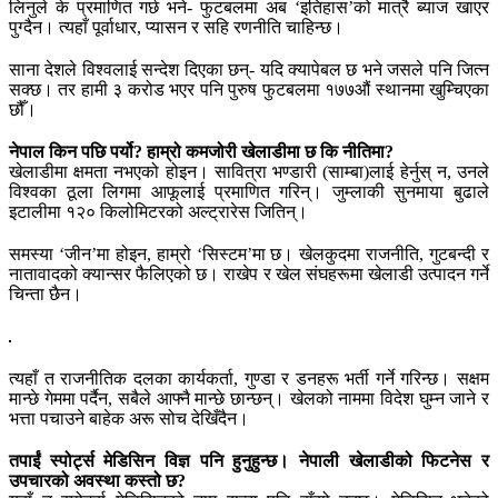
लिनुले के प्रमाणित गर्छ भने- फुटबलमा अब ‘इतिहास’को मात्रै ब्याज खाएर
पुग्दैन। त्यहाँ पूर्वाधार, प्यासन र सहि रणनीति चाहिन्छ।
साना देशले विश्वलाई सन्देश दिएका छन्- यदि क्यापेबल छ भने जसले पनि जित्न
सक्छ। तर हामी ३ करोड भएर पनि पुरुष फुटबलमा १७७औं स्थानमा खुम्चिएका
छौँ।
नेपाल किन पछि पर्यो? हाम्रो कमजोरी खेलाडीमा छ कि नीतिमा?
खेलाडीमा क्षमता नभएको होइन। सावित्रा भण्डारी (साम्बा)लाई हेर्नुस् न, उनले
विश्वका ठूला लिगमा आफूलाई प्रमाणित गरिन्। जुम्लाकी सुनमाया बुढाले
इटालीमा १२० किलोमिटरको अल्ट्रारेस जितिन्।
समस्या ‘जीन’मा होइन, हाम्रो ‘सिस्टम’मा छ। खेलकुदमा राजनीति, गुटबन्दी र
नातावादको क्यान्सर फैलिएको छ। राखेप र खेल संघहरूमा खेलाडी उत्पादन गर्ने
चिन्ता छैन।
त्यहाँ त राजनीतिक दलका कार्यकर्ता, गुण्डा र डनहरू भर्ती गर्ने गरिन्छ। सक्षम
मान्छे गेममा पर्दैन, सबैले आफ्नै मान्छे छान्छन्। खेलको नाममा विदेश घुम्न जाने र
भत्ता पचाउने बाहेक अरू सोच देखिँदैन।
तपाईं स्पोर्ट्स मेडिसिन विज्ञ पनि हुनुहुन्छ। नेपाली खेलाडीको फिटनेस र
उपचारको अवस्था कस्तो छ?