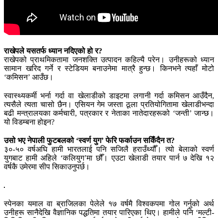
राखेपले यसतर्फ ध्यान नदिएको हो र?
राखेपको प्राथमिकतामा जनशक्ति उत्पादन कहिल्यै परेन। उनीहरूको ध्यान
सामान खरिद गर्ने र स्टेडियम बनाउनेमा मात्रै हुन्छ। किनभने त्यहाँ मोटो
‘कमिसन’ आउँछ।
स्वास्थ्यकर्मी भर्ना गर्दा वा खेलाडीको डाइटमा लगानी गर्दा कमिसन आउँदैन,
त्यसैले त्यता चासो छैन। एसियन गेम जस्ता ठूला प्रतियोगितामा खेलाडीभन्दा
बढी मन्त्रालयका कर्मचारी, पत्रकार र नेताका नातेदारहरूको ‘जन्ती’ जान्छ।
यो विडम्बना होइन?
उसो भए नेपाली फुटबलको ‘स्वर्ण युग’ फेरि फर्काउन सकिँदैन त?
३०-५० वर्षअघि हामी भारतलाई पनि सजिलै हराउँथ्यौँ। त्यो बेलाको स्वर्ण
युगबाट हामी अहिले ‘कलियुग’मा छौँ। एउटा खेलाडी तयार पार्न ७ देखि १२
वर्षकै उमेरमा सीप सिकाउनुपर्छ।
स्पेनका यमाल वा ब्राजिलका पेलेले १७ वर्षमै विश्वकपमा गोल गर्नुको अर्थ
उनीहरू सानैदेखि वैज्ञानिक पद्धतिमा तयार पारिएका थिए। हामीले पनि ‘मल्टी-