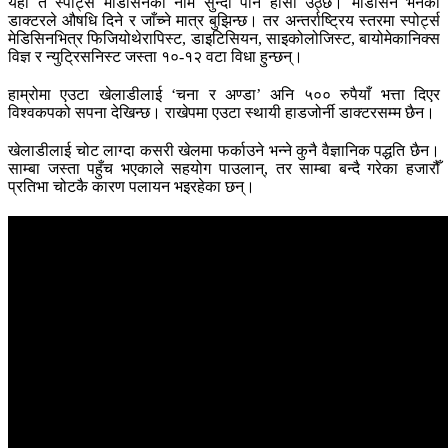
यहाँ त स्पोर्ट्स मेडिसिनको नाम सुन्दा पनि हाँसो उठ्छ। मेडिसिन भनेको
डाक्टरले औषधि दिने र जाँच्ने मात्र बुझिन्छ। तर अन्तर्राष्ट्रिय स्तरमा स्पोर्ट्स
मेडिसिनभित्र फिजियोथेरापिस्ट, डाइटिसियन, साइकोलोजिस्ट, बायोमेकानिक्स
विज्ञ र न्युट्रिसनिस्ट जस्ता १०-१२ वटा विधा हुन्छन्।
हाम्रोमा एउटा खेलाडीलाई ‘चना र अण्डा’ अनि ५०० रुपैयाँ भत्ता दिएर
विश्वकपको सपना देखिन्छ। राखेपमा एउटा स्थायी हाडजोर्नी डाक्टरसम्म छैन।
खेलाडीलाई चोट लाग्दा कसरी खेलमा फर्काउने भन्ने कुनै वैज्ञानिक पद्धति छैन।
साम्बा जस्ता पहुँच भएकाले सहयोग पाउलान्, तर साम्बा बन्दै गरेका हजारौँ
प्रतिभा चोटकै कारण पलायन भइरहेका छन्।