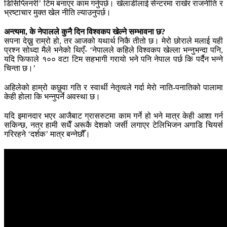
डिसिप्लिनरी’ टिम बनाएर काम गर्नुपर्छ। खेलाडीलाई सेन्टरमा राखेर राजनीति र
भ्रष्टाचार मुक्त खेल नीति ल्याउनुपर्छ।
अन्त्यमा, के नेपालले कुनै दिन विश्वकप खेल्ने सम्भावना छ?
सपना देख्नु राम्रो हो, तर आजको यथार्थ निकै तीतो छ। मेरो छोराले मलाई यही
प्रश्न सोध्दा मैले भनेको थिएँ- ‘नेपालले कहिले विश्वकप खेल्ला भन्नुभन्दा पनि,
यदि फिफाले १०० वटा टिम सहभागी गरायो भने पनि नेपाल पर्छ कि पर्दैन भन्ने
चिन्ता छ।’
अहिलेको हाम्रो कछुवा गति र स्वार्थी नेतृत्वले गर्दा मेरो नाति-पनातिको पालामा
केही होला कि भन्नुपर्ने अवस्था छ।
यदि इमानदार भएर आजैबाट ग्रासरुटमा काम गर्ने हो भने मात्र केही आशा गर्न
सकिन्छ, नत्र हामी सधैँ अरूकै देशको जर्सी लगाएर टेलिभिजन अगाडि चियर्स
गरिरहने ‘दर्शक’ मात्र बन्नेछौँ।