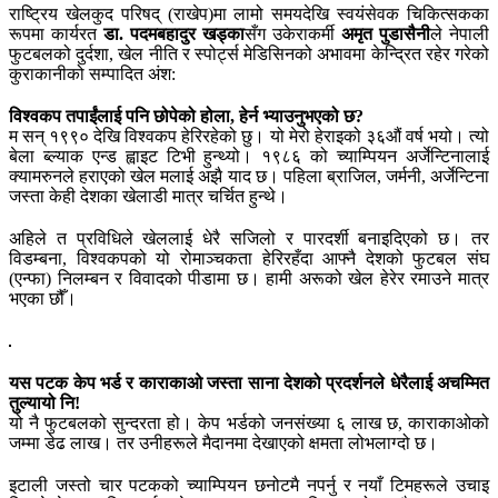
राष्ट्रिय खेलकुद परिषद् (राखेप)मा लामो समयदेखि स्वयंसेवक चिकित्सकका
रूपमा कार्यरत
डा. पदमबहादुर खड्का
सँग उकेराकर्मी
अमृत पुडासैनी
ले नेपाली
फुटबलको दुर्दशा, खेल नीति र स्पोर्ट्स मेडिसिनको अभावमा केन्द्रित रहेर गरेको
कुराकानीको सम्पादित अंश:
विश्वकप तपाईंलाई पनि छोपेको होला, हेर्न भ्याउनुभएको छ?
म सन् १९९० देखि विश्वकप हेरिरहेको छु। यो मेरो हेराइको ३६औं वर्ष भयो। त्यो
बेला ब्ल्याक एन्ड ह्वाइट टिभी हुन्थ्यो। १९८६ को च्याम्पियन अर्जेन्टिनालाई
क्यामरुनले हराएको खेल मलाई अझै याद छ। पहिला ब्राजिल, जर्मनी, अर्जेन्टिना
जस्ता केही देशका खेलाडी मात्र चर्चित हुन्थे।
अहिले त प्रविधिले खेललाई धेरै सजिलो र पारदर्शी बनाइदिएको छ। तर
विडम्बना, विश्वकपको यो रोमाञ्चकता हेरिरहँदा आफ्नै देशको फुटबल संघ
(एन्फा) निलम्बन र विवादको पीडामा छ। हामी अरूको खेल हेरेर रमाउने मात्र
भएका छौँ।
यस पटक केप भर्ड र काराकाओ जस्ता साना देशको प्रदर्शनले धेरैलाई अचम्मित
तुल्यायो नि!
यो नै फुटबलको सुन्दरता हो। केप भर्डको जनसंख्या ६ लाख छ, काराकाओको
जम्मा डेढ लाख। तर उनीहरूले मैदानमा देखाएको क्षमता लोभलाग्दो छ।
इटाली जस्तो चार पटकको च्याम्पियन छनोटमै नपर्नु र नयाँ टिमहरूले उचाइ