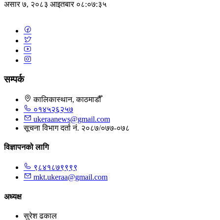
असार ७, २०८३ आइतबार ०८:०७:३५
सम्पर्क
कालिकास्थान, काठमाडौँ
०१४५२६२५७
ukeraanews@gmail.com
सूचना विभाग दर्ता नं. २०८७/०७७-०७८
विज्ञापनको लागि
९८४१८७९९९९
mkt.ukeraa@gmail.com
अध्यक्ष
सुरेश ढकाल