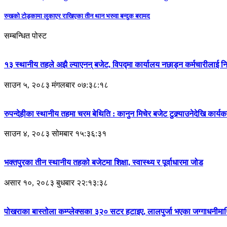
रुखको टोड्कामा लुकाएर राखिएका तीन थान भरुवा बन्दुक बरामद
सम्बन्धित पोस्ट
१३ स्थानीय तहले अझै ल्याएनन् बजेट, विपद्मा कार्यालय नछाड्न कर्मचारीलाई निर
साउन ५, २०८३ मंगलबार ०७:३८:१८
रुपन्देहीका स्थानीय तहमा चरम बेथिति : कानुन मिचेर बजेट टुक्र्याउनेदेखि कार्यकर्
साउन ४, २०८३ सोमबार १५:३६:३१
भक्तपुरका तीन स्थानीय तहको बजेटमा शिक्षा, स्वास्थ्य र पूर्वाधारमा जोड
असार १०, २०८३ बुधबार २२:१३:३८
पोखराका बास्तोला कम्प्लेक्सका ३२० सटर हटाइए, लालपुर्जा भएका जग्गाधनीम