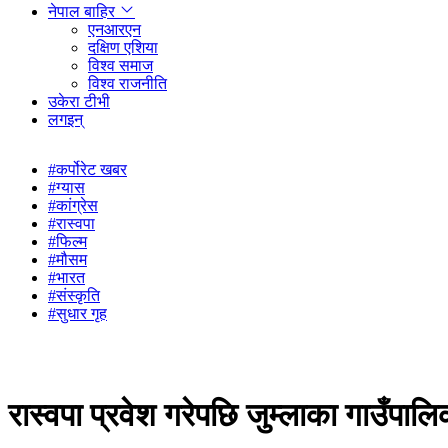
नेपाल बाहिर
एनआरएन
दक्षिण एशिया
विश्व समाज
विश्व राजनीति
उकेरा टीभी
लगइन्
#कर्पोरेट खबर
#ग्यास
#कांग्रेस
#रास्वपा
#फिल्म
#मौसम
#भारत
#संस्कृति
#सुधार गृह
रास्वपा प्रवेश गरेपछि जुम्लाका गाउँपालि