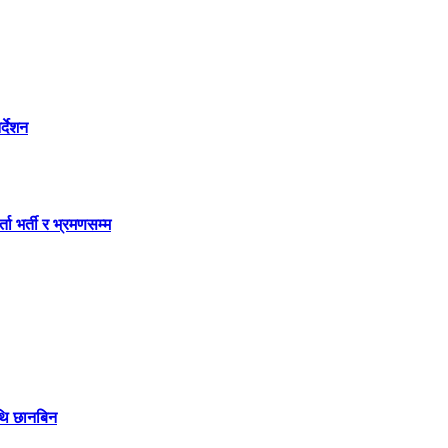
्देशन
ता भर्ती र भ्रमणसम्म
ाथि छानबिन