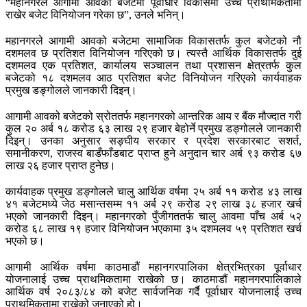
“महानगरले आगामी आवको बजेटमा पूर्वाधार विकासमा उच्च प्राथमिकतामा
राखेर बजेट विनियोजन गरेका छ”, उनले भनिन्।
महानगरले आगामी आवको बजेटमा सामाजिक विकासतर्फ कुल बजेटको नौ
दशमलव छ प्रतिशत विनियोजन गरिएको छ। त्यस्तै आर्थिक विकासतर्फ दुई
दशमलव एक प्रतिशत, कार्यालय सञ्चालन तथा प्रशासन क्षेत्रतर्फ कुल
बजेटको १८ दशमलव आठ प्रतिशत बजेट विनियोजन गरिएको कार्यवाहक
प्रमुख डङ्गोलले जानकारी दिइन्।
आगामी आवको बजेटको स्रोततर्फ महानगरको आन्तरिक आय र बैंक मौज्दात गरी
कुल २० अर्ब १८ करोड ६३ लाख २९ हजार बेहोर्ने प्रमुख डङ्गोलले जानकारी
दिइन्। उनका अनुसार सङ्घीय सरकार र प्रदेश सरकारबाट सशर्त,
समानीकरण, राजस्व बाडँफाँडबाट प्राप्त हुने अनुदान चार अर्ब ९३ करोड ६७
लाख २६ हजार प्राप्त हुनेछ।
कार्यवाहक प्रमुख डङ्गोलले चालु आर्थिक वर्षमा २५ अर्ब ११ करोड ४३ लाख
४१ बजेटमध्ये जेठ मसान्तसम्म ११ अर्ब २९ करोड २९ लाख ३८ हजार खर्च
भएको जानकारी दिइन्। महानगरको पुँजीगततर्फ चालु आवमा पाँच अर्ब ५२
करोड ६८ लाख १९ हजार विनियोजन भएकामा ३५ दशमलव ५९ प्रतिशत खर्च
भएको छ।
आगामी आर्थिक वर्षमा काठमाडौं महानगरपालिका क्षेत्रभित्रका पूर्वाधार
योजनालाई उच्च प्राथमिकतामा राखेको छ। काठमाडौं महानगरपालिकाले
आर्थिक वर्ष २०८३/८४ को बजेट सार्वजनिक गर्दै पूर्वाधार योजनालाई उच्च
प्राथमिकतामा राखेको जनाएको हो।