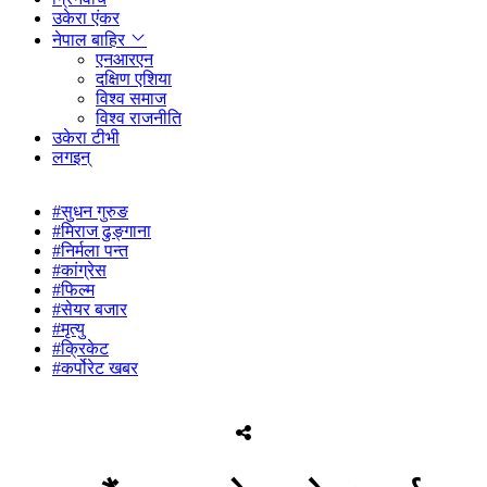
उकेरा एंकर
नेपाल बाहिर
एनआरएन
दक्षिण एशिया
विश्व समाज
विश्व राजनीति
उकेरा टीभी
लगइन्
#सुधन गुरुङ
#मिराज ढुङ्गाना
#निर्मला पन्त
#कांग्रेस
#फिल्म
#सेयर बजार
#मृत्यु
#क्रिकेट
#कर्पोरेट खबर