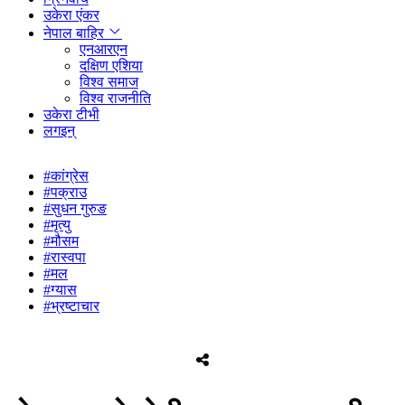
उकेरा एंकर
नेपाल बाहिर
एनआरएन
दक्षिण एशिया
विश्व समाज
विश्व राजनीति
उकेरा टीभी
लगइन्
#कांग्रेस
#पक्राउ
#सुधन गुरुङ
#मृत्यु
#मौसम
#रास्वपा
#मल
#ग्यास
#भ्रष्टाचार