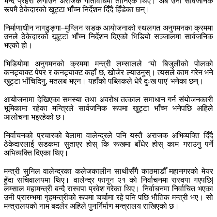
भन्दै प्रहरी लगाउने अराजक गतिविधिमा तानिएकै थिए। अब उनी सार्वजनिक
रूपमै ठेकेदारको खुट्टा भाँच्न निर्देशन दिँदै हिँडेका छन्।
निर्माणाधीन नागढुङ्गा–मुग्लिन सडक आयोजनाको स्थलगत अनुगमनका क्रममा
उनले ठेकेदारको खुट्टा भाँच्न निर्देशन दिएको भिडियो सञ्जालमा सार्वजनिक
भएको हो।
भिडियोमा अनुगमनको क्रममा मन्त्री लम्सालले ‘यो बिजुलीको पोलको
कनट्र्याक्ट पेपर र कनट्र्याक्ट कहाँ छ, खोजेर ल्याउनुस्। त्यसले काम गरेन भने
खुट्टा भाँचिदिनु, मतलब भएन। यहाँको पब्लिकले धेरै दुःख पाए' भनेका छन्।
आयोजनामा देखिएका समस्या तथा अवरोध तत्काल समाधान गर्न संयोजनकारी
भूमिकामा रहेका मन्त्रिले सार्वजनिक रूपमा खुट्टा भाँच्न भनेपछि अहिले
आलोचना भइरहेको छ।
निर्वाचनको प्रचारको बेलामा वालेन्द्रले पनि यस्तै अराजक अभिव्यक्ति दिँदै
ठेकेदारलाई सडकमा सुताएर होस् कि रूखमा बाँधेर होस् काम गराउनु पर्ने
अभिव्यक्ति दिएका थिए।
मन्त्री सुनिल वालेन्द्रका कलेजकालीन साथीसँगै काठमाडौँ महानगरको मेयर
हुँदा सचिवालयमा थिए। वालेन्द्र फागुन २१ को निर्वाचनमा रास्वपा गएपछि|
लम्साल महामन्त्री बन्दै रास्वपा प्रवेश गरेका थिए। निर्वाचनमा निर्वाचित भएका
उनी प्रारम्भमा गृहमन्त्रीको रूपमा चर्चामा रहे पनि पछि भौतिक मन्त्री भए। सो
मन्त्रालयको नाम बदलेर अहिले पुनर्निर्माण मन्त्रालय राखिएको छ।