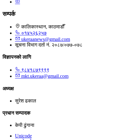
सम्पर्क
कालिकास्थान, काठमाडौँ
०१४५२६२५७
ukeraanews@gmail.com
सूचना विभाग दर्ता नं. २०८७/०७७-०७८
विज्ञापनको लागि
९८४१८७९९९९
mkt.ukeraa@gmail.com
अध्यक्ष
सुरेश ढकाल
प्रधान सम्पादक
केपी ढुंगाना
Unicode