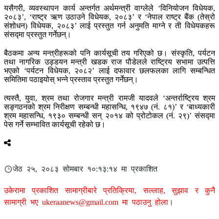
यसैगरी, व्यवस्थापन कार्य अन्तर्गत अर्थमन्त्री वाग्लेले ‘विनियोजन विधेयक,
२०८३’, ‘राष्ट्र ऋण उठाउने विधेयक, २०८३’ र ‘नेपाल राष्ट्र बैंक (तेस्रो
संशोधन) विधेयक, २०८३’ लाई प्रस्तुत गर्न अनुमति माग्ने र ती विधेयकहरू
संसद्मा प्रस्तुत गर्नेछन्।
बैठकमा अन्य मन्त्रीहरूको पनि कार्यसूची तय गरिएको छ। संस्कृति, पर्यटन
तथा नागरिक उड्डयन मन्त्री खडक राज पौडेलले राष्ट्रिय सभामा उत्पत्ति
भएको ‘पर्यटन विधेयक, २०८२’ लाई दफावार छलफलका लागि सम्बन्धित
समितिमा पठाइयोस् भन्ने प्रस्ताव प्रस्तुत गर्नेछन्।
त्यस्तै, युवा, श्रम तथा रोजगार मन्त्री रामजी यादवले ‘अन्तर्राष्ट्रिय श्रम
सङ्गठनको श्रम निरीक्षण सम्बन्धी महासन्धि, १९४७ (नं. ८१)’ र ‘बाध्यकारी
श्रम महासन्धि, १९३० सम्बन्धी सन् २०१४ को प्रोटोकल (नं. २९)’ संसद्मा
पेस गर्ने सम्भावित कार्यसूची रहेको छ।
जेठ २५, २०८३ सोमबार १०:१३:१४ मा प्रकाशित
उकेरामा प्रकाशित सामाग्रीबारे प्रतिक्रिया, सल्लाह, सुझाव र कुनै
सामाग्री भए
ukeraanews@gmail.com
मा पठाउनु होला।