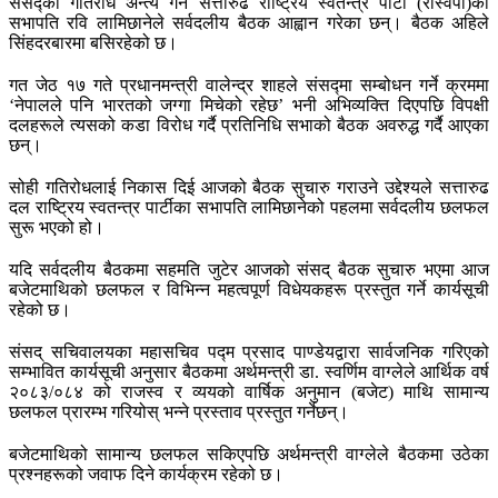
संसद्को गतिरोध अन्त्य गर्न सत्तारुढ राष्ट्रिय स्वतन्त्र पार्टी (रास्वपा)का
सभापति रवि लामिछानेले सर्वदलीय बैठक आह्वान गरेका छन्। बैठक अहिले
सिंहदरबारमा बसिरहेको छ।
गत जेठ १७ गते प्रधानमन्त्री वालेन्द्र शाहले संसद्मा सम्बोधन गर्ने क्रममा
‘नेपालले पनि भारतको जग्गा मिचेको रहेछ’ भनी अभिव्यक्ति दिएपछि विपक्षी
दलहरूले त्यसको कडा विरोध गर्दै प्रतिनिधि सभाको बैठक अवरुद्ध गर्दै आएका
छन्।
सोही गतिरोधलाई निकास दिई आजको बैठक सुचारु गराउने उद्देश्यले सत्तारुढ
दल राष्ट्रिय स्वतन्त्र पार्टीका सभापति लामिछानेको पहलमा सर्वदलीय छलफल
सुरू भएको हो।
यदि सर्वदलीय बैठकमा सहमति जुटेर आजको संसद् बैठक सुचारु भएमा आज
बजेटमाथिको छलफल र विभिन्न महत्वपूर्ण विधेयकहरू प्रस्तुत गर्ने कार्यसूची
रहेको छ।
संसद् सचिवालयका महासचिव पद्म प्रसाद पाण्डेयद्वारा सार्वजनिक गरिएको
सम्भावित कार्यसूची अनुसार बैठकमा अर्थमन्त्री डा. स्वर्णिम वाग्लेले आर्थिक वर्ष
२०८३/०८४ को राजस्व र व्ययको वार्षिक अनुमान (बजेट) माथि सामान्य
छलफल प्रारम्भ गरियोस् भन्ने प्रस्ताव प्रस्तुत गर्नेछन्।
बजेटमाथिको सामान्य छलफल सकिएपछि अर्थमन्त्री वाग्लेले बैठकमा उठेका
प्रश्नहरूको जवाफ दिने कार्यक्रम रहेको छ।