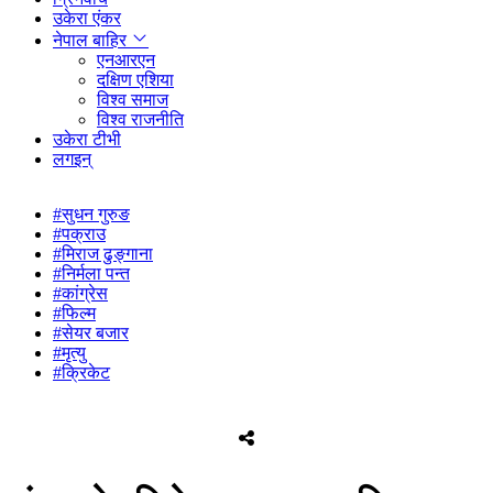
उकेरा एंकर
नेपाल बाहिर
एनआरएन
दक्षिण एशिया
विश्व समाज
विश्व राजनीति
उकेरा टीभी
लगइन्
#सुधन गुरुङ
#पक्राउ
#मिराज ढुङ्गाना
#निर्मला पन्त
#कांग्रेस
#फिल्म
#सेयर बजार
#मृत्यु
#क्रिकेट