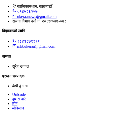
कालिकास्थान, काठमाडौँ
०१४५२६२५७
ukeraanews@gmail.com
सूचना विभाग दर्ता नं. २०८७/०७७-०७८
विज्ञापनको लागि
९८४१८७९९९९
mkt.ukeraa@gmail.com
अध्यक्ष
सुरेश ढकाल
प्रधान सम्पादक
केपी ढुंगाना
Unicode
हाम्रो बारे
टीम
लोकेसन