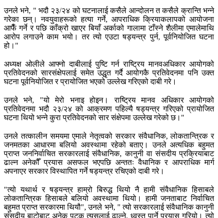
उनले भने, " भदौ २३/२४ को घटनालाई कसैले आन्दोलन त कसैले क्रान्ति भन्ने
गरेका छन्। नवयुवाहरूको हत्या गर्ने, आपराधिक क्रियाकलापको आयोजना
आफैँ गर्ने र पछि काँक्रो खाएर बियाँ अर्काको गालामा टाँस्ने शैलीमा एमालेमाथि
आरोप लगाउने काम भयो। तर त्यो एउटा षड्यन्त्र पुर्न, पूर्वनियोजित घटना
हो।"
अध्यक्ष ओलीले आफ्नो दाबीलाई पुष्टि गर्न राष्ट्रिय मानवअधिकार आयोगको
प्रतिवेदनको सारसंक्षेपलाई समेत उद्धृत गर्दै आयोगकै प्रतिवेदनमा पनि उक्त
घटना पूर्वनियोजित र प्रायोजित भएको उल्लेख गरिएको दाबी गरे।
उनले भने, "यो मेरो भनाइ होइन। राष्ट्रिय मानव अधिकार आयोगको
प्रतिवेदनमा भदौ २३/२४ को आक्रमण पहिल्यै षड्यन्त्र गरिएको प्रायोजित
घटना थियो भन्ने कुरा प्रतिवेदनको सार संक्षेपमा उल्लेख गरेको छ।"
उनले तत्कालीन समयमा एमाले नेतृत्वको सरकार संवैधानिक, लोकतान्त्रिक र
जनमतका आधारमा बलियो अवस्थामा रहेको बताए। उनले अत्यधिक बहुमत
प्राप्त जननिर्वाचित सरकारलाई संवैधानिक, कानुनी वा संसदीय प्रक्रियाबाट
ढाल्न अनेकौँ प्रयास असफल भएपछि अन्ततः वैधानिक र आपराधिक मार्ग
अपनाएर सरकार विस्थापित गर्ने षड्यन्त्र रचिएको दाबी गरे।
"त्यो यथार्थ र षड्यन्त्र हाम्रो बिरुद्ध थियो नै हामी संवैधानिक हिसाबले
लोकतान्त्रिक हिसाबले बलियो अवस्थामा थियो। हामी जनताबाट निर्वाचित
बहुमत प्राप्त सरकारमा थियौ", उनले भने, " त्यो सरकारलाई संवैधानिक कानुनी
संसदीय बाटोबाट अनेक पटक त्यसलाई ढाल्ने, ध्वस्त पार्ने प्रयास गरियो। त्यो