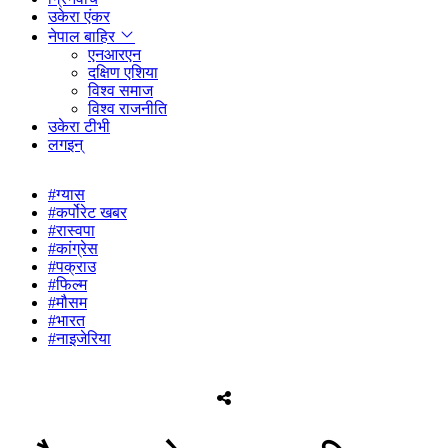
उकेरा एंकर
नेपाल बाहिर
एनआरएन
दक्षिण एशिया
विश्व समाज
विश्व राजनीति
उकेरा टीभी
लगइन्
#ग्यास
#कर्पोरेट खबर
#रास्वपा
#कांग्रेस
#पक्राउ
#फिल्म
#मौसम
#भारत
#नाइजेरिया