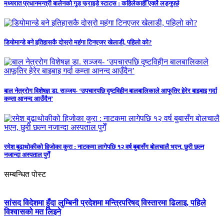
मध्यरात प्रधानमन्त्री बालेनको गुड फ्राइडे स्टाटस : कहिलेकाहीँ एक्लै लड्नुपर्छ
डियोमान्डे बने इतिहासकै दोस्रो महंगा टिनएजर खेलाडी, पहिलो को?
बाल नेत्ररोग विशेषज्ञ डा. सञ्जय- ‘उपचारपछि दृष्टविहीन बालबालिकाले आफूतिर हेरेर बाइबाइ गर्दा
कम्ता आनन्द आउँदैन’
रमेश बुढाथोकीको हिजोका कुरा : नाटकमा लागेपछि १२ वर्ष बुबासँग बोलचालै भएन, छुरी छल्न
नजान्दा अस्पताल पुगेँ
सम्बन्धित पोस्ट
सांसद विदेशमा हुँदा लुम्बिनी प्रदेशमा मन्त्रिपरिषद् विस्तारमा ढिलाइ, पहिले
विश्वासको मत लिइने