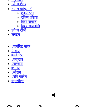
उकेरा एंकर
नेपाल बाहिर
एनआरएन
दक्षिण एशिया
विश्व समाज
विश्व राजनीति
उकेरा टीभी
लगइन्
#कर्पोरेट खबर
#ग्यास
#कांग्रेस
#पक्राउ
#रास्वपा
#भारत
#मौसम
#रवि-बालेन
#एनपीएल