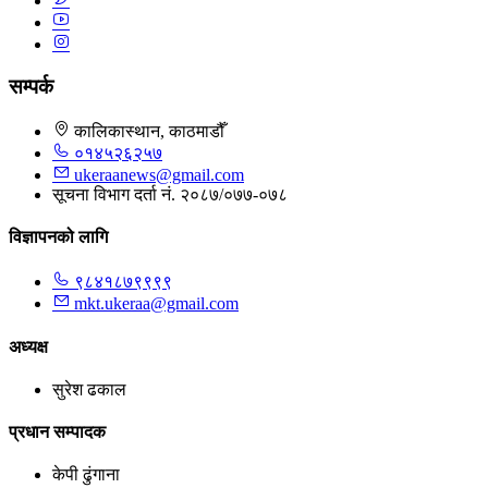
सम्पर्क
कालिकास्थान, काठमाडौँ
०१४५२६२५७
ukeraanews@gmail.com
सूचना विभाग दर्ता नं. २०८७/०७७-०७८
विज्ञापनको लागि
९८४१८७९९९९
mkt.ukeraa@gmail.com
अध्यक्ष
सुरेश ढकाल
प्रधान सम्पादक
केपी ढुंगाना