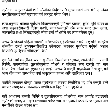
आएको हो।
स्रोतका अनुसार केपी शर्मा ओलीको निर्देशनपछि मुख्यमन्त्री आचार्यले एमालेका
मन्त्रीहरूलाई मार्ग प्रशस्त गर्न आग्रह गरेका थिए।
त्यसअनुसार भौतिक पूर्वाधार विकासमन्त्री भूमिश्वर ढकाल, कृषि, भूमि व्यवस्था
तथा सहकारीमन्त्री दिनेश पन्थी, स्वास्थ्यमन्त्री खेम सारू मगर तथा ऊर्जा,
जलस्रोत तथा सिँचाइमन्त्री सीता शर्मा चौधरीले पद त्याग गरेका हुन्।
यसअघि जेठको पहिलो सातामै मन्त्रिपरिषद् हेरफेरको तयारी भए पनि कांग्रेस
संसदीय दलले मुख्यमन्त्रीसहित एकैपटक सरकार पुनर्गठन गर्नुपर्ने अडान
लिएपछि प्रक्रिया रोकिएको थियो।
एमालेले नयाँ मन्त्रीका रूपमा गुल्मीका डिल्लीराज भुसाल, अर्घाखाँचीका रामजी
घिमिरे, रूपन्देहीका तुलसीप्रसाद चौधरी र बाँकेका रत्न खत्री को नाम
सिफारिस गरेको बताइएको छ। खत्री यसअघि मन्त्री भइसकेका नेता हुन् भने
अन्य तीन जना सम्भावित नयाँ अनुहारका रूपमा अघि सारिएका छन्।
पार्टीले लगातार दोस्रो पटक प्रदेशसभा सदस्य निर्वाचित भए पनि मन्त्री बन्ने
अवसर नपाएका सांसदलाई प्राथमिकता दिएको जनाइएको छ।
यही आधारमा रामजी घिमिरे र तुलसीप्रसाद चौधरीको नाम अगाडि बढाइएको
स्रोतको भनाइ छ। प्रदेशसभाका ज्येष्ठ सदस्य भएकाले डिल्लीराज भुसाल पनि
मन्त्रीको दौडमा परेका छन्।