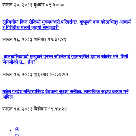
साउन २०, २०८३ बुधबार ०९:३०:५०
लुम्बिनीमा किन रोकियो मुख्यमन्त्री परिवर्तन?, गुण्डुको बन्द कोठाभित्र आचार्य
र गिरीबीच यसरी जुट्यो समझदारी
साउन १६, २०८३ शनिबार ११:३१:४९
'बालबालिकाको मृत्युबारे प्रश्न सोध्नेलाई गृहमन्त्रीले झ्याल खोलेर भने 'तिमी
जेनजीको उ... हैन?'
साउन १५, २०८३ शुक्रबार ०१:३६:५२
मधेस प्रदेश मन्त्रिपरिषद् बैठकमा सुरक्षा समीक्षा, सामाजिक सद्भाव कायम गर्न
अपिल
साउन १४, २०८३ बिहीबार १९:१७:२४