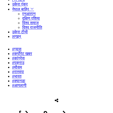
उकेरा एंकर
नेपाल बाहिर
एनआरएन
दक्षिण एशिया
विश्व समाज
विश्व राजनीति
उकेरा टीभी
लगइन्
#ग्यास
#कर्पोरेट खबर
#कांग्रेस
#पक्राउ
#मौसम
#रास्वपा
#भारत
#क्यानडा
#आगलागी