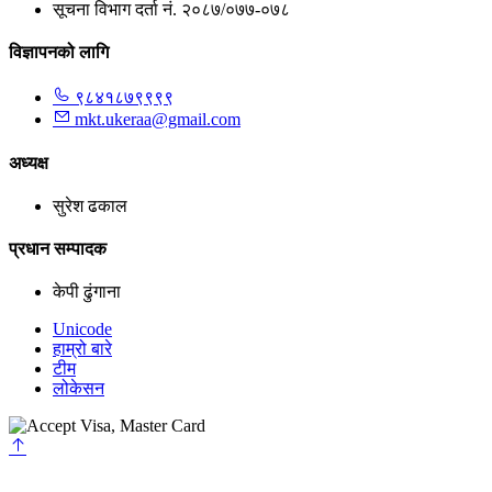
सूचना विभाग दर्ता नं. २०८७/०७७-०७८
विज्ञापनको लागि
९८४१८७९९९९
mkt.ukeraa@gmail.com
अध्यक्ष
सुरेश ढकाल
प्रधान सम्पादक
केपी ढुंगाना
Unicode
हाम्रो बारे
टीम
लोकेसन