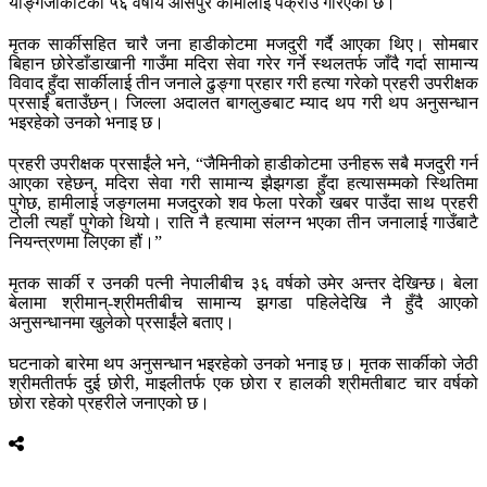
याङ्गजाकोटका ५६ वर्षीय आसपुरे कामीलाई पक्राउ गरिएको छ।
मृतक सार्कीसहित चारै जना हाडीकोटमा मजदुरी गर्दै आएका थिए। सोमबार
बिहान छोरेडाँडाखानी गाउँमा मदिरा सेवा गरेर गर्ने स्थलतर्फ जाँदै गर्दा सामान्य
विवाद हुँदा सार्कीलाई तीन जनाले ढुङ्गा प्रहार गरी हत्या गरेको प्रहरी उपरीक्षक
प्रसाईं बताउँछन्। जिल्ला अदालत बागलुङबाट म्याद थप गरी थप अनुसन्धान
भइरहेको उनको भनाइ छ।
प्रहरी उपरीक्षक प्रसाईंले भने, “जैमिनीको हाडीकोटमा उनीहरू सबै मजदुरी गर्न
आएका रहेछन्, मदिरा सेवा गरी सामान्य झैझगडा हुँदा हत्यासम्मको स्थितिमा
पुगेछ, हामीलाई जङ्गलमा मजदुरको शव फेला परेको खबर पाउँदा साथ प्रहरी
टोली त्यहाँ पुगेको थियो। राति नै हत्यामा संलग्न भएका तीन जनालाई गाउँबाटै
नियन्त्रणमा लिएका हौं।”
मृतक सार्की र उनकी पत्नी नेपालीबीच ३६ वर्षको उमेर अन्तर देखिन्छ। बेला
बेलामा श्रीमान्-श्रीमतीबीच सामान्य झगडा पहिलेदेखि नै हुँदै आएको
अनुसन्धानमा खुलेको प्रसाईंले बताए।
घटनाको बारेमा थप अनुसन्धान भइरहेको उनको भनाइ छ। मृतक सार्कीको जेठी
श्रीमतीतर्फ दुई छोरी, माइलीतर्फ एक छोरा र हालकी श्रीमतीबाट चार वर्षको
छोरा रहेको प्रहरीले जनाएको छ।