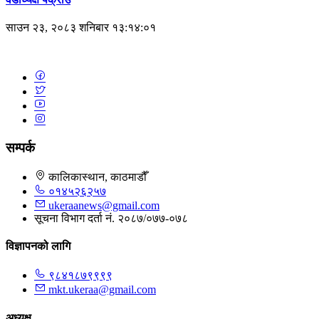
साउन २३, २०८३ शनिबार १३:१४:०१
सम्पर्क
कालिकास्थान, काठमाडौँ
०१४५२६२५७
ukeraanews@gmail.com
सूचना विभाग दर्ता नं. २०८७/०७७-०७८
विज्ञापनको लागि
९८४१८७९९९९
mkt.ukeraa@gmail.com
अध्यक्ष