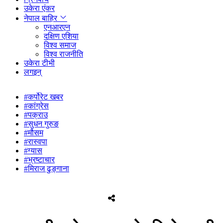
उकेरा एंकर
नेपाल बाहिर
एनआरएन
दक्षिण एशिया
विश्व समाज
विश्व राजनीति
उकेरा टीभी
लगइन्
#कर्पोरेट खबर
#कांग्रेस
#पक्राउ
#सुधन गुरुङ
#मौसम
#रास्वपा
#ग्यास
#भ्रष्टाचार
#मिराज ढुङ्गाना