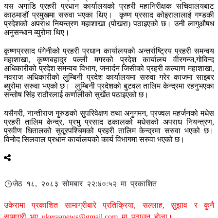
यस अगाडि प्रहरी प्रधान कार्यालयको प्रहरी महानिरीक्षक सचिवालयबाट
काठमाडौं प्रमुखमा सरुवा भएका थिए। कृष्ण प्रसाद कोइरालालाई गण्डकी
प्रदेशको अपराध नियन्त्रण महाशाखा (पोखरा) पठाइएको छ। उनी लागुऔषध
अनुसन्धान ब्युरोमा थिए।
कृष्णप्रसाद पंगेनीको प्रहरी प्रधान कार्यालयको अन्तर्राष्ट्रिय प्रहरी समन्वय
महाशाखा, कृष्णबहादुर पल्ली मगरको प्रदेश कार्यालय वीरगन्ज,गोविन्द
अधिकारीको प्रदेश समन्वय विभाग, जनार्दन जिसीको प्रहरी कल्याण महाशाखा,
नवराज अधिकारीको लुम्बिनी प्रदेश कार्यालयमा सरुवा गरेर काजमा साइबर
ब्युरोमा सरुवा भएको छ। लुम्बिनी प्रदेशको बुटवल तालिम केन्द्रमा रहनुभएका
सन्तोष सिंह राठौरलाई कर्णालीको सुर्खेत पठाइएको छ।
यसैगरी, नान्तीराज गुरुङको सुपरिवेक्षण तथा अनुगमन, प्रज्वल महर्जनको मधेस
प्रहरी तालिम केन्द्र, प्रभु प्रसाद ढकालको मधेसको अपराध नियन्त्रण,
प्रवीण धितालको सुदूरपश्चिमको प्रहरी तालिम केन्द्रमा सरुवा भएको छ।
विनोद सिलवाल प्रधान कार्यालयको कार्य विभागमा सरुवा भएको छ।
जेठ १८, २०८३ सोमबार २२:४०:५२ मा प्रकाशित
उकेरामा प्रकाशित सामाग्रीबारे प्रतिक्रिया, सल्लाह, सुझाव र कुनै
सामाग्री भए
ukeraanews@gmail.com
मा पठाउनु होला।