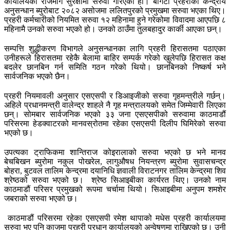
कार्यालयको राजमार्ग सुरक्षामा सरुवा गरिएको हो। बोगटी प्रहरीको केन्द्रीय
अनुसन्धान ब्युरोबाट २०८२ असोजमा ललितपुरको प्रमुखमा सरुवा भएका थिए।
प्रहरी कर्मचारीको नियमित सरुवा १२ महिनामा हुने गरेकोमा विवादमा आएपछि ८
महिनामै उनको सरुवा भएको हो। उनको ठाउँमा तुलबहादुर कार्की आएका छन्।
सम्पत्ति शुद्धीकरण विभागले अनुसन्धानका लागि प्रहरी हिरासतमा पठाएका
उनीहरूले हिरासतमा रहेकै बेलामा बाहिर सम्पर्क गरेको खुलेपछि हिरासत कक्ष
बदलेर छानबिन गर्न समिति गठन गरेको थियो। छानबिनको निष्कर्ष भने
सार्वजनिक भएको छैन।
प्रहरी नियमावली अनुसार एसएसपी र डिआइजीको सरुवा गृहमन्त्रीले गर्छन्।
अहिले प्रधानमन्त्री वालेन्द्र शाहले नै गृह मन्त्रालयको समेत जिम्मेवारी लिएका
छन्। सोमबार सार्वजनिक भएको ३३ जना एसएसपीको सरुवामा काठमाडौं
परिसरमा हेडक्वाटरको मानवस्रोतमा रहेका एसएसपी दिलीप घिमिरेको सरुवा
भएको छ।
उपत्यका ट्राफिकमा शान्तिराज कोइरालाको सरुवा भएको छ भने मानव
बेचबिखन ब्युरोमा नकुल पोखरेल, लागुऔषध नियन्त्रण ब्युरोमा सुवासचन्द्र
बोहरा, बुटवल तालिम केन्द्रमा दयानिधि ज्ञवाली विराटनगर तालिम केन्द्रमा शिव
श्रेष्ठको सरुवा भएको छ। श्रेष्ठ सिआइबीका कार्यरत थिए। उनको नाम
काठमाडौं परिसर प्रमुखको रूपमा चर्चामा थियो। सिआइबीमा अनुपम शमशेर
जबराको सरुवा भएको छ।
काठमाडौं परिसरमा रहेका एसएसपी रमेश थापाको मधेस प्रहरी कार्यालयमा
सरुवा भए पनि काजमा प्रहरी प्रधान कार्यालयको अन्वेषणमा राखिएको छ। उनी