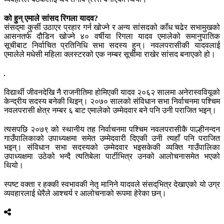
को हुन् एमाले सांसद रिगला यादव?
संसद्‌मा कुर्सी उठाएर प्रहार गर्न खोज्ने र अन्य सांसदको काँध चढेर सभामुखको
आसनतर्फ दौडिन खोज्ने ४० वर्षीया रिगला यादव एमालेको समानुपातिक
सूचीबाट निर्वाचित प्रतिनिधि सभा सदस्य हुन्। नवलपरासीकी यादवलाई
एमालेले मधेसी महिला क्लस्टरको एक नम्बर सूचीमा राखेर सांसद बनाएको हो।
विद्यार्थी जीवनदेखि नै राजनीतिमा होमिएकी यादव २०६२ सालमा अनेरास्ववियूको
केन्द्रीय सदस्य बनेकी थिइन्। २०७० सालको संविधान सभा निर्वाचनमा पश्चिम
नवलपरासी क्षेत्र नम्बर ६ बाट एमालेको उम्मेदवार बने पनि उनी पराजित भइन्।
त्यसपछि २०७९ को स्थानीय तह निर्वाचनमा पश्चिम नवलपरासीकै पाल्हीनन्दन
गाउँपालिकाको उपाध्यक्षमा समेत उम्मेदवारी दिएकी उनी त्यहाँ पनि पराजित
भइन्। संविधान सभा सदस्यको उम्मेदवार भइसकेकी व्यक्ति गाउँपालिका
उपाध्यक्षमा उठेको भन्दै त्यतिबेला पार्टीभित्र उनको आलोचनासमेत भएको
थियो।
स्पष्ट वक्ता र हक्की स्वभावकी नेतृ मानिने यादवले संसद्‌भित्र देखाएको यो उग्र
व्यवहारलाई धेरैले आश्चर्य र आलोचनाको रूपमा हेरेका छन्।