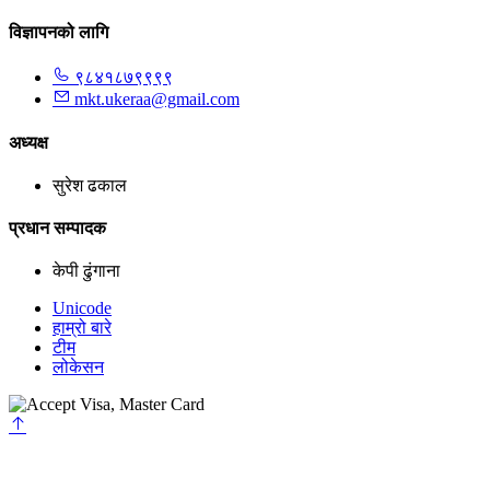
विज्ञापनको लागि
९८४१८७९९९९
mkt.ukeraa@gmail.com
अध्यक्ष
सुरेश ढकाल
प्रधान सम्पादक
केपी ढुंगाना
Unicode
हाम्रो बारे
टीम
लोकेसन