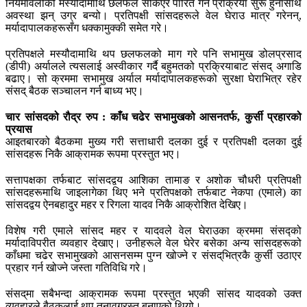
नियमावलीको मस्यौदामाथि छलफल सकिएर पारित गर्ने प्रक्रिया सुरू हुनासाथ
अवस्था झन् उग्र बन्यो। प्रतिपक्षी सांसदहरूले वेल घेराउ मात्र गरेनन्,
मर्यादापालकहरूसँग धक्कामुक्की समेत गरे।
प्रतिपक्षले मस्यौदामाथि थप छलफलको माग गरे पनि सभामुख डोलप्रसाद
(डीपी) अर्यालले त्यसलाई अस्वीकार गर्दै बहुमतको प्रक्रियाबाट संसद् अगाडि
बढाए। सो क्रममा सभामुख अर्याल मर्यादापालकहरूको सुरक्षा घेराभित्र रहेर
संसद् बैठक सञ्चालन गर्न बाध्य भए।
चार सांसदको रौद्र रुप : काँध चढेर सभामुखको आसनतर्फ, कुर्सी प्रहारको
प्रयास
आइतबारको बैठकमा मुख्य गरी सत्ताधारी दलका दुई र प्रतिपक्षी दलका दुई
सांसदहरू निकै आक्रामक रूपमा प्रस्तुत भए।
सत्तापक्षका तर्फबाट सांसदद्वय आशिका तामाङ र अशोक चौधरी प्रतिपक्षी
सांसदहरूमाथि जाइलागेका थिए भने प्रतिपक्षको तर्फबाट नेकपा (एमाले) का
सांसदद्वय ऐनबहादुर महर र रिगला यादव निकै आक्रोशित देखिए।
विशेष गरी एमाले सांसद महर र यादवले वेल घेराउका क्रममा संसद्को
मर्यादाविपरीत व्यवहार देखाए। उनीहरूले वेल घेरेर बसेका अन्य सांसदहरूको
काँधमा चढेर सभामुखको आसनसम्म पुग्न खोज्ने र संसद्‌भित्रकै कुर्सी उठाएर
प्रहार गर्न खोज्ने जस्ता गतिविधि गरे।
संसद्‌मा सबैभन्दा आक्रामक रूपमा प्रस्तुत भएकी सांसद यादवको उक्त
व्यवहारले बैठकलाई थप तनावग्रस्त बनाएको थियो।