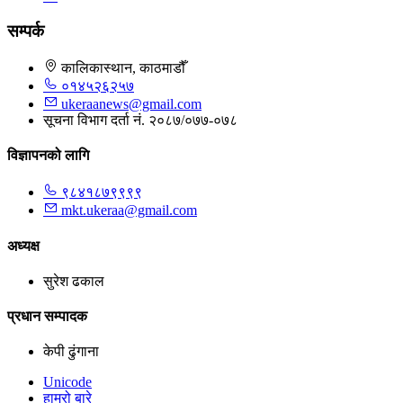
सम्पर्क
कालिकास्थान, काठमाडौँ
०१४५२६२५७
ukeraanews@gmail.com
सूचना विभाग दर्ता नं. २०८७/०७७-०७८
विज्ञापनको लागि
९८४१८७९९९९
mkt.ukeraa@gmail.com
अध्यक्ष
सुरेश ढकाल
प्रधान सम्पादक
केपी ढुंगाना
Unicode
हाम्रो बारे