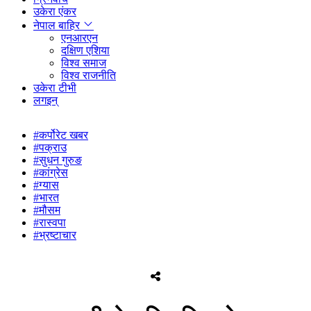
उकेरा एंकर
नेपाल बाहिर
एनआरएन
दक्षिण एशिया
विश्व समाज
विश्व राजनीति
उकेरा टीभी
लगइन्
#कर्पोरेट खबर
#पक्राउ
#सुधन गुरुङ
#कांग्रेस
#ग्यास
#भारत
#मौसम
#रास्वपा
#भ्रष्टाचार