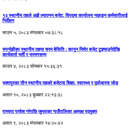
१३ स्थानीय तहले अझै ल्याएनन् बजेट, विपद्मा कार्यालय नछाड्न कर्मचारीलाई
निर्देशन
साउन ५, २०८३ मंगलबार ०७:३८:१८
रुपन्देहीका स्थानीय तहमा चरम बेथिति : कानुन मिचेर बजेट टुक्र्याउनेदेखि
कार्यकर्ता भर्ती र भ्रमणसम्म
साउन ४, २०८३ सोमबार १५:३६:३१
भक्तपुरका तीन स्थानीय तहको बजेटमा शिक्षा, स्वास्थ्य र पूर्वाधारमा जोड
असार १०, २०८३ बुधबार २२:१३:३८
रास्वपा प्रवेश गरेपछि जुम्लाका गाउँपालिका अध्यक्ष पदमुक्त
असार ९, २०८३ मंगलबार १४:२०:४२