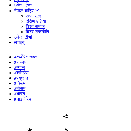
उकेरा एंकर
नेपाल बाहिर
एनआरएन
दक्षिण एशिया
विश्व समाज
विश्व राजनीति
उकेरा टीभी
लगइन्
#कर्पोरेट खबर
#रास्वपा
#ग्यास
#कांग्रेस
#पक्राउ
#फिल्म
#मौसम
#भारत
#नाइजेरिया