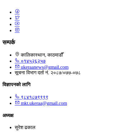
सम्पर्क
कालिकास्थान, काठमाडौँ
०१४५२६२५७
ukeraanews@gmail.com
सूचना विभाग दर्ता नं. २०८७/०७७-०७८
विज्ञापनको लागि
९८४१८७९९९९
mkt.ukeraa@gmail.com
अध्यक्ष
सुरेश ढकाल