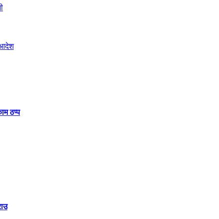
ाम ठप्प
राउ