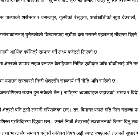
 कोरिडोर घोषणा गरिएको छ। लुम्बिनीबाट सुरु भई हिमाली क्षेत्र मुक्तिनाथसम्म जोड
्तव्यहरू पाल्पाको श्रीनगर र वसन्तपुर, गुल्मीको रेसुङ्गा, अर्घाखाँचीको सुपा देउ
राकोटलाई युनेस्कोको विश्वसम्पदा सूचीमा दर्ता गराउने पहललाई तीव्रता दिइन
गामी आर्थिक वर्षभित्रै सम्पन्न गर्ने लक्ष्य बजेटले लिएको छ।
 क्षेत्रको व्यापार सहज बनाउन बेलहियामा निर्मित एकीकृत जाँच चौकीलाई पनि त
मा ल्याउन सरकारले निजी क्षेत्रसँग सहकार्य गर्ने नीति अघि सारेको छ।
्तर्राष्ट्रिय उडान हुन सकेको छैन। राष्ट्रिय ध्वजावाहक जहाजको अभाव र विद
ी क्षेत्रले पनि ठूलो लगानी गरिसकेका छन्। तर, विमानस्थलले गति लिन नसक्दा पर्
े मिश्रित प्रतिक्रिया दिएका छन्। उनले निजी क्षेत्रलाई सञ्चालनको जिम्मा दिनु
या तथा भारतसँग समन्वय गर्नुपर्ने कतिपय विषय अझै स्पष्ट नभएकाले तत्कालै सुधार 