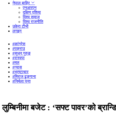
नेपाल बाहिर
एनआरएन
दक्षिण एशिया
विश्व समाज
विश्व राजनीति
उकेरा टीभी
लगइन्
#कांग्रेस
#पक्राउ
#सुधन गुरुङ
#रास्वपा
#मल
#ग्यास
#भ्रष्टाचार
#मिराज ढुङ्गाना
#निर्मला पन्त
लुम्बिनीमा बजेट : ‘सफ्ट पावर’को ब्रान्ड