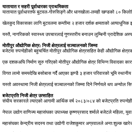
यातायात र सहरी पूर्वाधारका प्राथमिकता
यातायात पूर्वाधारतर्फ बुटवल-गोरुसिङ्गे और धानखोला-लमही खण्डको ८० किलोम
खेलकुद विकासका लागि बुटवलमा कम्तीमा २ हजार दर्शक क्षमताको अत्याधुनिक इन
यस्तै, नागरिकको स्वास्थ्य उपचारलाई गुणस्तरीय बनाउन लुम्बिनी प्रादेशिक अस्प
मोतीपुर औद्योगिक क्षेत्र: निजी क्षेत्रलाई सञ्चालनको जिम्मा
बजेटमा रुपन्देहीको बहुचर्चित मोतीपुर औद्योगिक क्षेत्रसहित केही औद्योगिक क्षेत
एक दशकअघि निर्माण सुरु गरिएको मोतीपुर औद्योगिक क्षेत्र विभिन्न विवादका 
विगत लामो समयदेखि बसोबास गर्दै आएका झण्डै ३ हजार परिवारको भूमि स्थानीय सहम
यस्तो अवस्थामा निजी क्षेत्रलाई सञ्चालनको जिम्मा दिने निर्णयले थप अन्योल स
बजेटप्रति निजी क्षेत्र उत्साहित
संघीय सरकारले ल्याएको आगामी आर्थिक वर्ष २०८३/०८४ को बजेटप्रति रुपन्देहीक
नेपाल उद्योग वाणिज्य महासंघका उपाध्यक्ष कृष्णप्रसाद शर्माले बजेटले महिला, युवा 
महासंघका केन्द्रीय सदस्य तथा उद्योगी राजेशकुमार अग्रवालले अन्तःशुल्क खा