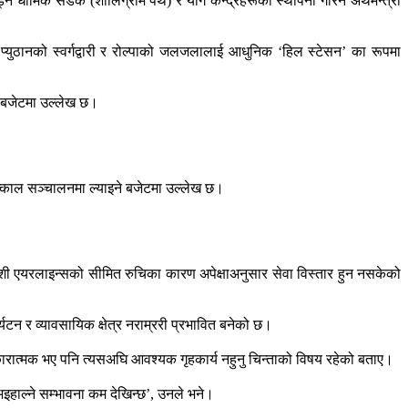
्ने धार्मिक सडक (शालिग्राम पथ) र योग केन्द्रहरूको स्थापना गरिने अर्थमन्त्री
राली, प्युठानको स्वर्गद्वारी र रोल्पाको जलजलालाई आधुनिक ‘हिल स्टेसन’ का रूपमा
े बजेटमा उल्लेख छ।
त्काल सञ्चालनमा ल्याइने बजेटमा उल्लेख छ।
ेशी एयरलाइन्सको सीमित रुचिका कारण अपेक्षाअनुसार सेवा विस्तार हुन नसकेको
यटन र व्यावसायिक क्षेत्र नराम्ररी प्रभावित बनेको छ।
 सकारात्मक भए पनि त्यसअघि आवश्यक गृहकार्य नहुनु चिन्ताको विषय रहेको बताए।
भइहाल्ने सम्भावना कम देखिन्छ’, उनले भने।