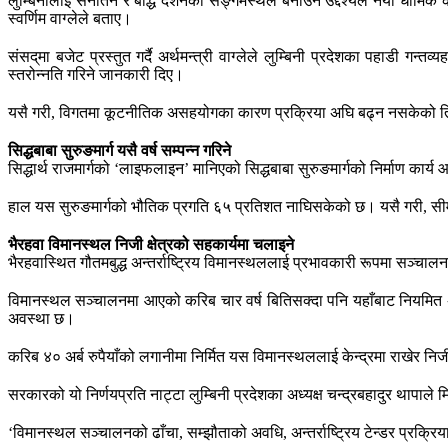
लुम्बिनीलाई सनातन र बौद्ध दर्शनको सङ्गमस्थल बनाउने उद्देश्यले नयाँ धार्मिक
स्वर्णिम वाग्लेले बताए।
संसद्‌मा बजेट प्रस्तुत गर्दै अर्थमन्त्री वाग्लेले लुम्बिनी प्रदेशका पहाडी गन
स्तरोन्नति गरिने जानकारी दिए।
यसै गरी, विगतमा कूटनीतिक असहयोगका कारण प्रक्रिया अघि बढ्न नसकेको तिलौ
सिद्धबाबा सुरुङमार्ग यसै वर्ष सम्पन्न गरिने
सिद्धार्थ राजमार्गको ‘लाइफलाइन’ मानिएको सिद्धबाबा सुरुङमार्गको निर्माण कार्य आ
हाल यस सुरुङमार्गको भौतिक प्रगति ६५ प्रतिशत नाघिसकेको छ। यसै गरी, सीमा
भैरहवा विमानस्थल निजी क्षेत्रको सहकार्यमा चलाइने
भैरहवास्थित गौतमबुद्ध अन्तर्राष्ट्रिय विमानस्थललाई प्रभावकारी रूपमा सञ्चालन
विमानस्थल सञ्चालनमा आएको करिब चार वर्ष बितिसक्दा पनि यहाँबाट नियमित अन
अवस्था छ।
करिब ४० अर्ब रुपैयाँको लगानीमा निर्मित यस विमानस्थललाई केन्द्रमा राखेर निज
सरकारको यो निर्णयप्रति नाट्टा लुम्बिनी प्रदेशका अध्यक्ष चन्द्रबहादुर थापाल
‘विमानस्थल सञ्चालनको ढाँचा, सम्झौताको अवधि, अन्तर्राष्ट्रिय टेन्डर प्रक्रि