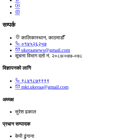
सम्पर्क
कालिकास्थान, काठमाडौँ
०१४५२६२५७
ukeraanews@gmail.com
सूचना विभाग दर्ता नं. २०८७/०७७-०७८
विज्ञापनको लागि
९८४१८७९९९९
mkt.ukeraa@gmail.com
अध्यक्ष
सुरेश ढकाल
प्रधान सम्पादक
केपी ढुंगाना