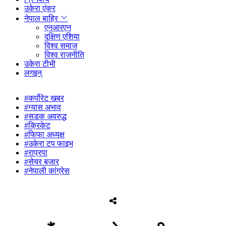
उकेरा एंकर
नेपाल बाहिर
एनआरएन
दक्षिण एशिया
विश्व समाज
विश्व राजनीति
उकेरा टीभी
लगइन्
#कर्पोरेट खबर
#ग्यास अभाव
#सडक अवरुद्ध
#क्रिकेट
#फिफा अध्यक्ष
#उकेरा टप फाइभ
#राप्रपा
#सेयर बजार
#नेपाली कांग्रेस