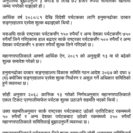
अनुपातमा बुझाउनुपर्ने ३ करोड ७ लाख ७२ हजार रुपैयाँ समितिको खातामा
जम्मा नगरेको पाइएको हो।
आर्थिक वर्ष २०८०/८१ देखि विदेशी पर्यटकका लागि हनुमानढोका दरबार
सङ्ग्रहालय प्रवेश शुल्क बढाइएको थियो।
यसअघि सार्क राष्ट्रका पर्यटकसँग १५० रुपैयाँ र अन्य देशका पर्यटकसँग ७५०
रुपैयाँ लिने गरिएकामा हाल बढाएर सार्क राष्ट्रका पर्यटकसँग ५०० रुपैयाँ र अन्य
देशका पर्यटकसँग १ हजार रुपैयाँ शुल्क लिने गरिएको छ।
महानगरपालिकाले आफ्नो आर्थिक ऐन, २०८१ को अनुसूची १३ मा यो बढेको
शुल्क समावेश गरेको छ।
हनुमानढोका दरबार सङ्ग्रहालय विकास समिति गठन आदेश २०६७ को दफा ४
(घ) बमोजिम सङ्ग्रहालय प्रवेश शुल्क निर्धारण र असुल गर्ने अधिकार समितिको
हुने व्यवस्था छ।
सोही अनुसार २०६८ कात्तिक १३ गतेको निर्णयअनुसार महानगरपालिकाले
एकल टिकट प्रणालीमार्फत पर्यटक शुल्क उठाउने सहमति भएको थियो।
उक्त सहमतिअनुसार सार्क राष्ट्रका पर्यटकबाट उठेको प्रतिटिकट रकममध्ये
५० रुपैयाँ र अन्य देशका पर्यटकबाट उठेको रकममध्ये २५० रुपैयाँ
महानगरपालिकाले समितिलाई बुझाउनुपर्ने व्यवस्था छ।