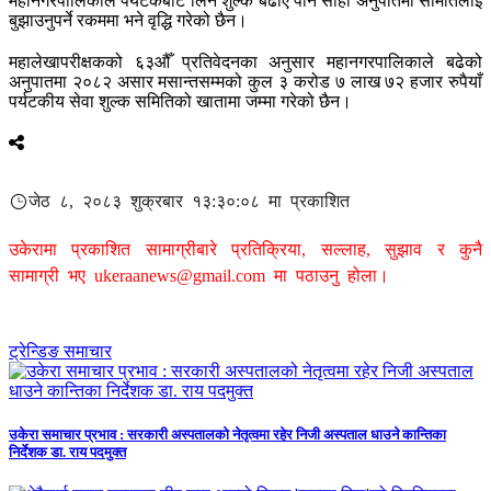
महानगरपालिकाले पर्यटकबाट लिने शुल्क बढाए पनि सोही अनुपातमा समितिलाई
बुझाउनुपर्ने रकममा भने वृद्धि गरेको छैन।
महालेखापरीक्षकको ६३औँ प्रतिवेदनका अनुसार महानगरपालिकाले बढेको
अनुपातमा २०८२ असार मसान्तसम्मको कुल ३ करोड ७ लाख ७२ हजार रुपैयाँ
पर्यटकीय सेवा शुल्क समितिको खातामा जम्मा गरेको छैन।
जेठ ८, २०८३ शुक्रबार १३:३०:०८ मा प्रकाशित
उकेरामा प्रकाशित सामाग्रीबारे प्रतिक्रिया, सल्लाह, सुझाव र कुनै
सामाग्री भए
ukeraanews@gmail.com
मा पठाउनु होला।
ट्रेन्डिङ समाचार
उकेरा समाचार प्रभाव : सरकारी अस्पतालको नेतृत्वमा रहेर निजी अस्पताल धाउने कान्तिका
निर्देशक डा. राय पदमुक्त