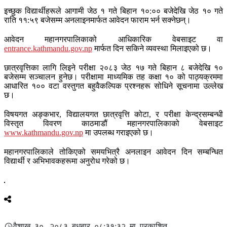
इच्छुक विद्यार्थीहरूले आगामी जेठ १ गते बिहान १०:०० बजेदेखि जेठ १० गते
राति ११:५९ बजेसम्म अनलाइनमार्फत आवेदन फाराम भर्न सक्नेछन्।
आवेदन महानगरपालिकाको आधिकारिक वेबसाइट वा
entrance.kathmandu.gov.np
मार्फत दिन सकिने व्यवस्था मिलाइएको छ।
छात्रवृत्तिका लागि लिइने परीक्षा २०८३ जेठ १७ गते बिहान ८ बजेदेखि १०
बजेसम्म सञ्चालन हुनेछ। परीक्षामा माध्यमिक तह कक्षा १० को पाठ्यक्रममा
आधारित १०० वटा वस्तुगत बहुवैकल्पिक प्रश्नहरू सोधिने सूचनामा उल्लेख
छ।
विषयगत अङ्कभार, विद्यालयगत छात्रवृत्ति कोटा, र परीक्षा केन्द्रसम्बन्धी
विस्तृत विवरण काठमाडौं महानगरपालिकाको वेबसाइट
www.kathmandu.gov.np
मा उपलब्ध गराइएको छ।
महानगरपालिकाले तोकिएको समयभित्रै अनलाइन आवेदन दिन सम्बन्धित
विद्यार्थी र अभिभावकहरूमा अनुरोध गरेको छ।
वैशाख ३०, २०८३ बुधबार ०८:३१:३२ मा प्रकाशित