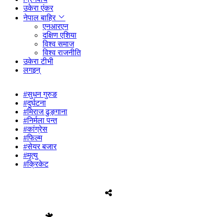
उकेरा एंकर
नेपाल बाहिर
एनआरएन
दक्षिण एशिया
विश्व समाज
विश्व राजनीति
उकेरा टीभी
लगइन्
#सुधन गुरुङ
#दुर्घटना
#मिराज ढुङ्गाना
#निर्मला पन्त
#कांग्रेस
#फिल्म
#सेयर बजार
#मृत्यु
#क्रिकेट