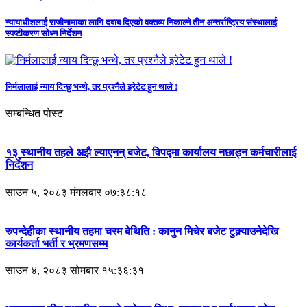
न्यायाधीशलाई राजीनामाका लागि दबाब दिएको वक्तव्य निकाल्ने तीन अन्तर्राष्ट्रिय संस्थालाई
स्पष्टीकरण सोध्न निर्देशन
निर्मलालाई न्याय दिन्छु भन्थे, तर प्रश्नैले इरेटेट हुन थाले !
सम्बन्धित पोस्ट
१३ स्थानीय तहले अझै ल्याएनन् बजेट, विपद्मा कार्यालय नछाड्न कर्मचारीलाई
निर्देशन
साउन ५, २०८३ मंगलबार ०७:३८:१८
रुपन्देहीका स्थानीय तहमा चरम बेथिति : कानुन मिचेर बजेट टुक्र्याउनेदेखि
कार्यकर्ता भर्ती र भ्रमणसम्म
साउन ४, २०८३ सोमबार १५:३६:३१