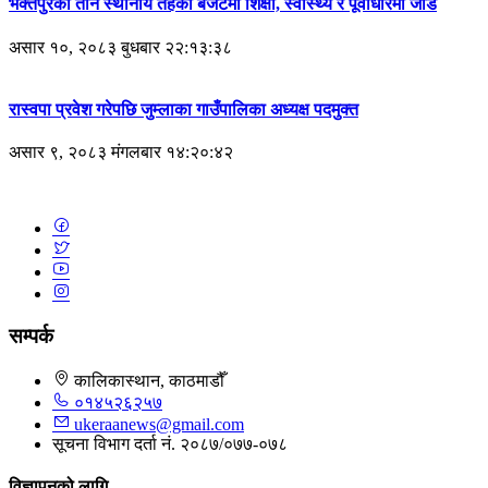
भक्तपुरका तीन स्थानीय तहको बजेटमा शिक्षा, स्वास्थ्य र पूर्वाधारमा जोड
असार १०, २०८३ बुधबार २२:१३:३८
रास्वपा प्रवेश गरेपछि जुम्लाका गाउँपालिका अध्यक्ष पदमुक्त
असार ९, २०८३ मंगलबार १४:२०:४२
सम्पर्क
कालिकास्थान, काठमाडौँ
०१४५२६२५७
ukeraanews@gmail.com
सूचना विभाग दर्ता नं. २०८७/०७७-०७८
विज्ञापनको लागि