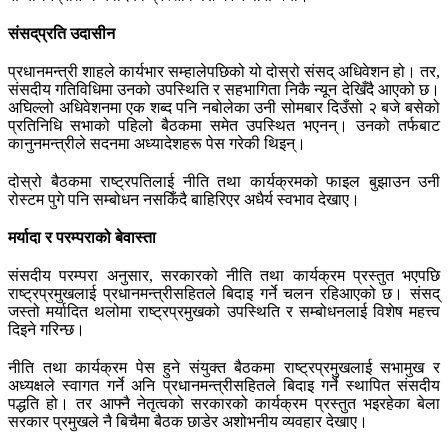
संसद्‌प्रति उदासीन
प्रधानमन्त्री शाहले कार्यभार सम्हालेपछिको यो दोस्रो संसद् अधिवेशन हो। तर,
संसदीय गतिविधिमा उनको उपस्थिति र सहभागिता निकै न्यून देखिँदै आएको छ।
अघिल्लो अधिवेशनमा एक शब्द पनि नबोलेका उनी सोमबार दिउँसो २ बजे बसेको
प्रतिनिधि सभाको पहिलो बैठकमा समेत उपस्थित भएनन्। उनको तर्फबाट
कानुनमन्त्रीले सदनमा अध्यादेशहरू पेस गरेकी थिइन्।
दोस्रो बैठकमा राष्ट्रपतिलाई नीति तथा कार्यक्रमको फाइल बुझाउन उनी
रोस्टम पुगे पनि सम्बोधन नसकिँदै बाहिरिएर अधैर्य स्वभाव देखाए।
मर्यादा र परम्पराको बेवास्ता
संसदीय परम्परा अनुसार, सरकारको नीति तथा कार्यक्रम प्रस्तुत भएपछि
राष्ट्रप्रमुखलाई प्रधानमन्त्रीसहितले बिदाइ गर्ने चलन रहिआएको छ। संसद्
जस्तो मर्यादित थलोमा राष्ट्रप्रमुखको उपस्थिति र सम्बोधनलाई विशेष महत्त्व
दिइने गरिन्छ।
नीति तथा कार्यक्रम पेस हुने संयुक्त बैठकमा राष्ट्रप्रमुखलाई सभामुख र
अध्यक्षले स्वागत गर्ने अनि प्रधानमन्त्रीसहितले बिदाइ गर्ने स्थापित संसदीय
पद्धति हो। तर आफ्नै नेतृत्वको सरकारको कार्यक्रम प्रस्तुत भइरहेका बेला
सरकार प्रमुखले नै बिचैमा बैठक छाडेर अशोभनीय व्यवहार देखाए।