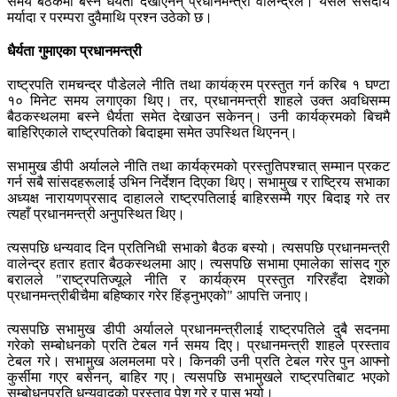
समय बैठकमा बस्ने धैर्यता देखाएनन् प्रधानमन्त्री वालेन्द्रले। यसले संसदीय
मर्यादा र परम्परा दुवैमाथि प्रश्न उठेको छ।
धैर्यता गुमाएका प्रधानमन्त्री
राष्ट्रपति रामचन्द्र पौडेलले नीति तथा कार्यक्रम प्रस्तुत गर्न करिब १ घण्टा
१० मिनेट समय लगाएका थिए। तर, प्रधानमन्त्री शाहले उक्त अवधिसम्म
बैठकस्थलमा बस्ने धैर्यता समेत देखाउन सकेनन्। उनी कार्यक्रमको बिचमै
बाहिरिएकाले राष्ट्रपतिको बिदाइमा समेत उपस्थित थिएनन्।
सभामुख डीपी अर्यालले नीति तथा कार्यक्रमको प्रस्तुतिपश्चात् सम्मान प्रकट
गर्न सबै सांसदहरूलाई उभिन निर्देशन दिएका थिए। सभामुख र राष्ट्रिय सभाका
अध्यक्ष नारायणप्रसाद दाहालले राष्ट्रपतिलाई बाहिरसम्मै गएर बिदाइ गरे तर
त्यहाँ प्रधानमन्त्री अनुपस्थित थिए।
त्यसपछि धन्यवाद दिन प्रतिनिधी सभाको बैठक बस्यो। त्यसपछि प्रधानमन्त्री
वालेन्द्र हतार हतार बैठकस्थलमा आए। त्यसपछि सभामा एमालेका सांसद गुरु
बरालले "राष्ट्रपतिज्यूले नीति र कार्यक्रम प्रस्तुत गरिरहँदा देशको
प्रधानमन्त्रीबीचैमा बहिष्कार गरेर हिंड्नुभएको" आपत्ति जनाए।
त्यसपछि सभामुख डीपी अर्यालले प्रधानमन्त्रीलाई राष्ट्रपतिले दुबै सदनमा
गरेको सम्बोधनको प्रति टेबल गर्न समय दिए। प्रधानमन्त्री शाहले प्रस्ताव
टेबल गरे। सभामुख अलमलमा परे। किनकी उनी प्रति टेबल गरेर पुन आफ्नो
कुर्सीमा गएर बसेनन्, बाहिर गए। त्यसपछि सभामुखले राष्ट्रपतिबाट भएको
सम्बोधनप्रति धन्यवादको प्रस्ताव पेश गरे र पास भयो। ​​​​​​