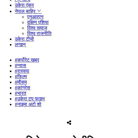
उकेरा एंकर
नेपाल बाहिर
एनआरएन
दक्षिण एशिया
विश्व समाज
विश्व राजनीति
उकेरा टीभी
लगइन्
#कर्पोरेट खबर
#ग्यास
#रास्वपा
#फिल्म
#मौसम
#कांग्रेस
#भारत
#उकेरा टप फाइभ
#नाइमा अटो शो