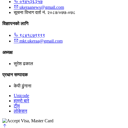
०१४५२६२५७
ukeraanews@gmail.com
सूचना विभाग दर्ता नं. २०८७/०७७-०७८
विज्ञापनको लागि
९८४१८७९९९९
mkt.ukeraa@gmail.com
अध्यक्ष
सुरेश ढकाल
प्रधान सम्पादक
केपी ढुंगाना
Unicode
हाम्रो बारे
टीम
लोकेसन