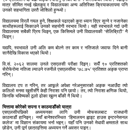
मात्र सीमित नभई खेलकुद र विद्यालयका अन्य अतिरिक्त क्रियाकलापमा पनि
उनको सहभागिता उस्तै जोशिलो हुन्थ्यो।
विद्यालयमा विरलै गयल हुने, शिक्षकले पढाएको कुरा ध्यान दिएर सुन्ने र नजानेका
साथीहरूलाई सिकाउने उनको सहयोगी स्वभाव थियो। यही स्वभावले गर्दा उनी
विद्यालयमा सबैकी प्रिय थिइन्, एक किसिमले उनी विद्यालयकी ‘सेलिब्रिटी’ नै
थिइन्।
यद्यपि, स्वभावले उनी अलि कम बोल्ने तर काम र नतिजाले जवाफ दिने बानी
सानैदेखि विकास भएको थियो।
वि.सं. २०६२ सालमा उनले एसएलसी परीक्षा दिइन्। सधैँ ९० प्रतिशतको
सेरोफेरोमा नतिजा ल्याउने रजनीले एसएलसीमा ‘७८.७५’ प्रतिशत अङ्क प्राप्त
गरिन्।
विद्यालय टप त गरिन्, तर आफूले अपेक्षा गरेअनुसारको अङ्क नआउँदा त्यो
कलिलो मनमा खुसीसँगै केही निराशा पनि छायो। तर, त्यो निराशा क्षणिक थियो,
किनकि भविष्यको ठूलो ढोका खुल्न बाँकी नै थियो।
भित्तामा कोरेको सपना र काठमाडौंको यात्रा
एसएलसीपछिको अध्ययनका लागि उनी मोफसलबाट राजधानी
काठमाडौं हानिइन्। नयाँ बानेश्वरस्थित ‘हिमालयन ह्वाइट हाउस इन्टरनेसनल
कलेज’ मा विज्ञान संकायमा भर्ना भइन्। यहाँ पनि उनको मेधावी क्षमताले साथ
छोडेन, उनी पूर्ण छात्रवृत्तिमा अध्ययन गर्ने अवसर पाइन्।