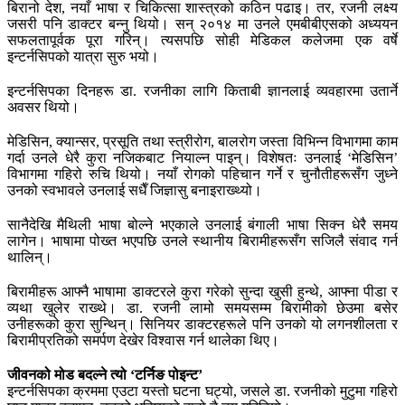
बिरानो देश, नयाँ भाषा र चिकित्सा शास्त्रको कठिन पढाइ। तर, रजनी लक्ष्य
जसरी पनि डाक्टर बन्नु थियो। सन् २०१४ मा उनले एमबीबीएसको अध्ययन
सफलतापूर्वक पूरा गरिन्। त्यसपछि सोही मेडिकल कलेजमा एक वर्षे
इन्टर्नसिपको यात्रा सुरु भयो।
इन्टर्नसिपका दिनहरू डा. रजनीका लागि किताबी ज्ञानलाई व्यवहारमा उतार्ने
अवसर थियो।
मेडिसिन, क्यान्सर, प्रसूति तथा स्त्रीरोग, बालरोग जस्ता विभिन्न विभागमा काम
गर्दा उनले धेरै कुरा नजिकबाट नियाल्न पाइन्। विशेषतः उनलाई ‘मेडिसिन’
विभागमा गहिरो रुचि थियो। नयाँ रोगको पहिचान गर्ने र चुनौतीहरूसँग जुध्ने
उनको स्वभावले उनलाई सधैँ जिज्ञासु बनाइराख्थ्यो।
सानैदेखि मैथिली भाषा बोल्ने भएकाले उनलाई बंगाली भाषा सिक्न धेरै समय
लागेन। भाषामा पोख्त भएपछि उनले स्थानीय बिरामीहरूसँग सजिलै संवाद गर्न
थालिन्।
बिरामीहरू आफ्नै भाषामा डाक्टरले कुरा गरेको सुन्दा खुसी हुन्थे, आफ्ना पीडा र
व्यथा खुलेर राख्थे। डा. रजनी लामो समयसम्म बिरामीको छेउमा बसेर
उनीहरूको कुरा सुन्थिन्। सिनियर डाक्टरहरूले पनि उनको यो लगनशीलता र
बिरामीप्रतिको समर्पण देखेर विश्वास गर्न थालेका थिए।
जीवनको मोड बदल्ने त्यो ‘टर्निङ पोइन्ट’
इन्टर्नसिपका क्रममा एउटा यस्तो घटना घट्यो, जसले डा. रजनीको मुटुमा गहिरो