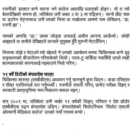
रजनीको डाक्टर बन्ने सपना भने कलेज आएपछि पलाएको होइन। यो त त्यो
बेलादेखिको सपना हो, जतिबेला उनी कक्षा २ वा ३ मा पढ्थिन्। सानो छँदा चक
वा डटपेन भेट्नासाथ उनी घरको भित्ता वा पर्खालमा आफ्नो नाम लेख्थिन्- ‘डा.
रजनी झा’।
नामको अगाडि ‘डा.’ उपमा जोड्दा उनलाई असीम आनन्द आउँथ्यो। कोही
आइहाले वा कसैले देखिहाले लाजले भुतुक्क हुँदै तुरुन्तै मेटाउँथिन्।
भित्तामा लेख्ने र मेटाउने त्यो खेलले नै उनको अवचेतन मनमा चिकित्सक बन्ने दृढ
सङ्कल्पको बीजारोपण गरिसकेको थियो। प्लस-टु सकिँदा नसकिँदै उनले त्यही
बाल्यकालको सपनालाई पछ्याउने निधो गरिन्।
१९ वर्षे ठिटीको बंगलादेश यात्रा
चिकित्सा शास्त्र (एमबीबीएस) अध्ययन गर्नु चानचुने कुरा थिएन। कडा परिश्रम
र तीब्र प्रतिस्पर्धा पार गर्नुपर्थ्यो। रजनीले तयारी गरिन्, छनोट परीक्षा दिइन् र
सरकारी छात्रवृत्तिमा नाम निकाल्न सफल भइन्।
सन् २००९ मा, जतिबेला उनी भर्खर १९ वर्षकी थिइन्, परिवार र देश छोडेर
एमबीबीएस पढ्न बंगलादेश उडिन्। बंगलादेशको सिलेटस्थित ‘सिलेट एमएजी
ओस्मानी मेडिकल कलेज’ उनको नयाँ गन्तव्य बन्यो।