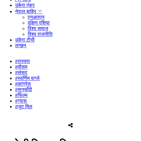
उकेरा एंकर
नेपाल बाहिर
एनआरएन
दक्षिण एशिया
विश्व समाज
विश्व राजनीति
उकेरा टीभी
लगइन्
#रास्वपा
#मौसम
#संसद्
#स्वर्णिम वाग्ले
#कांग्रेस
#सुनचाँदी
#फिल्म
#ग्यास
#जुट मिल