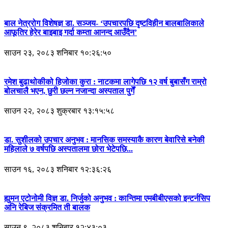
बाल नेत्ररोग विशेषज्ञ डा. सञ्जय- ‘उपचारपछि दृष्टविहीन बालबालिकाले
आफूतिर हेरेर बाइबाइ गर्दा कम्ता आनन्द आउँदैन’
साउन २३, २०८३ शनिबार १०:२६:५०
रमेश बुढाथोकीको हिजोका कुरा : नाटकमा लागेपछि १२ वर्ष बुबासँग राम्रो
बोलचालै भएन, छुरी छल्न नजान्दा अस्पताल पुगेँ
साउन २२, २०८३ शुक्रबार १३:१५:५८
डा. सुशीलको उपचार अनुभव : मानसिक समस्याकै कारण बेवारिसे बनेकी
महिलाले ७ वर्षपछि अस्पतालमा छोरा भेटेपछि...
साउन १६, २०८३ शनिबार १२:३६:२६
ह्युमन एटोनोमी विज्ञ डा. निर्जुको अनुभव : कान्तिमा एमबीबीएसको इन्टर्नसिप
अनि रेबिज संक्रमित ती बालक
साउन ९, २०८३ शनिबार १२:४३:०३