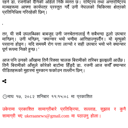
रहने डा. रजनीको दैनिकी अहिले निकै व्यस्त छ। राष्ट्रिय तथा अन्तर्राष्ट्रिय
मञ्चहरूमा आफ्ना कार्यपत्र प्रस्तुत गर्दै उनी नेपालको चिकित्सा क्षेत्रको
प्रतिनिधित्व गरिरहेकी छिन्।
तर, यी सबै उपलब्धिका बाबजुद उनी जनचेतनालाई नै सबैभन्दा ठूलो उपचार
मान्छिन्। उनी भन्छिन्, ‘क्यान्सर भयो भन्दैमा आत्तिहाल्नुपर्दैन। यो मृत्युको
परवाना होइन। यदि समयमै रोग पत्ता लाग्यो र सही उपचार भयो भने क्यान्सर
पूर्ण रूपमा निको हुन्छ।’
आज पनि उनको आँखामा तिनै रिक्सा चालक बिरामीको तस्बिर झल्झली आउँछ।
तिनै बिरामीको आँसुले कोरेको बाटोमा हिँड्दै डा. रजनी आज सयौँ क्यान्सर
पीडितहरूको मुहारमा मुस्कान फर्काउन तल्लीन छिन्।
माघ १७, २०८२ शनिबार ११:१५:०८ मा प्रकाशित
उकेरामा प्रकाशित सामाग्रीबारे प्रतिक्रिया, सल्लाह, सुझाव र कुनै
सामाग्री भए
ukeraanews@gmail.com
मा पठाउनु होला।