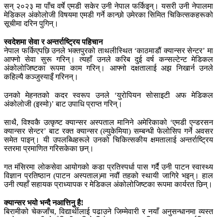
सन् २०२३ मा पाँच वर्षे एमडी सकेर उनी नेपाल फर्किइन्। यसरी उनी नेपालमा
मेडिकल अंकोलोजी विषयमा एमडी गर्ने कान्छो उमेरका सिमित चिकित्सकहरूको
सूचीमा दरिन पुगिन्।
स्वदेशमा सेवा र अन्तर्राष्ट्रिय पहिचान
नेपाल फर्किएपछि उनले भक्तपुरको ताथलीस्थित ‘काठमाडौं क्यान्सर सेन्टर’ मा
आफ्नो सेवा सुरू गरिन्। त्यहाँ उनले करिब दुई वर्ष कन्सल्टेन्ट मेडिकल
अंकोलोजिष्टका रूपमा काम गरिन्। आफ्नो दक्षतालाई अझ निखार्न उनले
कहिल्यै कञ्जुस्याइँ गरिनन्।
उनको मेहनतको कदर स्वरूप उनले ‘युरोपियन सोसाइटी अफ मेडिकल
अंकोलोजी (इस्मो)’ बाट उपाधि प्राप्त गरिन्।
साथै, विश्वकै उत्कृष्ट क्यान्सर अस्पताल मानिने अमेरिकाको ‘एमडी एन्डरसन
क्यान्सर सेन्टर’ बाट रक्त क्यान्सर (ल्युकेमिया) सम्बन्धी फेलोसिप गर्ने अवसर
समेत पाइन्। यी उपलब्धिहरूले उनको चिकित्सकीय क्षमतालाई अन्तर्राष्ट्रिय
स्तरमा प्रमाणित गरिसकेका छन्।
गत मंसिरमा लोकसेवा आयोगको कडा प्रतिस्पर्धा पास गर्दै उनी पाटन स्वास्थ्य
विज्ञान प्रतिष्ठान (पाटन अस्पताल)मा नवौं तहको स्थायी जागिरे भइन्। हाल
उनी त्यहाँ सहायक प्राध्यापक र मेडिकल अंकोलोजिष्टका रूपमा कार्यरत छिन्।
क्यान्सर भयो भन्दै नआत्तिनु है!
बिरामीको चेकजाँच, विद्यार्थीलाई पढाउने जिम्मेवारी र नयाँ अनुसन्धानमा व्यस्त