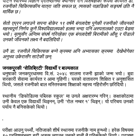
पाटन स्वास्थ्य विज्ञान प्रतिष्ठानमा क्यान्सर रोग विशेषज्ञका रूपमा कार्यरत डा.
रजनीको चिकित्सकीय यात्रा जति सफल छ, त्यसको पछाडिको सङ्घर्ष उति नै
मार्मिक छ।
सेतो एप्रन लगाउने सपना बोकेर १९ वर्षमै बंगलादेश पुगेकी रजनीको जीवनको
महत्त्वपूर्ण निर्णय कुनै विश्वविद्यालयको हलमा भन्दा पनि अस्पतालको एउटा बेडमा
भयो। मृत्युसँग अन्तिम संघर्ष गरिरहेका एक बंगलादेशी बिरामीको आँसु र पीडाले
उनको जीवनको लक्ष्य नै बदलिदियो।
उनै डा. रजनीले चिकित्सक बन्ने क्रममा अनि अभ्यासका क्रममा देखेभोगेका
अनुभव उकेरासँग साटेकी छन्:
जनकपुरकी ‘सेलिब्रिटी’ विद्यार्थी र बाल्यकाल
धनुषाको जनकपुरधाममा वि.सं. २०४८ सालमा रजनी झाको जन्म भयो। बुवा
सरकारी सेवामा कार्यरत र आमा गृहिणी। घरको वातावरण शिक्षित र अनुशासित
थियो, जसले रजनीको बाल मस्तिस्कमा शिक्षाको महत्त्व गहिरोसँग छरिदियो।
स्थानीय ‘डिफोडिल्स पब्लिक स्कुल’ मा उनले अक्षरारम्भ गरिन्। कक्षाकोठामा
उनी केवल एक विद्यार्थी थिइनन्, उनी ‘रोल नम्बर १’ थिइन्। यो परिचय उनको
पर्याय नै बनिसकेको थियो।
परीक्षा आउनु पर्थ्यो, नतिजाको शीर्ष स्थानमा रजनीकै नाम हुन्थ्यो। हरेक विषयमा
९० प्रतिशतभन्दा बढी अङ्क ल्याउनु उनको बानी नै परिसकेको थियो। पढाइमा