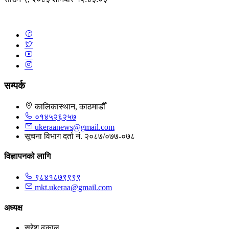
सम्पर्क
कालिकास्थान, काठमाडौँ
०१४५२६२५७
ukeraanews@gmail.com
सूचना विभाग दर्ता नं. २०८७/०७७-०७८
विज्ञापनको लागि
९८४१८७९९९९
mkt.ukeraa@gmail.com
अध्यक्ष
सुरेश ढकाल