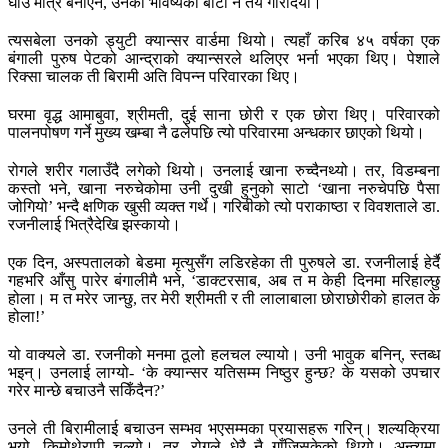
घाउ मात्र बनाएन, उनको भविष्यको बाटो नै तय गरिदियो।
त्यसबेला उनको ड्युटी क्यान्सर वार्डमा थियो। त्यहाँ करिब ४५ वर्षका एक
बंगाली पुरुष पेटको आन्द्राको क्यान्सरले थलिएर भर्ना भएका थिए। पेशाले
रिक्सा चालक ती बिरामी अति विपन्न परिवारका थिए।
घरमा वृद्ध आमाबुवा, श्रीमती, दुई साना छोरी र एक छोरा थिए। परिवारको
पालनपोषण गर्ने मुख्य खम्बा नै ढलेपछि त्यो परिवारमा अन्धकार छाएको थियो।
रोगले शरीर गलाउँदै लगेको थियो। उनलाई खाना रुच्दैनथ्यो। तर, विडम्बना
कस्तो भने, खाना नरुचेकोमा उनी दुखी हुनुको साटो ‘खाना नरुचेपछि पैसा
जोगियो’ भन्दै क्षणिक खुसी व्यक्त गर्थे। गरिबीको त्यो पराकाष्ठा र विवशताले डा.
रजनीलाई भित्रैदेखि झस्कायो।
एक दिन, अस्पतालको बेडमा मृत्युसँग लडिरहेका ती पुरुषले डा. रजनीलाई हेर्दै
गहभरि आँसु पारेर बंगालीमै भने, ‘डाक्टरसाब, अब त म केही दिनमा मरिहाल्छु
होला। म त मरेर जान्छु, तर मेरी श्रीमती र ती लालाबाला छोराछोरीको हालत के
होला!’
यो वाक्यले डा. रजनीको मनमा ठूलो हलचल ल्यायो। उनी भावुक बनिन्, स्तब्ध
भइन्। उनलाई लाग्यो- ‘के क्यान्सर यतिसम्म निष्ठुर हुन्छ? के यसको उपचार
गरेर मान्छे बचाउनै सकिँदैन?’
उनले ती बिरामीलाई बचाउन सम्भव भएसम्मका प्रयासहरू गरिन्। शल्यक्रिया
भयो, किमोथेरापी चल्यो। तर, रोगले धेरै नै गाँजिसकेको थियो। अन्त्यमा,