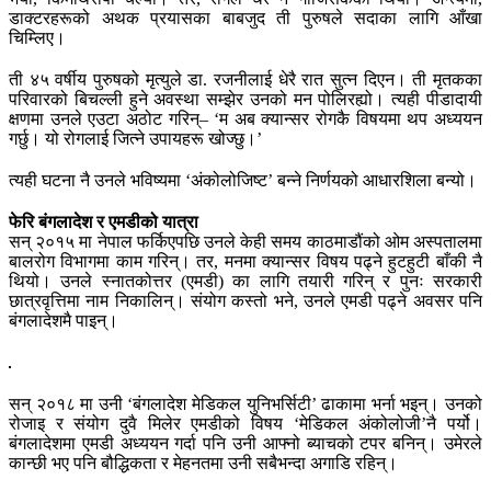
डाक्टरहरूको अथक प्रयासका बाबजुद ती पुरुषले सदाका लागि आँखा
चिम्लिए।
ती ४५ वर्षीय पुरुषको मृत्युले डा. रजनीलाई धेरै रात सुत्न दिएन। ती मृतकका
परिवारको बिचल्ली हुने अवस्था सम्झेर उनको मन पोलिरह्यो। त्यही पीडादायी
क्षणमा उनले एउटा अठोट गरिन्– ‘म अब क्यान्सर रोगकै विषयमा थप अध्ययन
गर्छु। यो रोगलाई जित्ने उपायहरू खोज्छु।’
त्यही घटना नै उनले भविष्यमा ‘अंकोलोजिष्ट’ बन्ने निर्णयको आधारशिला बन्यो।
फेरि बंगलादेश र एमडीको यात्रा
सन् २०१५ मा नेपाल फर्किएपछि उनले केही समय काठमाडौंको ओम अस्पतालमा
बालरोग विभागमा काम गरिन्। तर, मनमा क्यान्सर विषय पढ्ने हुटहुटी बाँकी नै
थियो। उनले स्नातकोत्तर (एमडी) का लागि तयारी गरिन् र पुनः सरकारी
छात्रवृत्तिमा नाम निकालिन्। संयोग कस्तो भने, उनले एमडी पढ्ने अवसर पनि
बंगलादेशमै पाइन्।
सन् २०१८ मा उनी ‘बंगलादेश मेडिकल युनिभर्सिटी’ ढाकामा भर्ना भइन्। उनको
रोजाइ र संयोग दुवै मिलेर एमडीको विषय ‘मेडिकल अंकोलोजी’नै पर्यो।
बंगलादेशमा एमडी अध्ययन गर्दा पनि उनी आफ्नो ब्याचको टपर बनिन्। उमेरले
कान्छी भए पनि बौद्धिकता र मेहनतमा उनी सबैभन्दा अगाडि रहिन्।